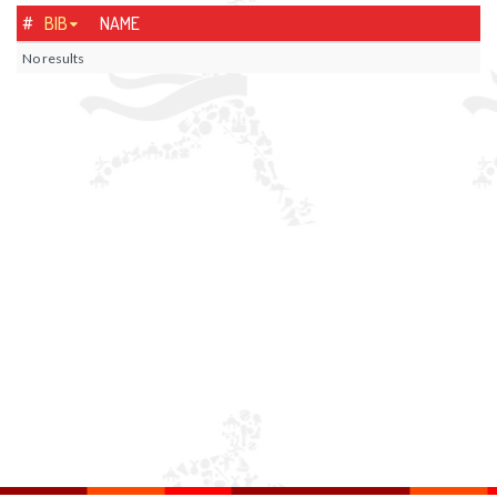
#
BIB
NAME
No results