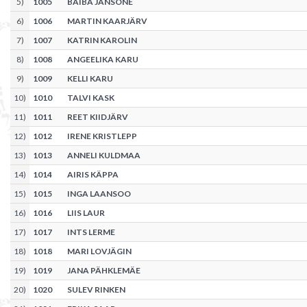
5
)
1005
BAIBA JANSONE
6
)
1006
MARTIN KAARJÄRV
7
)
1007
KATRIN KAROLIN
8
)
1008
ANGEELIKA KARU
9
)
1009
KELLI KARU
10
)
1010
TALVI KASK
11
)
1011
REET KIIDJÄRV
12
)
1012
IRENE KRISTLEPP
13
)
1013
ANNELI KULDMAA
14
)
1014
AIRIS KÄPPA
15
)
1015
INGA LAANSOO
16
)
1016
LIIS LAUR
17
)
1017
INTS LERME
18
)
1018
MARI LOVJÄGIN
19
)
1019
JANA PÄHKLEMÄE
20
)
1020
SULEV RINKEN