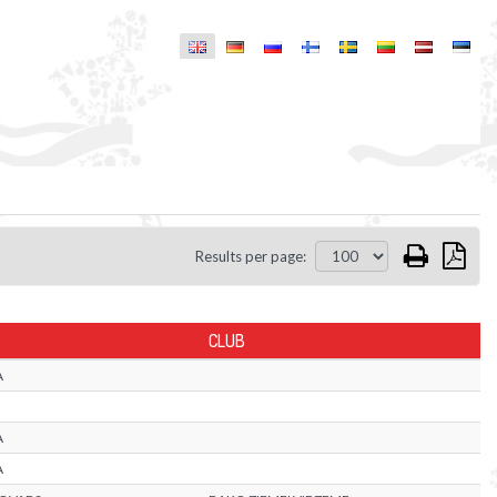
Results per page:
CLUB
A
A
A