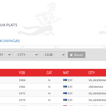
UJA PLATS
KUNINGAS
Reset
YOB
CAT
NAT
CITY
1984
N
EST
VILJANDIMA
1982
N
EST
JÄRVAMAA
1975
N
EST
VILJANDIMA
1979
N
EST
VILJANDIMA