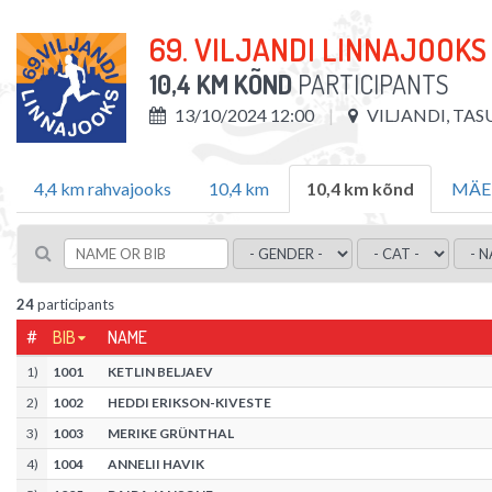
69. VILJANDI LINNAJOOKS
10,4 KM KÕND
PARTICIPANTS
13/10/2024 12:00
VILJANDI, TAS
4,4 km rahvajooks
10,4 km
10,4 km kõnd
MÄE
24
participants
#
BIB
NAME
1
)
1001
KETLIN BELJAEV
2
)
1002
HEDDI ERIKSON-KIVESTE
3
)
1003
MERIKE GRÜNTHAL
4
)
1004
ANNELII HAVIK