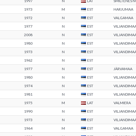
1997
N
LAT
SMILTENES 
1973
M
EST
HARJUMAA
1972
N
EST
VALGAMAA
1977
N
EST
VILJANDIMA
2008
N
EST
VILJANDIMA
1980
N
EST
VILJANDIMA
1973
N
EST
VILJANDIMA
1962
N
EST
1977
N
EST
JÄRVAMAA
1980
N
EST
VILJANDIMA
1974
N
EST
VILJANDIMA
1981
N
EST
VILJANDIMA
1975
M
LAT
VALMIERA
1990
N
EST
VILJANDIMA
1973
N
EST
VILJANDIMA
1964
M
EST
VALGAMAA