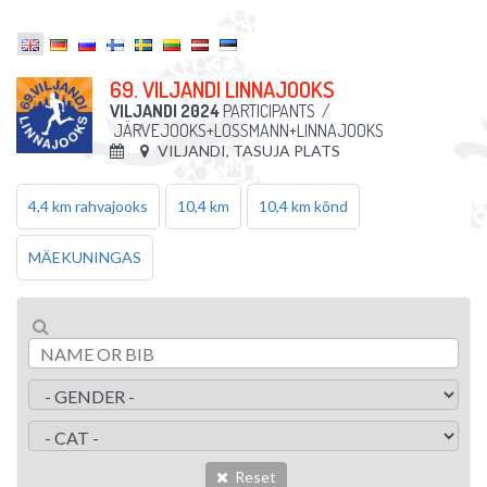
69. VILJANDI LINNAJOOKS
VILJANDI 2024
PARTICIPANTS
/
JÄRVEJOOKS+LOSSMANN+LINNAJOOKS
VILJANDI, TASUJA PLATS
4,4 km rahvajooks
10,4 km
10,4 km kõnd
MÄEKUNINGAS
Reset