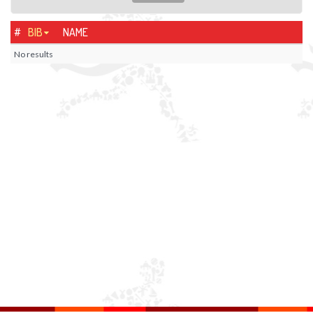
#
BIB
NAME
No results