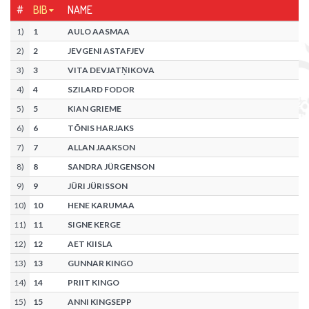
#
BIB
NAME
1
)
1
AULO AASMAA
2
)
2
JEVGENI ASTAFJEV
3
)
3
VITA DEVJATŅIKOVA
4
)
4
SZILARD FODOR
5
)
5
KIAN GRIEME
6
)
6
TÕNIS HARJAKS
7
)
7
ALLAN JAAKSON
8
)
8
SANDRA JÜRGENSON
9
)
9
JÜRI JÜRISSON
10
)
10
HENE KARUMAA
11
)
11
SIGNE KERGE
12
)
12
AET KIISLA
13
)
13
GUNNAR KINGO
14
)
14
PRIIT KINGO
15
)
15
ANNI KINGSEPP