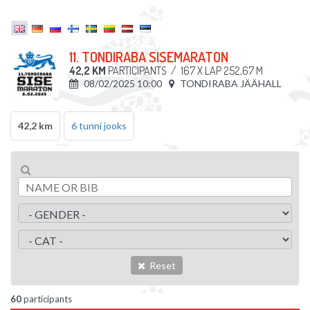
11. TONDIRABA SISEMARATON
42,2 KM
PARTICIPANTS
/
167 X LAP 252,67 M
08/02/2025 10:00
TONDIRABA JÄÄHALL
42,2 km
6 tunni jooks
Reset
60
participants