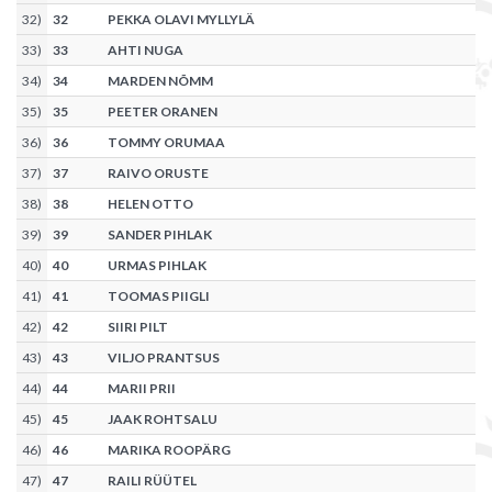
32
)
32
PEKKA OLAVI MYLLYLÄ
33
)
33
AHTI NUGA
34
)
34
MARDEN NÕMM
35
)
35
PEETER ORANEN
36
)
36
TOMMY ORUMAA
37
)
37
RAIVO ORUSTE
38
)
38
HELEN OTTO
39
)
39
SANDER PIHLAK
40
)
40
URMAS PIHLAK
41
)
41
TOOMAS PIIGLI
42
)
42
SIIRI PILT
43
)
43
VILJO PRANTSUS
44
)
44
MARII PRII
45
)
45
JAAK ROHTSALU
46
)
46
MARIKA ROOPÄRG
47
)
47
RAILI RÜÜTEL