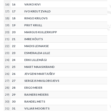
16
)
16
VAIKO KIVI
17
)
17
IVO KREUTZVALD
18
)
18
RINGO KRILOVS
19
)
19
PRIIT KRULL
20
)
20
MARGUS KULLERKUPP
21
)
21
IMRE KÕUTS
22
)
22
MADIS LEINAKSE
23
)
23
ESMERALDA LILLE
24
)
24
ERKI LILLEMÄGI
25
)
25
MART MAASIKRAND
26
)
26
JEVGENI MARTJUŠEV
27
)
27
SERGEJS MASLOBOJEVS
28
)
28
ERGO MEIER
29
)
29
RAINERS MEIERS
30
)
30
RANDEL METS
31
)
31
VILJAR MOORITS