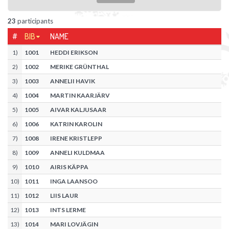
23
participants
#
BIB
NAME
1
)
1001
HEDDI ERIKSON
2
)
1002
MERIKE GRÜNTHAL
3
)
1003
ANNELII HAVIK
4
)
1004
MARTIN KAARJÄRV
5
)
1005
AIVAR KALJUSAAR
6
)
1006
KATRIN KAROLIN
7
)
1008
IRENE KRISTLEPP
8
)
1009
ANNELI KULDMAA
9
)
1010
AIRIS KÄPPA
10
)
1011
INGA LAANSOO
11
)
1012
LIIS LAUR
12
)
1013
INTS LERME
13
)
1014
MARI LOVJÄGIN