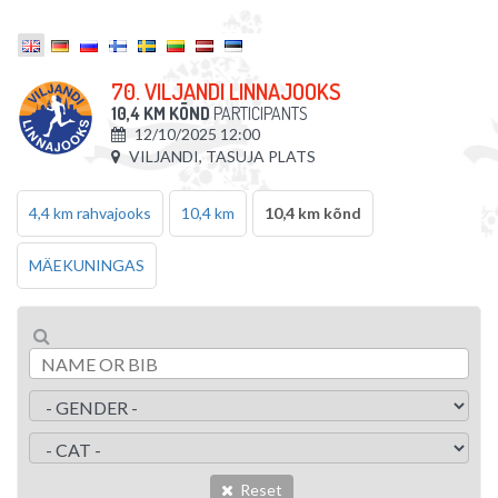
70. VILJANDI LINNAJOOKS
10,4 KM KÕND
PARTICIPANTS
12/10/2025 12:00
VILJANDI, TASUJA PLATS
4,4 km rahvajooks
10,4 km
10,4 km kõnd
MÄEKUNINGAS
Reset