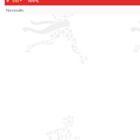
#
BIB
NAME
No results