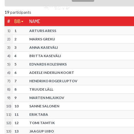
19
participants
#
BIB
NAME
1
)
1
ARTURS ARESS
2
)
2
MARKS GREKU
3
)
3
ANNA KASEVÄLI
4
)
4
BRITTA KASEVÄLI
5
)
5
EDVARDS KOLESNIKS
6
)
6
ADEELE INDERLIN KOORT
7
)
7
HENDRIKO ROGER LUPTOV
8
)
8
TRUUDE LÄLL
9
)
9
MARTEN MILJUKOV
10
)
10
SANNE SALONEN
11
)
11
ERIK TABA
12
)
12
TOMI TAMTIK
13
)
13
JAAGUP UIBO