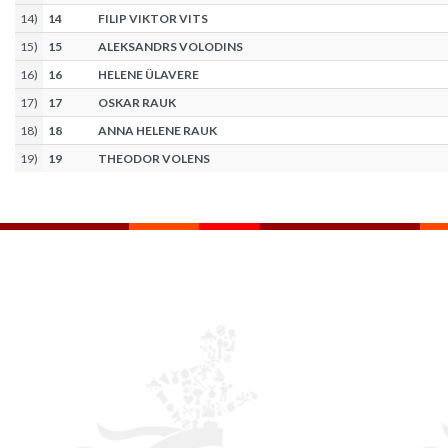
14
)
14
FILIP VIKTOR VITS
15
)
15
ALEKSANDRS VOLODINS
16
)
16
HELENE ÜLAVERE
17
)
17
OSKAR RAUK
18
)
18
ANNA HELENE RAUK
19
)
19
THEODOR VOLENS