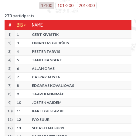
1
-
100
101
-
200
201
-
300
270
participants
#
BIB
NAME
1
)
1
GERT KIVISTIK
2
)
3
EIMANTAS GUDIŠKIS
3
)
4
PEETER TARVIS
4
)
5
TANEL KANGERT
5
)
6
ALLAN ORAS
6
)
7
CASPAR AUSTA
7
)
8
EDGARAS KOVALIOVAS
8
)
9
TAAVI KANNIMÄE
9
)
10
JOSTEN VAIDEM
10
)
11
KAREL GUSTAV REI
11
)
12
IVO SUUR
12
)
13
SEBASTIAN SUPPI