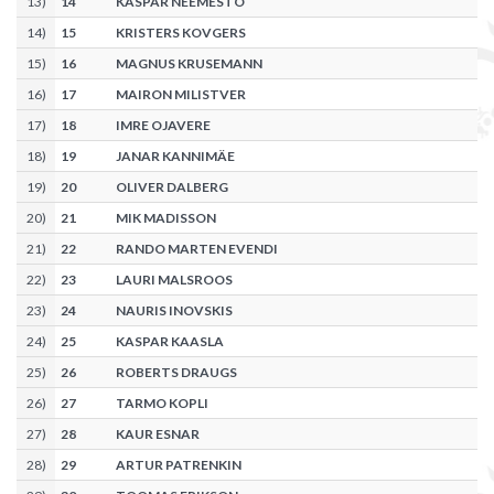
13
)
14
KASPAR NEEMESTO
14
)
15
KRISTERS KOVGERS
15
)
16
MAGNUS KRUSEMANN
16
)
17
MAIRON MILISTVER
17
)
18
IMRE OJAVERE
18
)
19
JANAR KANNIMÄE
19
)
20
OLIVER DALBERG
20
)
21
MIK MADISSON
21
)
22
RANDO MARTEN EVENDI
22
)
23
LAURI MALSROOS
23
)
24
NAURIS INOVSKIS
24
)
25
KASPAR KAASLA
25
)
26
ROBERTS DRAUGS
26
)
27
TARMO KOPLI
27
)
28
KAUR ESNAR
28
)
29
ARTUR PATRENKIN