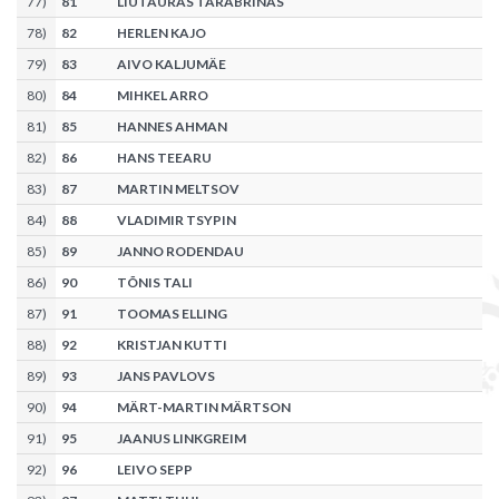
77
)
81
LIUTAURAS TARABRINAS
78
)
82
HERLEN KAJO
79
)
83
AIVO KALJUMÄE
80
)
84
MIHKEL ARRO
81
)
85
HANNES AHMAN
82
)
86
HANS TEEARU
83
)
87
MARTIN MELTSOV
84
)
88
VLADIMIR TSYPIN
85
)
89
JANNO RODENDAU
86
)
90
TÕNIS TALI
87
)
91
TOOMAS ELLING
88
)
92
KRISTJAN KUTTI
89
)
93
JANS PAVLOVS
90
)
94
MÄRT-MARTIN MÄRTSON
91
)
95
JAANUS LINKGREIM
92
)
96
LEIVO SEPP