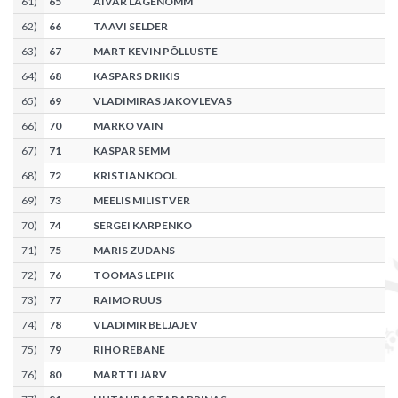
61
)
65
AIVAR LAGENÕMM
62
)
66
TAAVI SELDER
63
)
67
MART KEVIN PÕLLUSTE
64
)
68
KASPARS DRIKIS
65
)
69
VLADIMIRAS JAKOVLEVAS
66
)
70
MARKO VAIN
67
)
71
KASPAR SEMM
68
)
72
KRISTIAN KOOL
69
)
73
MEELIS MILISTVER
70
)
74
SERGEI KARPENKO
71
)
75
MARIS ZUDANS
72
)
76
TOOMAS LEPIK
73
)
77
RAIMO RUUS
74
)
78
VLADIMIR BELJAJEV
75
)
79
RIHO REBANE
76
)
80
MARTTI JÄRV