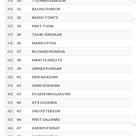
29
)
30
TOOMAS ERIKSON
30
)
31
RAUNO PIKKOR
31
)
32
RAIDO TONTS
32
)
33
PRIIT TUISK
33
)
34
TAURI JÜRISAAR
34
)
36
MARKO POHL
35
)
37
RICHARD RÜNDVA
36
)
38
MARCIS ABELITE
37
)
39
URMAS PUNGAR
38
)
41
ERIK RAADOM
39
)
42
GERD KODANIK
40
)
43
EVGENI NIKOLAEVSKI
41
)
44
ATS UULIMAA
42
)
45
UKU PETERSON
43
)
46
PRIIT SALUMÄE
44
)
47
ANDRIS PIKKAT