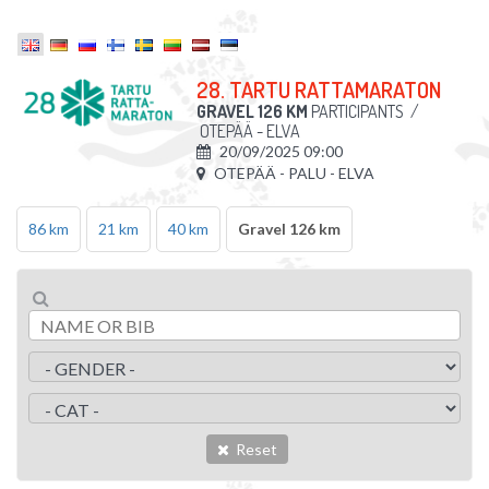
28. TARTU RATTAMARATON
GRAVEL 126 KM
PARTICIPANTS
/
OTEPÄÄ - ELVA
20/09/2025 09:00
OTEPÄÄ - PALU - ELVA
86 km
21 km
40 km
Gravel 126 km
Reset