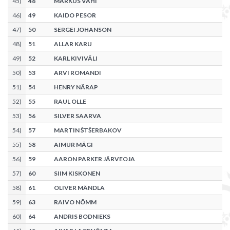
45
)
48
MARKUS VÄHI
46
)
49
KAIDO PESOR
47
)
50
SERGEI JOHANSON
48
)
51
ALLAR KARU
49
)
52
KARL KIVIVÄLI
50
)
53
ARVI ROMANDI
51
)
54
HENRY NÄRAP
52
)
55
RAUL OLLE
53
)
56
SILVER SAARVA
54
)
57
MARTIN ŠTŠERBAKOV
55
)
58
AIMUR MÄGI
56
)
59
AARON PARKER JÄRVEOJA
57
)
60
SIIM KISKONEN
58
)
61
OLIVER MÄNDLA
59
)
63
RAIVO NÕMM
60
)
64
ANDRIS BODNIEKS