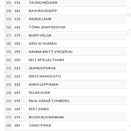
13
)
133
TAUNO MÖLDER
14
)
143
RAIN RAUDSEPP
15
)
153
INGRID LAMP
16
)
163
TÕNN-SIIM PEEDOSK
17
)
173
KUNO VELGA
18
)
183
ARVI SCHUMAN
19
)
193
HANNA BRITT VIRGEPUU
20
)
203
KEIT SPIEGEL-TAMM
21
)
213
JAANUS PURGA
22
)
223
KRISTJAN KIVISTU
23
)
233
ANDO LEPPIMAN
24
)
243
ÜLLAR KUKK
25
)
253
PAUL OSKAR TOMBERG
26
)
263
REET KINKS
27
)
273
RUUDI KUUSKMANN
28
)
283
TAAVI PIPAR