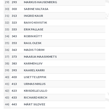
29
)
293
MARKUS HAUSENBERG
30
)
303
SABINE VALTASA
31
)
313
INGRID KAUR
32
)
323
RAIVO KIVISTIK
33
)
333
ERIK PALLASE
34
)
343
ROBIN KÜTT
35
)
353
RAUL OLESK
36
)
363
MADIS TORIM
37
)
373
MAARJA MAASIKMETS
38
)
383
KARMEN LIIV
39
)
393
KAAREL KARRI
40
)
403
LISETTE LEPPIK
41
)
413
URMAS NIKLUS
42
)
423
KRISDELLE LILLO
43
)
433
RICHARD KIRCH
44
)
443
MÄRT SILDVEE