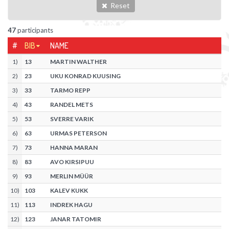
Reset
47
participants
#
BIB
NAME
1
)
13
MARTIN WALTHER
2
)
23
UKU KONRAD KUUSING
3
)
33
TARMO REPP
4
)
43
RANDEL METS
5
)
53
SVERRE VARIK
6
)
63
URMAS PETERSON
7
)
73
HANNA MARAN
8
)
83
AVO KIRSIPUU
9
)
93
MERLIN MÜÜR
10
)
103
KALEV KUKK
11
)
113
INDREK HAGU
12
)
123
JANAR TATOMIR