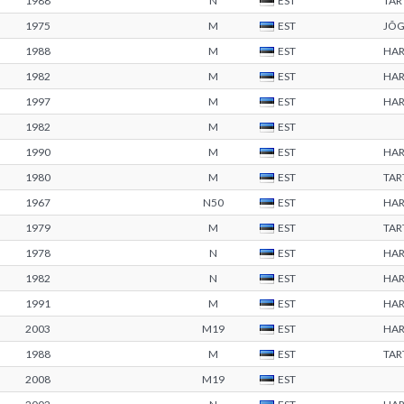
1988
N
EST
TA
1975
M
EST
JÕ
1988
M
EST
HA
1982
M
EST
HA
1997
M
EST
HA
1982
M
EST
1990
M
EST
HA
1980
M
EST
TA
1967
N50
EST
HA
1979
M
EST
TA
1978
N
EST
HA
1982
N
EST
HA
1991
M
EST
HA
2003
M19
EST
HA
1988
M
EST
TA
2008
M19
EST