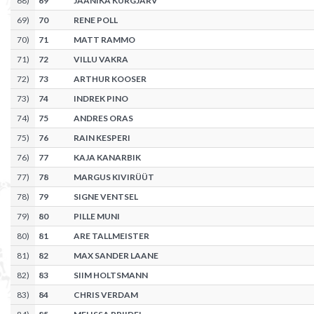
68
)
69
JAANIKA KURGJÄRV
69
)
70
RENE POLL
70
)
71
MATT RAMMO
71
)
72
VILLU VAKRA
72
)
73
ARTHUR KOOSER
73
)
74
INDREK PINO
74
)
75
ANDRES ORAS
75
)
76
RAIN KESPERI
76
)
77
KAJA KANARBIK
77
)
78
MARGUS KIVIRÜÜT
78
)
79
SIGNE VENTSEL
79
)
80
PILLE MUNI
80
)
81
ARE TALLMEISTER
81
)
82
MAX SANDER LAANE
82
)
83
SIIM HOLTSMANN
83
)
84
CHRIS VERDAM