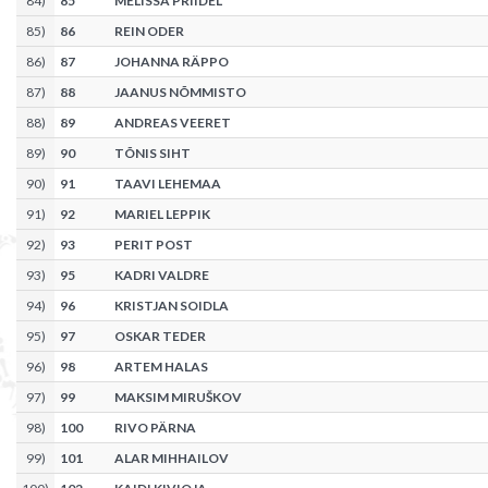
84
)
85
MELISSA PRIIDEL
85
)
86
REIN ODER
86
)
87
JOHANNA RÄPPO
87
)
88
JAANUS NÕMMISTO
88
)
89
ANDREAS VEERET
89
)
90
TÕNIS SIHT
90
)
91
TAAVI LEHEMAA
91
)
92
MARIEL LEPPIK
92
)
93
PERIT POST
93
)
95
KADRI VALDRE
94
)
96
KRISTJAN SOIDLA
95
)
97
OSKAR TEDER
96
)
98
ARTEM HALAS
97
)
99
MAKSIM MIRUŠKOV
98
)
100
RIVO PÄRNA
99
)
101
ALAR MIHHAILOV