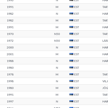
1993
N
EST
HA
1991
M
EST
TA
1982
N
EST
HA
1982
M
EST
TA
1991
M
EST
HA
1970
N50
EST
TA
1972
N50
EST
LÄÄ
2000
N
EST
HA
2001
M
EST
HA
1988
N
EST
HA
1980
N
EST
1978
M
EST
TA
1998
N
EST
VIL
1980
M
EST
JÕ
1991
M
EST
TA
1997
N
EST
HA