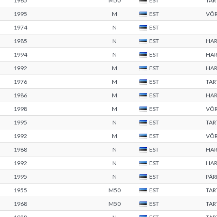
1965
M50
EST
TA
1995
M
EST
VÕ
1974
N
EST
1985
N
EST
HA
1994
N
EST
HA
1992
M
EST
HA
1976
M
EST
TA
1986
M
EST
HA
1998
M
EST
VÕ
1995
N
EST
TA
1992
M
EST
VÕ
1988
N
EST
HA
1992
N
EST
HA
1995
N
EST
PÄ
1955
M50
EST
TA
1968
M50
EST
TA