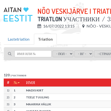
NÕO VESKIJÄRVE I TRIA
TRIATLON
УЧАСТНИКИ
/
3
16/07/2022 13:15
NÕO - VESKI
Lastetriatlon
Triatlon
120
участников
#
№
ИМЯ
1
)
1
MADIS KIRT
2
)
2
TEELE TUULING
3
)
3
MAARIKA VÄLLIK