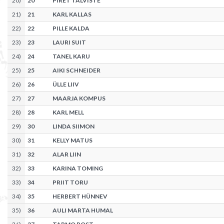
20
)
20
PIRET TALVISTE
21
)
21
KARL KALLAS
22
)
22
PILLE KALDA
23
)
23
LAURI SUIT
24
)
24
TANEL KARU
25
)
25
AIKI SCHNEIDER
26
)
26
ÜLLE LIIV
27
)
27
MAARJA KOMPUS
28
)
28
KARL MELL
29
)
30
LINDA SIIMON
30
)
31
KELLY MATUS
31
)
32
ALAR LIIN
32
)
33
KARINA TOMING
33
)
34
PRIIT TORU
34
)
35
HERBERT HÜNNEV
35
)
36
AULI MARTA HUMAL