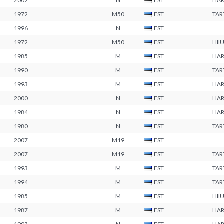
2002
N
EST
HA
1972
M50
EST
TA
1996
N
EST
1972
M50
EST
HII
1985
M
EST
HA
1990
M
EST
TA
1993
M
EST
HA
2000
N
EST
HA
1984
N
EST
HA
1980
N
EST
TA
2007
M19
EST
2007
M19
EST
TA
1993
M
EST
TA
1994
M
EST
TA
1985
M
EST
HII
1987
M
EST
HA