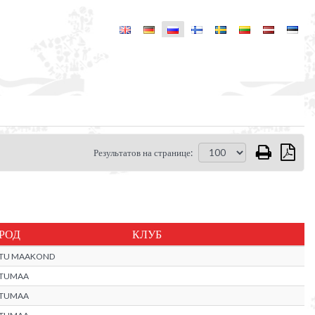
Результатов на странице:
РОД
КЛУБ
RTU MAAKOND
RTUMAA
RTUMAA