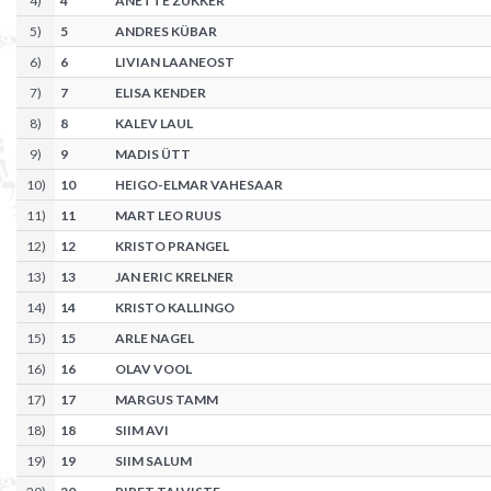
4
)
4
ANETTE ZUKKER
5
)
5
ANDRES KÜBAR
6
)
6
LIVIAN LAANEOST
7
)
7
ELISA KENDER
8
)
8
KALEV LAUL
9
)
9
MADIS ÜTT
10
)
10
HEIGO-ELMAR VAHESAAR
11
)
11
MART LEO RUUS
12
)
12
KRISTO PRANGEL
13
)
13
JAN ERIC KRELNER
14
)
14
KRISTO KALLINGO
15
)
15
ARLE NAGEL
16
)
16
OLAV VOOL
17
)
17
MARGUS TAMM
18
)
18
SIIM AVI
19
)
19
SIIM SALUM