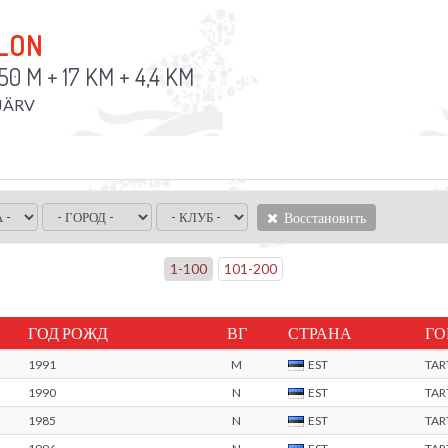
TLON
50 M + 17 KM + 4,4 KM
JÄRV
Восстановить
1
-
100
101
-
200
ГОД РОЖД
ВГ
СТРАНА
ГО
1991
M
EST
TA
1990
N
EST
TA
1985
N
EST
TA