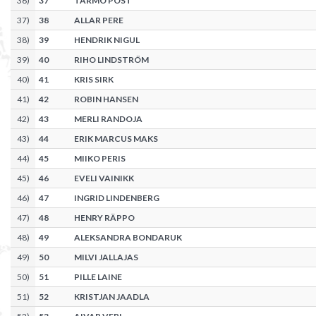
36
)
37
TARMO POST
37
)
38
ALLAR PERE
38
)
39
HENDRIK NIGUL
39
)
40
RIHO LINDSTRÖM
40
)
41
KRIS SIRK
41
)
42
ROBIN HANSEN
42
)
43
MERLI RANDOJA
43
)
44
ERIK MARCUS MAKS
44
)
45
MIIKO PERIS
45
)
46
EVELI VAINIKK
46
)
47
INGRID LINDENBERG
47
)
48
HENRY RÄPPO
48
)
49
ALEKSANDRA BONDARUK
49
)
50
MILVI JALLAJAS
50
)
51
PILLE LAINE
51
)
52
KRISTJAN JAADLA