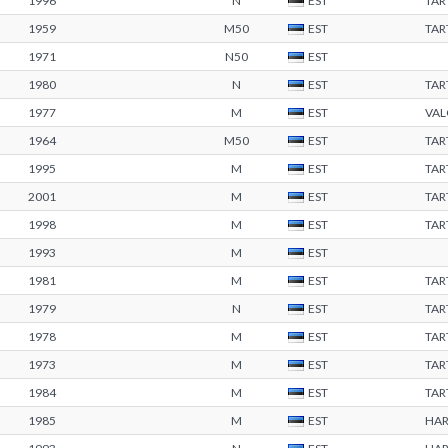
1996
N
EST
TA
1959
M50
EST
TAR
1971
N50
EST
1980
N
EST
TA
1977
M
EST
VA
1964
M50
EST
TA
1995
M
EST
TA
2001
M
EST
TA
1998
M
EST
TA
1993
M
EST
1981
M
EST
TA
1979
N
EST
TA
1978
M
EST
TA
1973
M
EST
TA
1984
M
EST
TA
1985
M
EST
HA