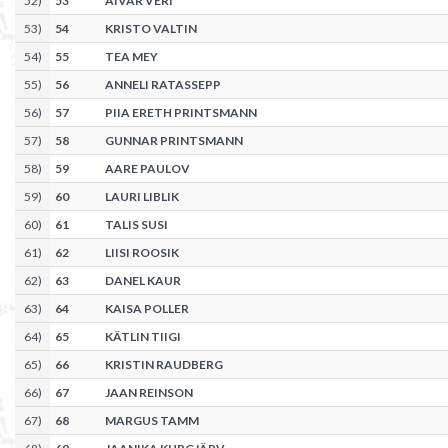
52
)
53
AIVAR VERI
53
)
54
KRISTO VALTIN
54
)
55
TEA MEY
55
)
56
ANNELI RATASSEPP
56
)
57
PIIA ERETH PRINTSMANN
57
)
58
GUNNAR PRINTSMANN
58
)
59
AARE PAULOV
59
)
60
LAURI LIBLIK
60
)
61
TALIS SUSI
61
)
62
LIISI ROOSIK
62
)
63
DANEL KAUR
63
)
64
KAISA POLLER
64
)
65
KÄTLIN TIIGI
65
)
66
KRISTIN RAUDBERG
66
)
67
JAAN REINSON
67
)
68
MARGUS TAMM