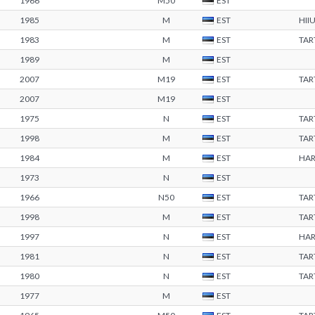
1966
M50
EST
1985
M
EST
HII
1983
M
EST
TA
1989
M
EST
2007
M19
EST
TAR
2007
M19
EST
1975
N
EST
TA
1998
M
EST
TAR
1984
M
EST
HA
1973
N
EST
1966
N50
EST
TA
1998
M
EST
TA
1997
N
EST
HA
1981
N
EST
TA
1980
N
EST
TA
1977
M
EST