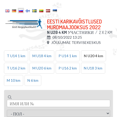
EESTI KARIKAVÕISTLUSED
MURDMAAJOOKSUS 2022
N U20 4 KM
УЧАСТНИКИ
/
2 X 2 KM
08/10/2022 13:25
JÕULUMÄE TERVISEKESKUS
T U14 1 km
M U18 4 km
P U14 1 km
N U20 4 km
T U16 2 km
M U20 6 km
P U16 2 km
N U18 3 km
M 10 km
N 6 km