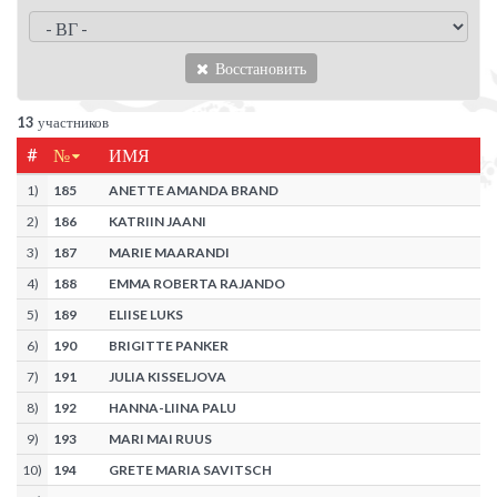
Восстановить
13
участников
#
№
ИМЯ
1
)
185
ANETTE AMANDA BRAND
2
)
186
KATRIIN JAANI
3
)
187
MARIE MAARANDI
4
)
188
EMMA ROBERTA RAJANDO
5
)
189
ELIISE LUKS
6
)
190
BRIGITTE PANKER
7
)
191
JULIA KISSELJOVA
8
)
192
HANNA-LIINA PALU
9
)
193
MARI MAI RUUS
10
)
194
GRETE MARIA SAVITSCH