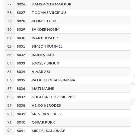
77
)
8026
HANS VOLDEMAR PURI
78
)
8027
TOOMAS VIIGIPUU
79
)
8028
KENNET LUUK
80
)
8029
SANDER NÕMM
81
)
8030
IVAR PUUSEPP
82
)
8031
SIMEON KÜMMEL
83
)
8032
RAINES LAUL
84
)
8033
JOOSEP BIRJUK
85
)
8034
ALVAR ASI
86
)
8035
PATRIK TOBIAS PINDMA
87
)
8036
MATI MAINE
88
)
8037
HUGO GREGOR KIKERPILL
89
)
8038
VEIKO HERODES
90
)
8039
KRISTJAN TUISK
91
)
8040
OSKAR PUKK
92
)
8041
MIRTEL KALJUMÄE