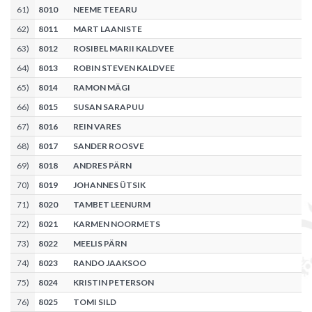
61
)
8010
NEEME TEEARU
62
)
8011
MART LAANISTE
63
)
8012
ROSIBEL MARII KALDVEE
64
)
8013
ROBIN STEVEN KALDVEE
65
)
8014
RAMON MÄGI
66
)
8015
SUSAN SARAPUU
67
)
8016
REIN VARES
68
)
8017
SANDER ROOSVE
69
)
8018
ANDRES PÄRN
70
)
8019
JOHANNES ÜTSIK
71
)
8020
TAMBET LEENURM
72
)
8021
KARMEN NOORMETS
73
)
8022
MEELIS PÄRN
74
)
8023
RANDO JAAKSOO
75
)
8024
KRISTIN PETERSON
76
)
8025
TOMI SILD