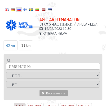
49. TARTU MARATON
31 KM
УЧАСТНИКИ
/
ARULA - ELVA
19/02/2023 12:30
OTEPÄÄ - ELVA
63 km
31 km
Восстановить
1
-
100
101
-
200
201
-
300
301
-
400
401
-
500