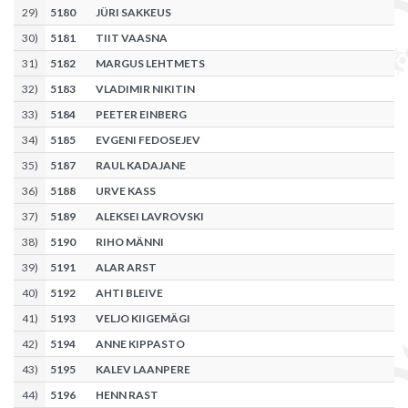
29
)
5180
JÜRI SAKKEUS
30
)
5181
TIIT VAASNA
31
)
5182
MARGUS LEHTMETS
32
)
5183
VLADIMIR NIKITIN
33
)
5184
PEETER EINBERG
34
)
5185
EVGENI FEDOSEJEV
35
)
5187
RAUL KADAJANE
36
)
5188
URVE KASS
37
)
5189
ALEKSEI LAVROVSKI
38
)
5190
RIHO MÄNNI
39
)
5191
ALAR ARST
40
)
5192
AHTI BLEIVE
41
)
5193
VELJO KIIGEMÄGI
42
)
5194
ANNE KIPPASTO
43
)
5195
KALEV LAANPERE
44
)
5196
HENN RAST