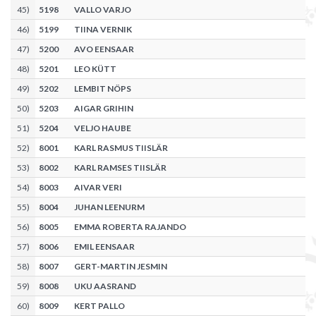
45
)
5198
VALLO VARJO
46
)
5199
TIINA VERNIK
47
)
5200
AVO EENSAAR
48
)
5201
LEO KÜTT
49
)
5202
LEMBIT NÖPS
50
)
5203
AIGAR GRIHIN
51
)
5204
VELJO HAUBE
52
)
8001
KARL RASMUS TIISLÄR
53
)
8002
KARL RAMSES TIISLÄR
54
)
8003
AIVAR VERI
55
)
8004
JUHAN LEENURM
56
)
8005
EMMA ROBERTA RAJANDO
57
)
8006
EMIL EENSAAR
58
)
8007
GERT-MARTIN JESMIN
59
)
8008
UKU AASRAND
60
)
8009
KERT PALLO