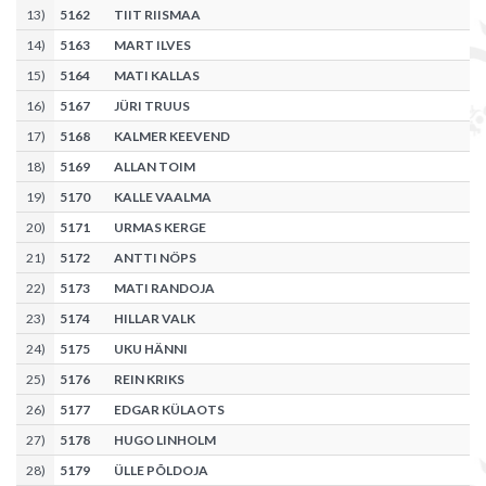
13
)
5162
TIIT RIISMAA
14
)
5163
MART ILVES
15
)
5164
MATI KALLAS
16
)
5167
JÜRI TRUUS
17
)
5168
KALMER KEEVEND
18
)
5169
ALLAN TOIM
19
)
5170
KALLE VAALMA
20
)
5171
URMAS KERGE
21
)
5172
ANTTI NÖPS
22
)
5173
MATI RANDOJA
23
)
5174
HILLAR VALK
24
)
5175
UKU HÄNNI
25
)
5176
REIN KRIKS
26
)
5177
EDGAR KÜLAOTS
27
)
5178
HUGO LINHOLM
28
)
5179
ÜLLE PÕLDOJA