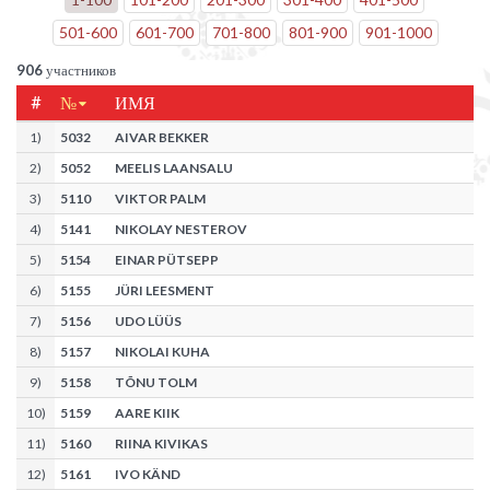
501
-
600
601
-
700
701
-
800
801
-
900
901
-
1000
906
участников
#
№
ИМЯ
1
)
5032
AIVAR BEKKER
2
)
5052
MEELIS LAANSALU
3
)
5110
VIKTOR PALM
4
)
5141
NIKOLAY NESTEROV
5
)
5154
EINAR PÜTSEPP
6
)
5155
JÜRI LEESMENT
7
)
5156
UDO LÜÜS
8
)
5157
NIKOLAI KUHA
9
)
5158
TÕNU TOLM
10
)
5159
AARE KIIK
11
)
5160
RIINA KIVIKAS
12
)
5161
IVO KÄND