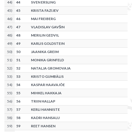
44
)
44
SVEN ERSLING
45
)
45
KRISTA FAZIJEV
46
)
46
MAI FREIBERG
47
)
47
VLADISLAV GAVŠIN
48
)
48
MERILIN GEDVIL
49
)
49
KARLIS GOLDSTEIN
50
)
50
JAANIKA GREIM
51
)
51
MONIKA GRINFELD
52
)
52
NATALJA GROMOVAJA
53
)
53
KRISTO GUMBÄLIS
54
)
54
KASPAR HAAVAJÕE
55
)
55
MIHKEL HAKKAJA
56
)
56
TRIIN HALLAP
57
)
57
KERLI HANNISTE
58
)
58
KADRI HANSALU
59
)
59
REET HANSEN