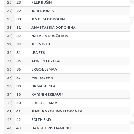
28
)
28
PEEP BUŠIN
29
)
29
JURI DJOMIN
30
)
30
JEVGENI DORONIN
31
)
31
ANASTASSIA DORONINA
32
)
32
NATALIA DRUŽININA
33
)
33
JULIA DUH
34
)
34
LEA EEK
35
)
35
ANNELY EEROJA
36
)
36
ERGO EESMAA
37
)
37
MARKO EHA
38
)
38
URMAS EIGLA
39
)
39
KARMEN EKBAUM
40
)
40
ERE ELLERMAA
41
)
41
JENNI KAROLIINA ELORANTA
42
)
42
EDITH END
43
)
43
HANS CHRISTIAN ENDE