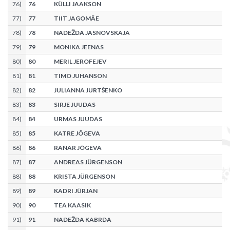
76
)
76
KÜLLI JAAKSON
77
)
77
TIIT JAGOMÄE
78
)
78
NADEŽDA JASNOVSKAJA
79
)
79
MONIKA JEENAS
80
)
80
MERIL JEROFEJEV
81
)
81
TIMO JUHANSON
82
)
82
JULIANNA JURTŠENKO
83
)
83
SIRJE JUUDAS
84
)
84
URMAS JUUDAS
85
)
85
KATRE JÕGEVA
86
)
86
RANAR JÕGEVA
87
)
87
ANDREAS JÜRGENSON
88
)
88
KRISTA JÜRGENSON
89
)
89
KADRI JÜRJAN
90
)
90
TEA KAASIK
91
)
91
NADEŽDA KABRDA