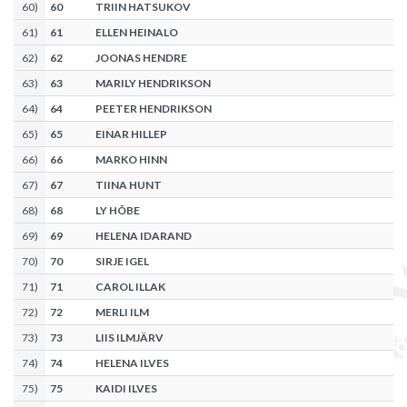
60
)
60
TRIIN HATSUKOV
61
)
61
ELLEN HEINALO
62
)
62
JOONAS HENDRE
63
)
63
MARILY HENDRIKSON
64
)
64
PEETER HENDRIKSON
65
)
65
EINAR HILLEP
66
)
66
MARKO HINN
67
)
67
TIINA HUNT
68
)
68
LY HÕBE
69
)
69
HELENA IDARAND
70
)
70
SIRJE IGEL
71
)
71
CAROL ILLAK
72
)
72
MERLI ILM
73
)
73
LIIS ILMJÄRV
74
)
74
HELENA ILVES
75
)
75
KAIDI ILVES