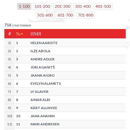
1
-
100
101
-
200
201
-
300
301
-
400
401
-
500
501
-
600
601
-
700
701
-
800
716
участников
#
№
ИМЯ
1
)
1
HELEN AARISTE
2
)
2
ILZE ABOLA
3
)
3
ANDRE ADLER
4
)
4
JÜRI AGANITŠ
5
)
5
JAANA AIGRO
6
)
6
EVELYN ALAMETS
7
)
7
LY ALAVER
8
)
8
AINAR ALBI
9
)
9
KÄRT ALLIKVEE
10
)
10
JANA ANANIN
11
)
11
MARI ANDRESEN