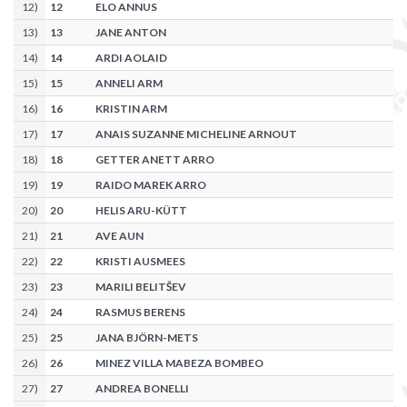
12
)
12
ELO ANNUS
13
)
13
JANE ANTON
14
)
14
ARDI AOLAID
15
)
15
ANNELI ARM
16
)
16
KRISTIN ARM
17
)
17
ANAIS SUZANNE MICHELINE ARNOUT
18
)
18
GETTER ANETT ARRO
19
)
19
RAIDO MAREK ARRO
20
)
20
HELIS ARU-KÜTT
21
)
21
AVE AUN
22
)
22
KRISTI AUSMEES
23
)
23
MARILI BELITŠEV
24
)
24
RASMUS BERENS
25
)
25
JANA BJÖRN-METS
26
)
26
MINEZ VILLA MABEZA BOMBEO
27
)
27
ANDREA BONELLI