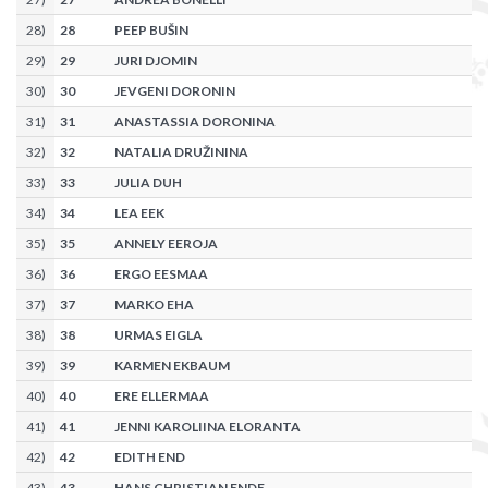
28
)
28
PEEP BUŠIN
29
)
29
JURI DJOMIN
30
)
30
JEVGENI DORONIN
31
)
31
ANASTASSIA DORONINA
32
)
32
NATALIA DRUŽININA
33
)
33
JULIA DUH
34
)
34
LEA EEK
35
)
35
ANNELY EEROJA
36
)
36
ERGO EESMAA
37
)
37
MARKO EHA
38
)
38
URMAS EIGLA
39
)
39
KARMEN EKBAUM
40
)
40
ERE ELLERMAA
41
)
41
JENNI KAROLIINA ELORANTA
42
)
42
EDITH END
43
)
43
HANS CHRISTIAN ENDE