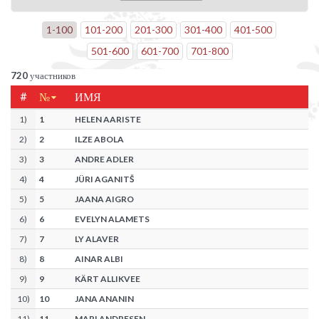
1
-
100
101
-
200
201
-
300
301
-
400
401
-
500
501
-
600
601
-
700
701
-
800
720
участников
#
№
ИМЯ
1
)
1
HELEN AARISTE
2
)
2
ILZE ABOLA
3
)
3
ANDRE ADLER
4
)
4
JÜRI AGANITŠ
5
)
5
JAANA AIGRO
6
)
6
EVELYN ALAMETS
7
)
7
LY ALAVER
8
)
8
AINAR ALBI
9
)
9
KÄRT ALLIKVEE
10
)
10
JANA ANANIN
11
)
11
MARI ANDRESEN