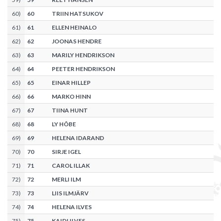
60
)
60
TRIIN HATSUKOV
61
)
61
ELLEN HEINALO
62
)
62
JOONAS HENDRE
63
)
63
MARILY HENDRIKSON
64
)
64
PEETER HENDRIKSON
65
)
65
EINAR HILLEP
66
)
66
MARKO HINN
67
)
67
TIINA HUNT
68
)
68
LY HÕBE
69
)
69
HELENA IDARAND
70
)
70
SIRJE IGEL
71
)
71
CAROL ILLAK
72
)
72
MERLI ILM
73
)
73
LIIS ILMJÄRV
74
)
74
HELENA ILVES
75
)
75
KAIDI ILVES