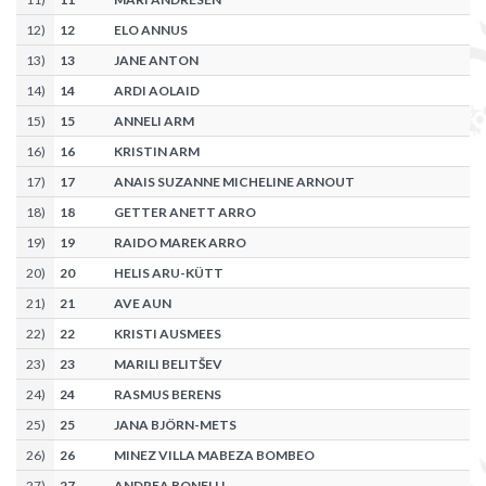
12
)
12
ELO ANNUS
13
)
13
JANE ANTON
14
)
14
ARDI AOLAID
15
)
15
ANNELI ARM
16
)
16
KRISTIN ARM
17
)
17
ANAIS SUZANNE MICHELINE ARNOUT
18
)
18
GETTER ANETT ARRO
19
)
19
RAIDO MAREK ARRO
20
)
20
HELIS ARU-KÜTT
21
)
21
AVE AUN
22
)
22
KRISTI AUSMEES
23
)
23
MARILI BELITŠEV
24
)
24
RASMUS BERENS
25
)
25
JANA BJÖRN-METS
26
)
26
MINEZ VILLA MABEZA BOMBEO
27
)
27
ANDREA BONELLI