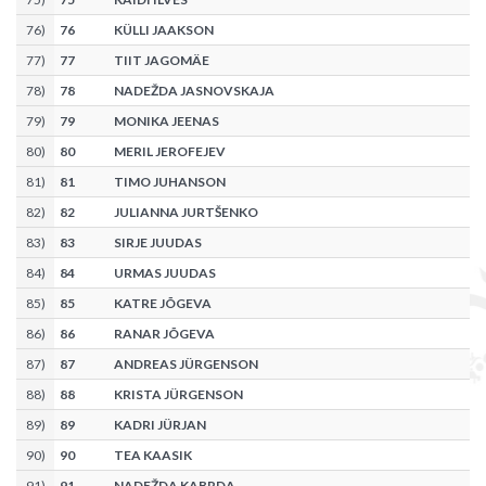
76
)
76
KÜLLI JAAKSON
77
)
77
TIIT JAGOMÄE
78
)
78
NADEŽDA JASNOVSKAJA
79
)
79
MONIKA JEENAS
80
)
80
MERIL JEROFEJEV
81
)
81
TIMO JUHANSON
82
)
82
JULIANNA JURTŠENKO
83
)
83
SIRJE JUUDAS
84
)
84
URMAS JUUDAS
85
)
85
KATRE JÕGEVA
86
)
86
RANAR JÕGEVA
87
)
87
ANDREAS JÜRGENSON
88
)
88
KRISTA JÜRGENSON
89
)
89
KADRI JÜRJAN
90
)
90
TEA KAASIK
91
)
91
NADEŽDA KABRDA