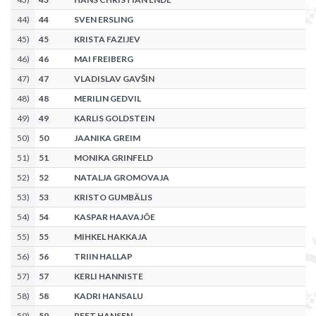
44
)
44
SVEN ERSLING
45
)
45
KRISTA FAZIJEV
46
)
46
MAI FREIBERG
47
)
47
VLADISLAV GAVŠIN
48
)
48
MERILIN GEDVIL
49
)
49
KARLIS GOLDSTEIN
50
)
50
JAANIKA GREIM
51
)
51
MONIKA GRINFELD
52
)
52
NATALJA GROMOVAJA
53
)
53
KRISTO GUMBÄLIS
54
)
54
KASPAR HAAVAJÕE
55
)
55
MIHKEL HAKKAJA
56
)
56
TRIIN HALLAP
57
)
57
KERLI HANNISTE
58
)
58
KADRI HANSALU
59
)
59
REET HANSEN