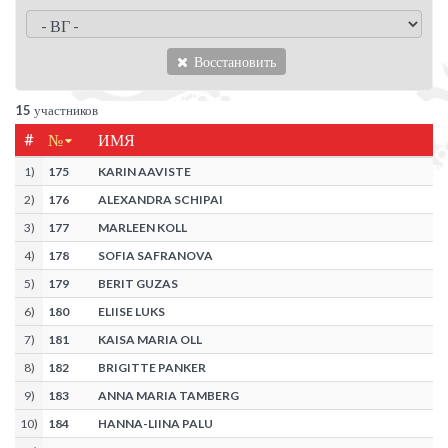
Восстановить
15
участников
#
№
ИМЯ
1
)
175
KARIN AAVISTE
2
)
176
ALEXANDRA SCHIPAI
3
)
177
MARLEEN KOLL
4
)
178
SOFIA SAFRANOVA
5
)
179
BERIT GUZAS
6
)
180
ELIISE LUKS
7
)
181
KAISA MARIA OLL
8
)
182
BRIGITTE PANKER
9
)
183
ANNA MARIA TAMBERG
10
)
184
HANNA-LIINA PALU