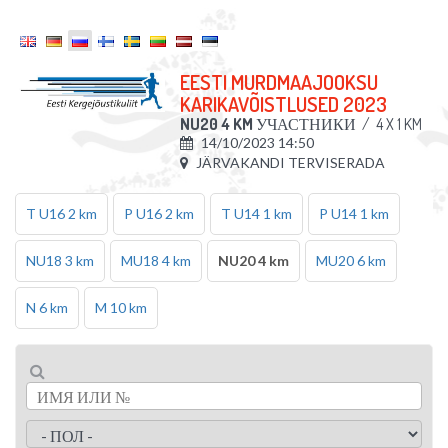
EESTI MURDMAAJOOKSU
KARIKAVÕISTLUSED 2023
NU20 4 KM
УЧАСТНИКИ
/
4 X 1 KM
14/10/2023 14:50
JÄRVAKANDI TERVISERADA
T U16 2 km
P U16 2 km
T U14 1 km
P U14 1 km
NU18 3 km
MU18 4 km
NU20 4 km
MU20 6 km
N 6 km
M 10 km