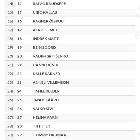
14
)
14
RAIVO RAUDSEPP
15
)
15
UIBO KALLAS
16
)
16
RAGNER ÕISPUU
17
)
17
ALAR LEEMET
18
)
18
INDREK MATT
19
)
19
REIN SÕÕRD
20
)
20
VADIM GRITŠENKO
21
)
21
HANNO KINDEL
22
)
22
KALLE KÄRNER
23
)
23
ANNELI VILLEMSON
24
)
24
TANEL KELDER
25
)
25
JANEK KÄÄRD
26
)
26
VAIKO KIVI
27
)
27
HELINA PÄRN
28
)
28
TIIT TILK
29
)
29
TOMMY ORUMAA