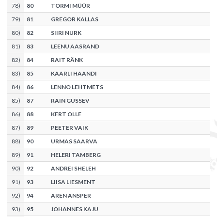
78
)
80
TORMI MÜÜR
79
)
81
GREGOR KALLAS
80
)
82
SIIRI NURK
81
)
83
LEENU AASRAND
82
)
84
RAIT RÄNK
83
)
85
KAARLI HAANDI
84
)
86
LENNO LEHTMETS
85
)
87
RAIN GUSSEV
86
)
88
KERT OLLE
87
)
89
PEETER VAIK
88
)
90
URMAS SAARVA
89
)
91
HELERI TAMBERG
90
)
92
ANDREI SHELEH
91
)
93
LIISA LIESMENT
92
)
94
AREN ANSPER
93
)
95
JOHANNES KAJU