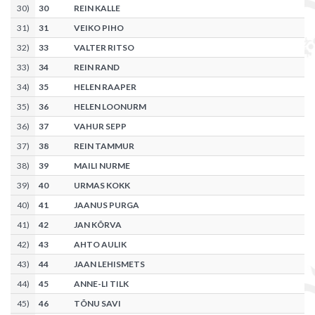
30
)
30
REIN KALLE
31
)
31
VEIKO PIHO
32
)
33
VALTER RITSO
33
)
34
REIN RAND
34
)
35
HELEN RAAPER
35
)
36
HELEN LOONURM
36
)
37
VAHUR SEPP
37
)
38
REIN TAMMUR
38
)
39
MAILI NURME
39
)
40
URMAS KOKK
40
)
41
JAANUS PURGA
41
)
42
JAN KÕRVA
42
)
43
AHTO AULIK
43
)
44
JAAN LEHISMETS
44
)
45
ANNE-LI TILK
45
)
46
TÕNU SAVI