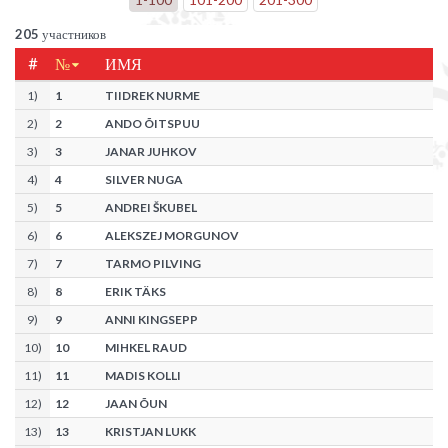
205
участников
#
№
ИМЯ
1
)
1
TIIDREK NURME
2
)
2
ANDO ÕITSPUU
3
)
3
JANAR JUHKOV
4
)
4
SILVER NUGA
5
)
5
ANDREI ŠKUBEL
6
)
6
ALEKSZEJ MORGUNOV
7
)
7
TARMO PILVING
8
)
8
ERIK TÄKS
9
)
9
ANNI KINGSEPP
10
)
10
MIHKEL RAUD
11
)
11
MADIS KOLLI
12
)
12
JAAN ÕUN
13
)
13
KRISTJAN LUKK