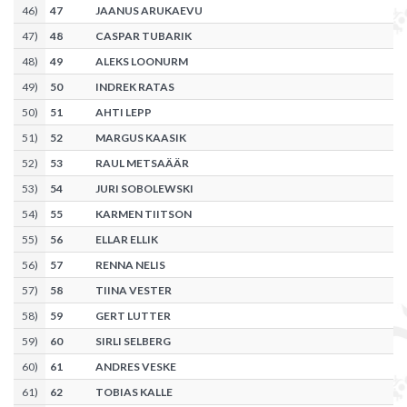
46
)
47
JAANUS ARUKAEVU
47
)
48
CASPAR TUBARIK
48
)
49
ALEKS LOONURM
49
)
50
INDREK RATAS
50
)
51
AHTI LEPP
51
)
52
MARGUS KAASIK
52
)
53
RAUL METSAÄÄR
53
)
54
JURI SOBOLEWSKI
54
)
55
KARMEN TIITSON
55
)
56
ELLAR ELLIK
56
)
57
RENNA NELIS
57
)
58
TIINA VESTER
58
)
59
GERT LUTTER
59
)
60
SIRLI SELBERG
60
)
61
ANDRES VESKE
61
)
62
TOBIAS KALLE