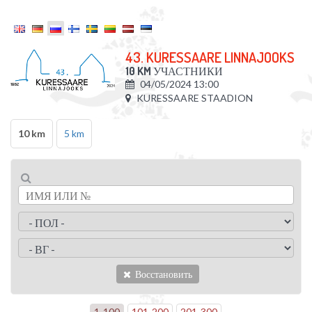
43. KURESSAARE LINNAJOOKS
10 KM
УЧАСТНИКИ
04/05/2024 13:00
KURESSAARE STAADION
10 km
5 km
Восстановить
1
-
100
101
-
200
201
-
300