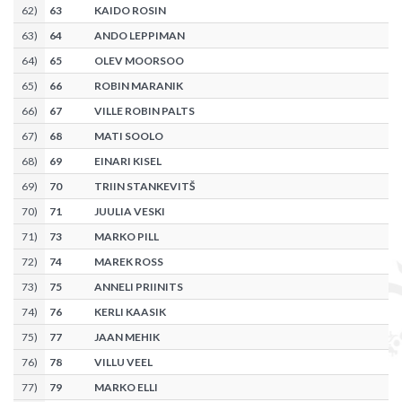
62
)
63
KAIDO ROSIN
63
)
64
ANDO LEPPIMAN
64
)
65
OLEV MOORSOO
65
)
66
ROBIN MARANIK
66
)
67
VILLE ROBIN PALTS
67
)
68
MATI SOOLO
68
)
69
EINARI KISEL
69
)
70
TRIIN STANKEVITŠ
70
)
71
JUULIA VESKI
71
)
73
MARKO PILL
72
)
74
MAREK ROSS
73
)
75
ANNELI PRIINITS
74
)
76
KERLI KAASIK
75
)
77
JAAN MEHIK
76
)
78
VILLU VEEL
77
)
79
MARKO ELLI