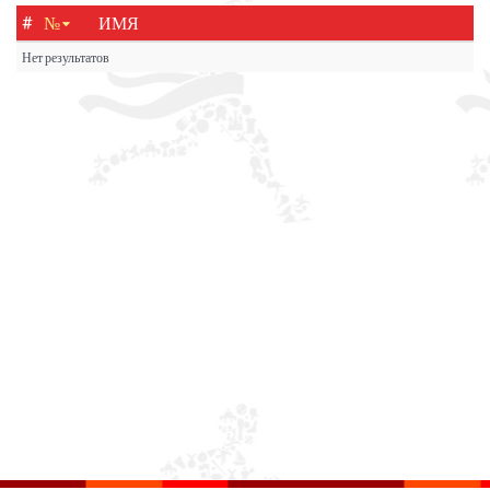
#
№
ИМЯ
Нет результатов