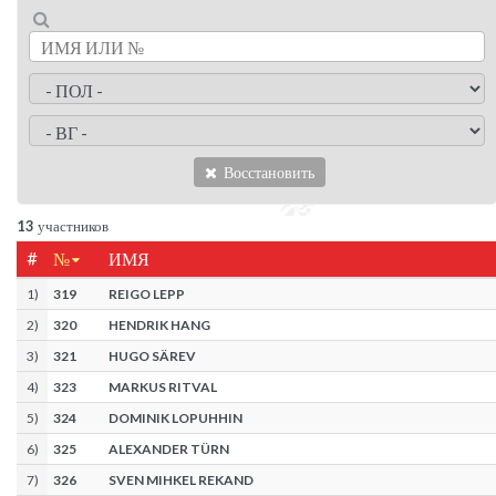
Восстановить
13
участников
#
№
ИМЯ
1
)
319
REIGO LEPP
2
)
320
HENDRIK HANG
3
)
321
HUGO SÄREV
4
)
323
MARKUS RITVAL
5
)
324
DOMINIK LOPUHHIN
6
)
325
ALEXANDER TÜRN
7
)
326
SVEN MIHKEL REKAND