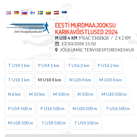
EESTI MURDMAAJOOKSU
KARIKAVÕISTLUSED 2024
M U18 4 KM
УЧАСТНИКИ
/
2 X 2 KM
12/10/2024 15:02
JÕULUMÄE TERVISESPORDIKESKUS
T U14 1 km
P U14 1 km
T U16 2 km
P U16 2 km
T U18 3 km
M U18 4 km
N U20 4 km
M U20 6 km
N 6 km
M 10 km
M 500 m
N 500 m
M U20 500 m
P U14 500 m
P U16 500 m
N U20 500 m
T U16 500 m
M U18 500 m
T U18 500 m
T U14 500 m