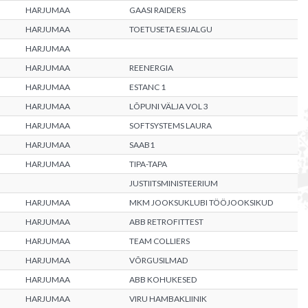
HARJUMAA
GAASI RAIDERS
HARJUMAA
TOETUSETA ESIJALGU
HARJUMAA
HARJUMAA
REENERGIA
HARJUMAA
ESTANC 1
HARJUMAA
LÕPUNI VÄLJA VOL 3
HARJUMAA
SOFTSYSTEMS LAURA
HARJUMAA
SAAB1
HARJUMAA
TIPA-TAPA
JUSTIITSMINISTEERIUM
HARJUMAA
MKM JOOKSUKLUBI TÖÖJOOKSIKUD
HARJUMAA
ABB RETROFITTEST
HARJUMAA
TEAM COLLIERS
HARJUMAA
VÕRGUSILMAD
HARJUMAA
ABB KOHUKESED
HARJUMAA
VIRU HAMBAKLIINIK