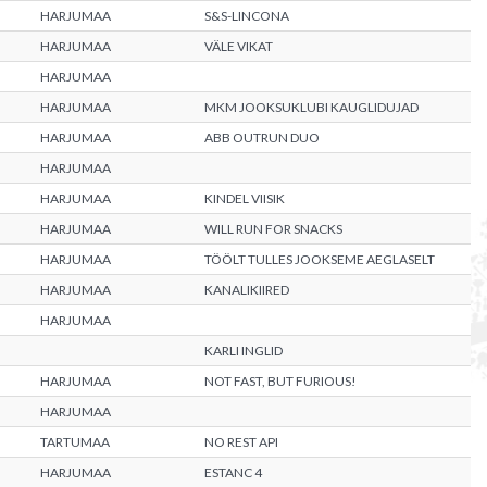
HARJUMAA
S&S-LINCONA
HARJUMAA
VÄLE VIKAT
HARJUMAA
HARJUMAA
MKM JOOKSUKLUBI KAUGLIDUJAD
HARJUMAA
ABB OUTRUN DUO
HARJUMAA
HARJUMAA
KINDEL VIISIK
HARJUMAA
WILL RUN FOR SNACKS
HARJUMAA
TÖÖLT TULLES JOOKSEME AEGLASELT
HARJUMAA
KANALIKIIRED
HARJUMAA
KARLI INGLID
HARJUMAA
NOT FAST, BUT FURIOUS!
HARJUMAA
TARTUMAA
NO REST API
HARJUMAA
ESTANC 4