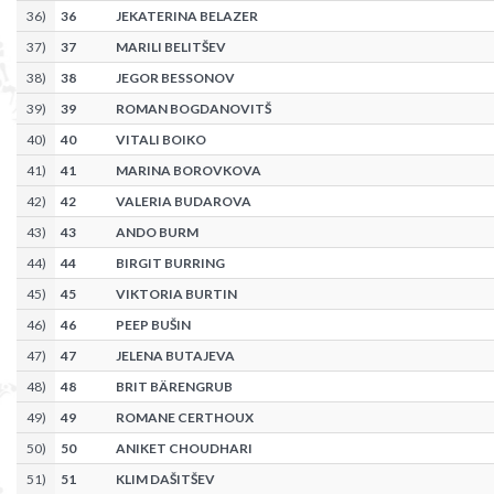
36
)
36
JEKATERINA BELAZER
37
)
37
MARILI BELITŠEV
38
)
38
JEGOR BESSONOV
39
)
39
ROMAN BOGDANOVITŠ
40
)
40
VITALI BOIKO
41
)
41
MARINA BOROVKOVA
42
)
42
VALERIA BUDAROVA
43
)
43
ANDO BURM
44
)
44
BIRGIT BURRING
45
)
45
VIKTORIA BURTIN
46
)
46
PEEP BUŠIN
47
)
47
JELENA BUTAJEVA
48
)
48
BRIT BÄRENGRUB
49
)
49
ROMANE CERTHOUX
50
)
50
ANIKET CHOUDHARI
51
)
51
KLIM DAŠITŠEV