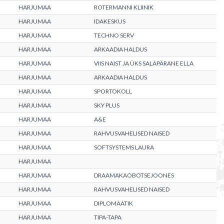
HARJUMAA
ROTERMANNI KLIINIK
HARJUMAA
IDAKESKUS
HARJUMAA
TECHNO SERV
HARJUMAA
ARKAADIA HALDUS
HARJUMAA
VIIS NAIST JA ÜKS SALAPÄRANE ELLA
HARJUMAA
ARKAADIA HALDUS
HARJUMAA
SPORTOKOLL
HARJUMAA
SKY PLUS
HARJUMAA
A&E
HARJUMAA
RAHVUSVAHELISED NAISED
HARJUMAA
SOFTSYSTEMS LAURA
HARJUMAA
HARJUMAA
DRAAMAKAOBOTSEJOONES
HARJUMAA
RAHVUSVAHELISED NAISED
HARJUMAA
DIPLOMAATIK
HARJUMAA
TIPA-TAPA