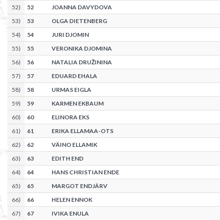
52
)
52
JOANNA DAVYDOVA
53
)
53
OLGA DIETENBERG
54
)
54
JURI DJOMIN
55
)
55
VERONIKA DJOMINA
56
)
56
NATALIA DRUŽININA
57
)
57
EDUARD EHALA
58
)
58
URMAS EIGLA
59
)
59
KARMEN EKBAUM
60
)
60
ELINORA EKS
61
)
61
ERIKA ELLAMAA-OTS
62
)
62
VÄINO ELLAMIK
63
)
63
EDITH END
64
)
64
HANS CHRISTIAN ENDE
65
)
65
MARGOT ENDJÄRV
66
)
66
HELEN ENNOK
67
)
67
IVIKA ENULA