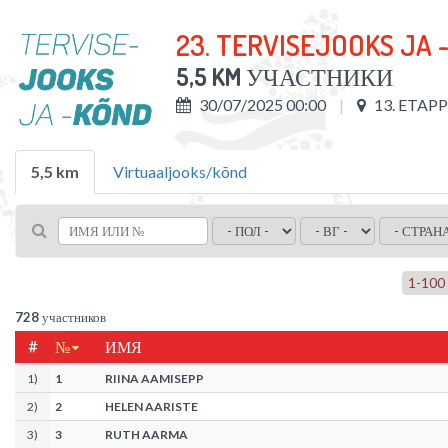
23. TERVISEJOOKS JA 
5,5 KM
УЧАСТНИКИ
30/07/2025 00:00
13. ETAP
5,5 km
Virtuaaljooks/kõnd
1
-
100
728
участников
#
№
ИМЯ
1
)
1
RIINA AAMISEPP
2
)
2
HELEN AARISTE
3
)
3
RUTH AARMA