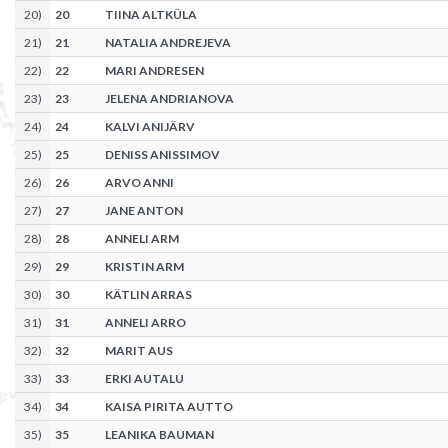
20
)
20
TIINA ALTKÜLA
21
)
21
NATALIA ANDREJEVA
22
)
22
MARI ANDRESEN
23
)
23
JELENA ANDRIANOVA
24
)
24
KALVI ANIJÄRV
25
)
25
DENISS ANISSIMOV
26
)
26
ARVO ANNI
27
)
27
JANE ANTON
28
)
28
ANNELI ARM
29
)
29
KRISTIN ARM
30
)
30
KÄTLIN ARRAS
31
)
31
ANNELI ARRO
32
)
32
MARIT AUS
33
)
33
ERKI AUTALU
34
)
34
KAISA PIRITA AUTTO
35
)
35
LEANIKA BAUMAN