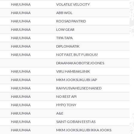
HARJUMAA
VOLATILE VELOCITY
HARJUMAA
ABB WOL
HARJUMAA
ROOSAD PANTRID
HARJUMAA
LOW GEAR
HARJUMAA
TIPA-TAPA
HARJUMAA
DIPLOMAATIK
HARJUMAA
NOT FAST, BUT FURIOUS!
DRAAMAKAOBOTSEJOONES
HARJUMAA
VIRU HAMBAKLIINIK
HARJUMAA
MKM JOOKSUKLUBI JAP
HARJUMAA
RAHVUSVAHELISED NAISED
HARJUMAA
NO REST API
HARJUMAA
HYPO TONY
HARJUMAA
A&E
HARJUMAA
SAINT-GOBAIN EESTI AS
HARJUMAA
MKM JOOKSUKLUBI IKKA JOOKS