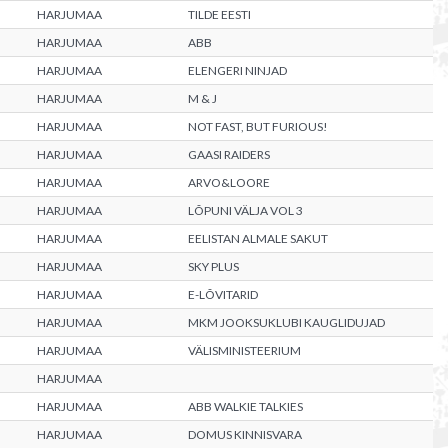
HARJUMAA
TILDE EESTI
HARJUMAA
ABB
HARJUMAA
ELENGERI NINJAD
HARJUMAA
M & J
HARJUMAA
NOT FAST, BUT FURIOUS!
HARJUMAA
GAASI RAIDERS
HARJUMAA
ARVO&LOORE
HARJUMAA
LÕPUNI VÄLJA VOL 3
HARJUMAA
EELISTAN ALMALE SAKUT
HARJUMAA
SKY PLUS
HARJUMAA
E-LÕVITARID
HARJUMAA
MKM JOOKSUKLUBI KAUGLIDUJAD
HARJUMAA
VÄLISMINISTEERIUM
HARJUMAA
HARJUMAA
ABB WALKIE TALKIES
HARJUMAA
DOMUS KINNISVARA