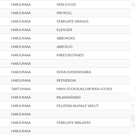
HARJUMAA
VERI GOOD
HARJUMAA
PAY ROLL
HARJUMAA
STARGATE VIKINGS
HARJUMAA
ELENGER
HARJUMAA
ABB MORS
HARJUMAA
ABB DUO
HARJUMAA
KIIRED BOTASED
HARJUMAA
HARJUMAA
DOMUS KINNISVARA
HARJUMAA
REENERGIA
TARTUMAA
MKM JOOKSUKLUBI IKKA JOOKS
HARJUMAA
BILANSIÄSSAD
HARJUMAA
EELISTAN ALMALE SAKUT
HARJUMAA
HARJUMAA
STARGATE WALKERS
HARJUMAA