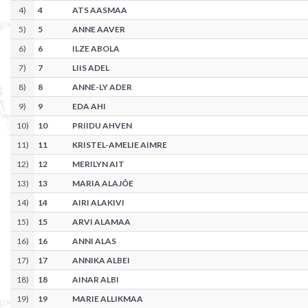
4
)
4
ATS AASMAA
5
)
5
ANNE AAVER
6
)
6
ILZE ABOLA
7
)
7
LIIS ADEL
8
)
8
ANNE-LY ADER
9
)
9
EDA AHI
10
)
10
PRIIDU AHVEN
11
)
11
KRISTEL-AMELIE AIMRE
12
)
12
MERILYN AIT
13
)
13
MARIA ALAJÕE
14
)
14
AIRI ALAKIVI
15
)
15
ARVI ALAMAA
16
)
16
ANNI ALAS
17
)
17
ANNIKA ALBEI
18
)
18
AINAR ALBI
19
)
19
MARIE ALLIKMAA