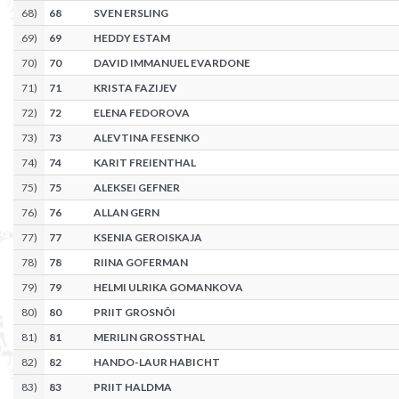
68
)
68
SVEN ERSLING
69
)
69
HEDDY ESTAM
70
)
70
DAVID IMMANUEL EVARDONE
71
)
71
KRISTA FAZIJEV
72
)
72
ELENA FEDOROVA
73
)
73
ALEVTINA FESENKO
74
)
74
KARIT FREIENTHAL
75
)
75
ALEKSEI GEFNER
76
)
76
ALLAN GERN
77
)
77
KSENIA GEROISKAJA
78
)
78
RIINA GOFERMAN
79
)
79
HELMI ULRIKA GOMANKOVA
80
)
80
PRIIT GROSNÕI
81
)
81
MERILIN GROSSTHAL
82
)
82
HANDO-LAUR HABICHT
83
)
83
PRIIT HALDMA