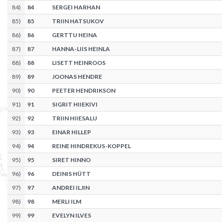
84
)
84
SERGEI HARHAN
85
)
85
TRIIN HATSUKOV
86
)
86
GERTTU HEINA
87
)
87
HANNA-LIIS HEINLA
88
)
88
LISETT HEINROOS
89
)
89
JOONAS HENDRE
90
)
90
PEETER HENDRIKSON
91
)
91
SIGRIT HIIEKIVI
92
)
92
TRIIN HIIESALU
93
)
93
EINAR HILLEP
94
)
94
REINE HINDREKUS-KOPPEL
95
)
95
SIRET HINNO
96
)
96
DEINIS HÜTT
97
)
97
ANDREI ILJIN
98
)
98
MERLI ILM
99
)
99
EVELYN ILVES