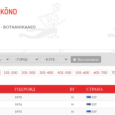
-KÕND
P - BOTAANIKAAED
Восстановить
101
-
200
201
-
300
301
-
400
401
-
500
501
-
600
601
-
700
7
ГОД РОЖД
ВГ
СТРАНА
1970
N
EST
1976
N
EST
1973
N
EST