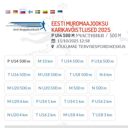
EESTI MURDMAAJOOKSU
KARIKAVÕISTLUSED 2025
P U14 500 M
УЧАСТНИКИ
/
500 M
11/10/2025 12:58
JÕULUMÄE TERVISESPORDIKESKUS
P U14 500 m
M 10 km
T U14 500 m
P U16 500 m
T U16 500 m
M U18 500 m
T U18 500 m
N 6 km
M U20 500 m
N U20 500 m
M 500 m
N 500 m
M U20 6 km
P U14 1 km
T U14 1 km
P U16 2 km
N U20 4 km
T U16 2 km
M U18 4 km
T U18 3 km