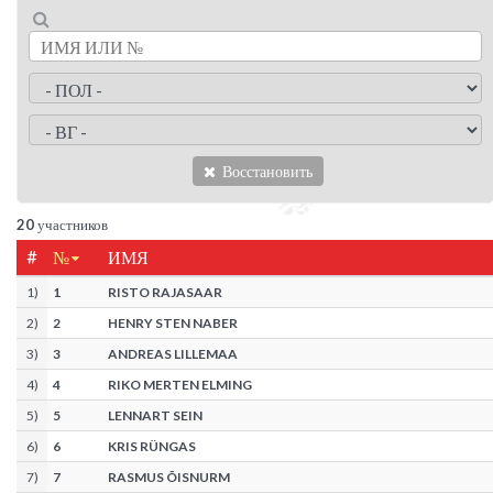
Восстановить
20
участников
#
№
ИМЯ
1
)
1
RISTO RAJASAAR
2
)
2
HENRY STEN NABER
3
)
3
ANDREAS LILLEMAA
4
)
4
RIKO MERTEN ELMING
5
)
5
LENNART SEIN
6
)
6
KRIS RÜNGAS
7
)
7
RASMUS ÕISNURM