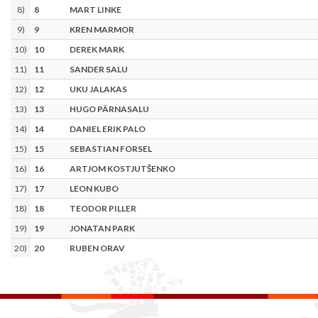
8
)
8
MART LINKE
9
)
9
KREN MARMOR
10
)
10
DEREK MARK
11
)
11
SANDER SALU
12
)
12
UKU JALAKAS
13
)
13
HUGO PÄRNASALU
14
)
14
DANIEL ERIK PALO
15
)
15
SEBASTIAN FORSEL
16
)
16
ARTJOM KOSTJUTŠENKO
17
)
17
LEON KUBO
18
)
18
TEODOR PILLER
19
)
19
JONATAN PARK
20
)
20
RUBEN ORAV