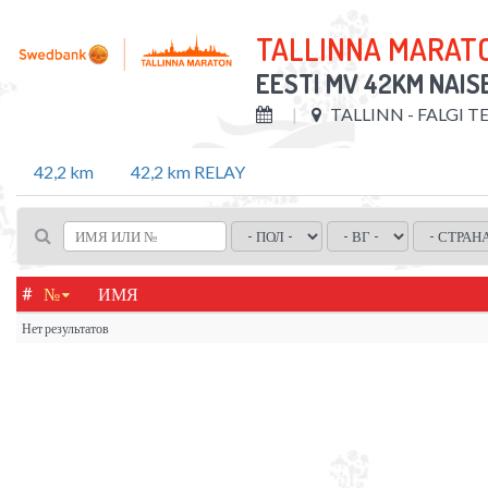
TALLINNA MARAT
EESTI MV 42KM NAIS
TALLINN - FALGI T
42,2 km
42,2 km RELAY
#
№
ИМЯ
Нет результатов