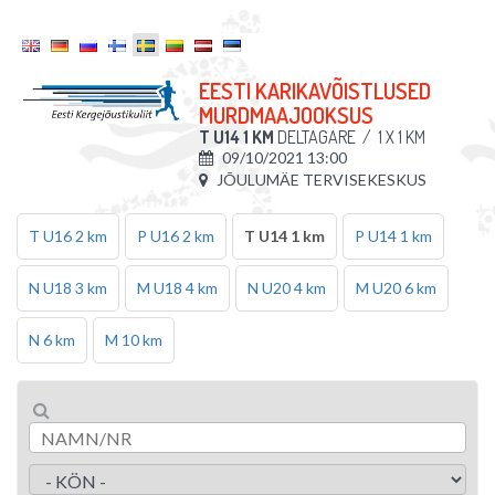
EESTI KARIKAVÕISTLUSED
MURDMAAJOOKSUS
T U14 1 KM
DELTAGARE
/
1 X 1 KM
09/10/2021 13:00
JÕULUMÄE TERVISEKESKUS
T U16 2 km
P U16 2 km
T U14 1 km
P U14 1 km
N U18 3 km
M U18 4 km
N U20 4 km
M U20 6 km
N 6 km
M 10 km