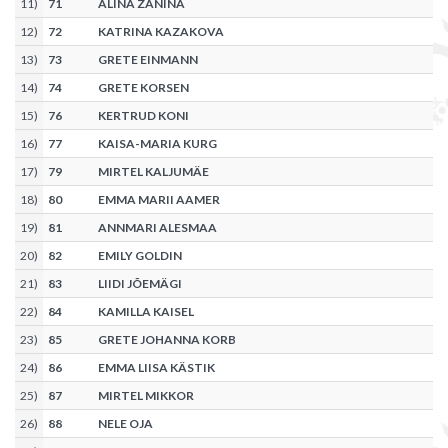
11
)
71
ALINA ZANINA
12
)
72
KATRINA KAZAKOVA
13
)
73
GRETE EINMANN
14
)
74
GRETE KORSEN
15
)
76
KERTRUD KONI
16
)
77
KAISA-MARIA KURG
17
)
79
MIRTEL KALJUMÄE
18
)
80
EMMA MARII AAMER
19
)
81
ANNMARI ALESMAA
20
)
82
EMILY GOLDIN
21
)
83
LIIDI JÕEMÄGI
22
)
84
KAMILLA KAISEL
23
)
85
GRETE JOHANNA KORB
24
)
86
EMMA LIISA KÄSTIK
25
)
87
MIRTEL MIKKOR
26
)
88
NELE OJA