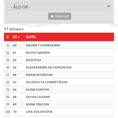
Nollställ
37
deltagare
#
NR
NAMN
1
)
60
NAOMI TOOMENURM
2
)
61
ROOSI GANSEN
3
)
62
KADI PUU
4
)
63
ALEKSANDRA ARTAMONOVA
5
)
64
ARINA BUGROVA
6
)
65
JELIZAVETA GORBATŠOVA
7
)
66
ALINA IONOVA
8
)
68
OLIVIA OLEINIK
9
)
69
ANNA ORLOVA
10
)
70
LIKA SOLOVJOVA