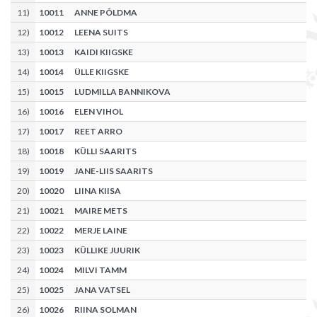
11
)
10011
ANNE PÕLDMA
12
)
10012
LEENA SUITS
13
)
10013
KAIDI KIIGSKE
14
)
10014
ÜLLE KIIGSKE
15
)
10015
LUDMILLA BANNIKOVA
16
)
10016
ELEN VIHOL
17
)
10017
REET ARRO
18
)
10018
KÜLLI SAARITS
19
)
10019
JANE-LIIS SAARITS
20
)
10020
LIINA KIISA
21
)
10021
MAIRE METS
22
)
10022
MERJE LAINE
23
)
10023
KÜLLIKE JUURIK
24
)
10024
MILVI TAMM
25
)
10025
JANA VATSEL
26
)
10026
RIINA SOLMAN