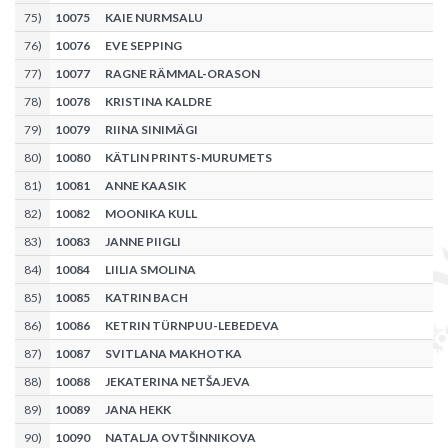
75
)
10075
KAIE NURMSALU
76
)
10076
EVE SEPPING
77
)
10077
RAGNE RÄMMAL-ORASON
78
)
10078
KRISTINA KALDRE
79
)
10079
RIINA SINIMÄGI
80
)
10080
KÄTLIN PRINTS-MURUMETS
81
)
10081
ANNE KAASIK
82
)
10082
MOONIKA KULL
83
)
10083
JANNE PIIGLI
84
)
10084
LIILIA SMOLINA
85
)
10085
KATRIN BACH
86
)
10086
KETRIN TÜRNPUU-LEBEDEVA
87
)
10087
SVITLANA MAKHOTKA
88
)
10088
JEKATERINA NETŠAJEVA
89
)
10089
JANA HEKK
90
)
10090
NATALJA OVTŠINNIKOVA