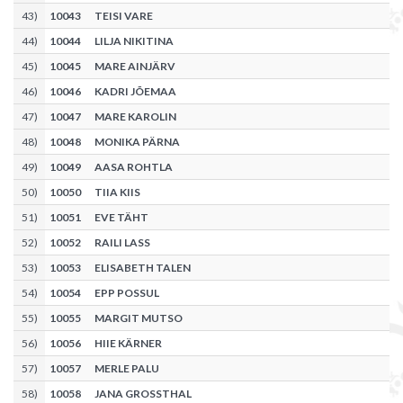
43
)
10043
TEISI VARE
44
)
10044
LILJA NIKITINA
45
)
10045
MARE AINJÄRV
46
)
10046
KADRI JÕEMAA
47
)
10047
MARE KAROLIN
48
)
10048
MONIKA PÄRNA
49
)
10049
AASA ROHTLA
50
)
10050
TIIA KIIS
51
)
10051
EVE TÄHT
52
)
10052
RAILI LASS
53
)
10053
ELISABETH TALEN
54
)
10054
EPP POSSUL
55
)
10055
MARGIT MUTSO
56
)
10056
HIIE KÄRNER
57
)
10057
MERLE PALU
58
)
10058
JANA GROSSTHAL