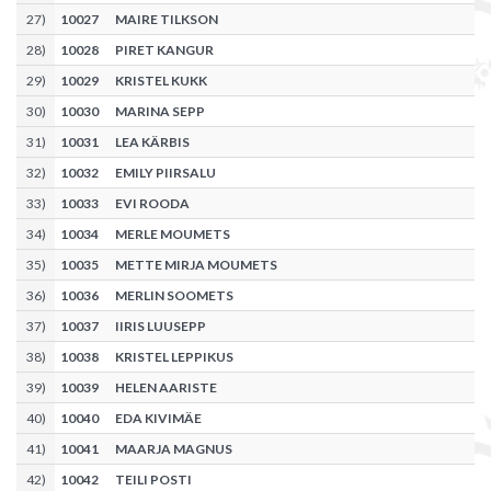
27
)
10027
MAIRE TILKSON
28
)
10028
PIRET KANGUR
29
)
10029
KRISTEL KUKK
30
)
10030
MARINA SEPP
31
)
10031
LEA KÄRBIS
32
)
10032
EMILY PIIRSALU
33
)
10033
EVI ROODA
34
)
10034
MERLE MOUMETS
35
)
10035
METTE MIRJA MOUMETS
36
)
10036
MERLIN SOOMETS
37
)
10037
IIRIS LUUSEPP
38
)
10038
KRISTEL LEPPIKUS
39
)
10039
HELEN AARISTE
40
)
10040
EDA KIVIMÄE
41
)
10041
MAARJA MAGNUS
42
)
10042
TEILI POSTI