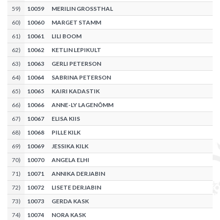
59
)
10059
MERILIN GROSSTHAL
60
)
10060
MARGET STAMM
61
)
10061
LILI BOOM
62
)
10062
KETLIN LEPIKULT
63
)
10063
GERLI PETERSON
64
)
10064
SABRINA PETERSON
65
)
10065
KAIRI KADASTIK
66
)
10066
ANNE-LY LAGENÕMM
67
)
10067
ELISA KIIS
68
)
10068
PILLE KILK
69
)
10069
JESSIKA KILK
70
)
10070
ANGELA ELHI
71
)
10071
ANNIKA DERJABIN
72
)
10072
LISETE DERJABIN
73
)
10073
GERDA KASK
74
)
10074
NORA KASK