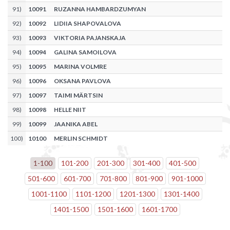
91
)
10091
RUZANNA HAMBARDZUMYAN
92
)
10092
LIDIIA SHAPOVALOVA
93
)
10093
VIKTORIA PAJANSKAJA
94
)
10094
GALINA SAMOILOVA
95
)
10095
MARINA VOLMRE
96
)
10096
OKSANA PAVLOVA
97
)
10097
TAIMI MÄRTSIN
98
)
10098
HELLE NIIT
99
)
10099
JAANIKA ABEL
100
)
10100
MERLIN SCHMIDT
1
-
100
101
-
200
201
-
300
301
-
400
401
-
500
501
-
600
601
-
700
701
-
800
801
-
900
901
-
1000
1001
-
1100
1101
-
1200
1201
-
1300
1301
-
1400
1401
-
1500
1501
-
1600
1601
-
1700