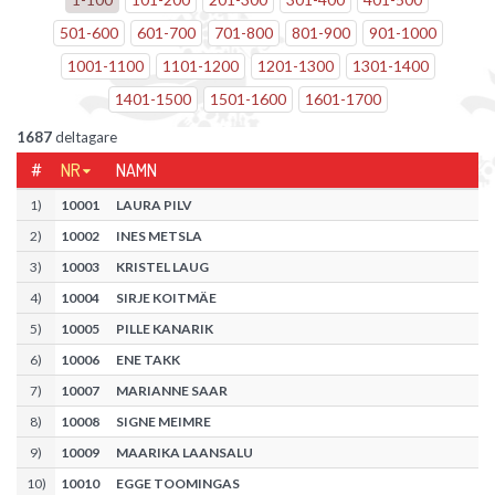
501
-
600
601
-
700
701
-
800
801
-
900
901
-
1000
1001
-
1100
1101
-
1200
1201
-
1300
1301
-
1400
1401
-
1500
1501
-
1600
1601
-
1700
1687
deltagare
#
NR
NAMN
1
)
10001
LAURA PILV
2
)
10002
INES METSLA
3
)
10003
KRISTEL LAUG
4
)
10004
SIRJE KOITMÄE
5
)
10005
PILLE KANARIK
6
)
10006
ENE TAKK
7
)
10007
MARIANNE SAAR
8
)
10008
SIGNE MEIMRE
9
)
10009
MAARIKA LAANSALU
10
)
10010
EGGE TOOMINGAS