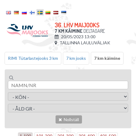
36. LHV MAIJOOKS
7 KM KÄIMINE
DELTAGARE
20/05/2023 13:00
TALLINNA LAULUVÄLJAK
RIMI Tütarlastejooks 3 km
7 km jooks
7 km käimine
Nollställ
1
-
100
101
-
200
201
-
300
301
-
400
401
-
500