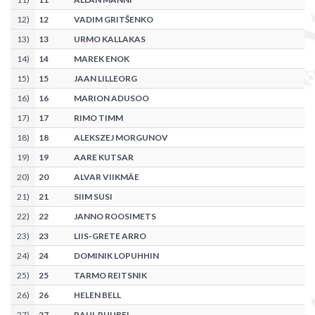
12
)
12
VADIM GRITŠENKO
13
)
13
URMO KALLAKAS
14
)
14
MAREK ENOK
15
)
15
JAAN LILLEORG
16
)
16
MARION ADUSOO
17
)
17
RIMO TIMM
18
)
18
ALEKSZEJ MORGUNOV
19
)
19
AARE KUTSAR
20
)
20
ALVAR VIIKMÄE
21
)
21
SIIM SUSI
22
)
22
JANNO ROOSIMETS
23
)
23
LIIS-GRETE ARRO
24
)
24
DOMINIK LOPUHHIN
25
)
25
TARMO REITSNIK
26
)
26
HELEN BELL
27
)
27
RAUL RUUBEL