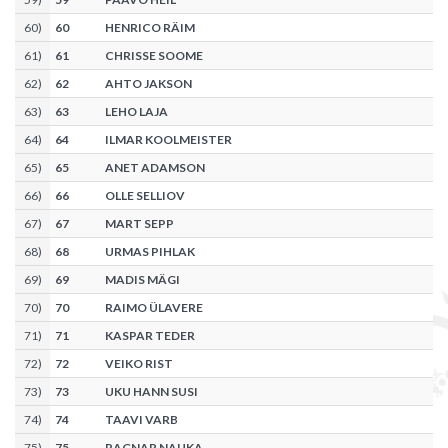
60
)
60
HENRICO RÄIM
61
)
61
CHRISSE SOOME
62
)
62
AHTO JAKSON
63
)
63
LEHO LAJA
64
)
64
ILMAR KOOLMEISTER
65
)
65
ANET ADAMSON
66
)
66
OLLE SELLIOV
67
)
67
MART SEPP
68
)
68
URMAS PIHLAK
69
)
69
MADIS MÄGI
70
)
70
RAIMO ÜLAVERE
71
)
71
KASPAR TEDER
72
)
72
VEIKO RIST
73
)
73
UKU HANN SUSI
74
)
74
TAAVI VARB
75
)
75
RAGNAR NAUKA