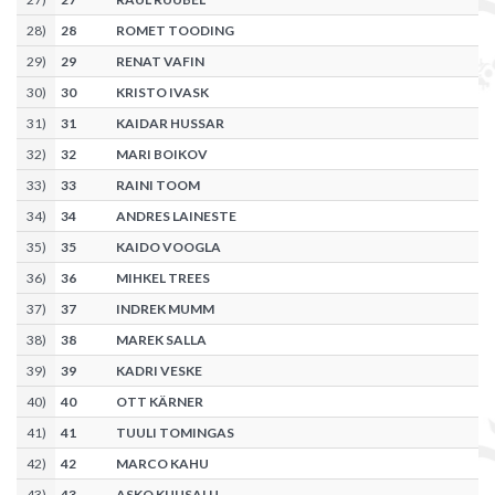
28
)
28
ROMET TOODING
29
)
29
RENAT VAFIN
30
)
30
KRISTO IVASK
31
)
31
KAIDAR HUSSAR
32
)
32
MARI BOIKOV
33
)
33
RAINI TOOM
34
)
34
ANDRES LAINESTE
35
)
35
KAIDO VOOGLA
36
)
36
MIHKEL TREES
37
)
37
INDREK MUMM
38
)
38
MAREK SALLA
39
)
39
KADRI VESKE
40
)
40
OTT KÄRNER
41
)
41
TUULI TOMINGAS
42
)
42
MARCO KAHU
43
)
43
ASKO KUUSALU