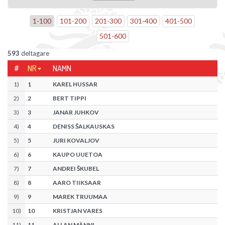
1
-
100
101
-
200
201
-
300
301
-
400
401
-
500
501
-
600
593
deltagare
#
NR
NAMN
1
)
1
KAREL HUSSAR
2
)
2
BERT TIPPI
3
)
3
JANAR JUHKOV
4
)
4
DENISS ŠALKAUSKAS
5
)
5
JURI KOVALJOV
6
)
6
KAUPO UUETOA
7
)
7
ANDREI ŠKUBEL
8
)
8
AARO TIIKSAAR
9
)
9
MAREK TRUUMAA
10
)
10
KRISTJAN VARES
11
)
11
ALLAN MÄNNI