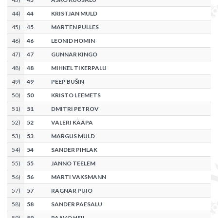
44
)
44
KRISTJAN MULD
45
)
45
MARTEN PULLES
46
)
46
LEONID HOMIN
47
)
47
GUNNAR KINGO
48
)
48
MIHKEL TIKERPALU
49
)
49
PEEP BUŠIN
50
)
50
KRISTO LEEMETS
51
)
51
DMITRI PETROV
52
)
52
VALERI KÄÄPA
53
)
53
MARGUS MULD
54
)
54
SANDER PIHLAK
55
)
55
JANNO TEELEM
56
)
56
MARTI VAKSMANN
57
)
57
RAGNAR PUIO
58
)
58
SANDER PAESALU
59
)
59
PAAVO HEIL