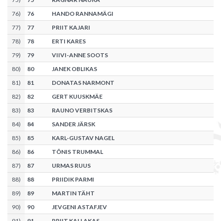
76
)
76
HANDO RANNAMÄGI
77
)
77
PRIIT KAJARI
78
)
78
ERTI KARES
79
)
79
VIIVI-ANNE SOOTS
80
)
80
JANEK OBLIKAS
81
)
81
DONATAS NARMONT
82
)
82
GERT KUUSKMÄE
83
)
83
RAUNO VERBITSKAS
84
)
84
SANDER JÄRSK
85
)
85
KARL-GUSTAV NAGEL
86
)
86
TÕNIS TRUMMAL
87
)
87
URMAS RUUS
88
)
88
PRIIDIK PARMI
89
)
89
MARTIN TÄHT
90
)
90
JEVGENI ASTAFJEV
91
)
91
PRIIT KALLAKAS