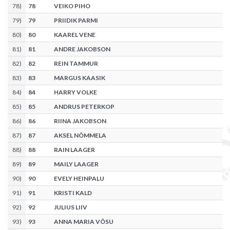
78
)
78
VEIKO PIHO
79
)
79
PRIIDIK PARMI
80
)
80
KAAREL VENE
81
)
81
ANDRE JAKOBSON
82
)
82
REIN TAMMUR
83
)
83
MARGUS KAASIK
84
)
84
HARRY VOLKE
85
)
85
ANDRUS PETERKOP
86
)
86
RIINA JAKOBSON
87
)
87
AKSEL NÕMMELA
88
)
88
RAIN LAAGER
89
)
89
MAILY LAAGER
90
)
90
EVELY HEINPALU
91
)
91
KRISTI KALD
92
)
92
JULIUS LIIV
93
)
93
ANNA MARIA VÕSU