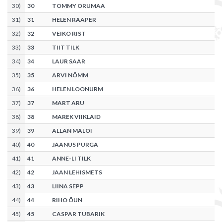
30
)
30
TOMMY ORUMAA
31
)
31
HELEN RAAPER
32
)
32
VEIKO RIST
33
)
33
TIIT TILK
34
)
34
LAUR SAAR
35
)
35
ARVI NÕMM
36
)
36
HELEN LOONURM
37
)
37
MART ARU
38
)
38
MAREK VIIKLAID
39
)
39
ALLAN MALOI
40
)
40
JAANUS PURGA
41
)
41
ANNE-LI TILK
42
)
42
JAAN LEHISMETS
43
)
43
LIINA SEPP
44
)
44
RIHO ÕUN
45
)
45
CASPAR TUBARIK