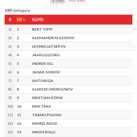
189
deltagare
#
NR
NAMN
1
)
1
BERT TIPPI
2
)
2
ALEKSANDR KULESHOV
3
)
3
LEONID LATSEPOV
4
)
4
JAAN LILLEORG
5
)
5
INDREK OLL
6
)
6
JANAR JUHKOV
7
)
7
AHTI NUGA
8
)
8
ALEKSZEJ MORGUNOV
9
)
9
KRISTJAN ÖÖPIK
10
)
10
ERIK TÄKS
11
)
11
TARMO PILVING
12
)
12
MIHKEL RAUD
13
)
13
MADIS KOLLI