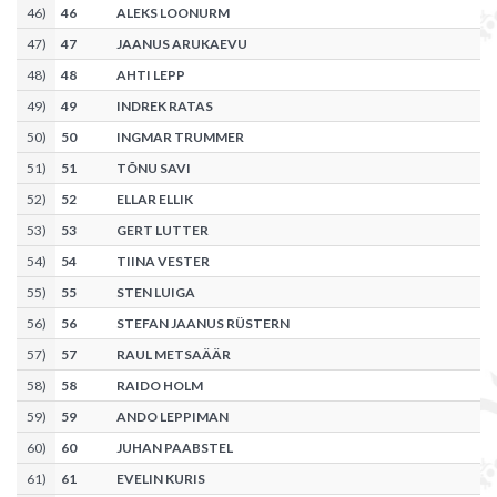
46
)
46
ALEKS LOONURM
47
)
47
JAANUS ARUKAEVU
48
)
48
AHTI LEPP
49
)
49
INDREK RATAS
50
)
50
INGMAR TRUMMER
51
)
51
TÕNU SAVI
52
)
52
ELLAR ELLIK
53
)
53
GERT LUTTER
54
)
54
TIINA VESTER
55
)
55
STEN LUIGA
56
)
56
STEFAN JAANUS RÜSTERN
57
)
57
RAUL METSAÄÄR
58
)
58
RAIDO HOLM
59
)
59
ANDO LEPPIMAN
60
)
60
JUHAN PAABSTEL
61
)
61
EVELIN KURIS