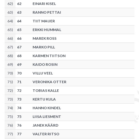
62
)
62
EINARI KISEL
63
)
63
RANNO PETTAI
64
)
64
TIIT MAUER
65
)
65
ERKKI HUMMAL
66
)
66
MAREK ROSS
67
)
67
MARKO PILL
68
)
68
KARMEN TIITSON
69
)
69
KAIDO ROSIN
70
)
70
VILLU VEEL
71
)
71
VERONIKA OTTER
72
)
72
TOBIAS KALLE
73
)
73
KERTU KULA
74
)
74
HANNO KINDEL
75
)
75
LIISA LIESMENT
76
)
76
JANEK KÄÄRD
77
)
77
VALTER RITSO