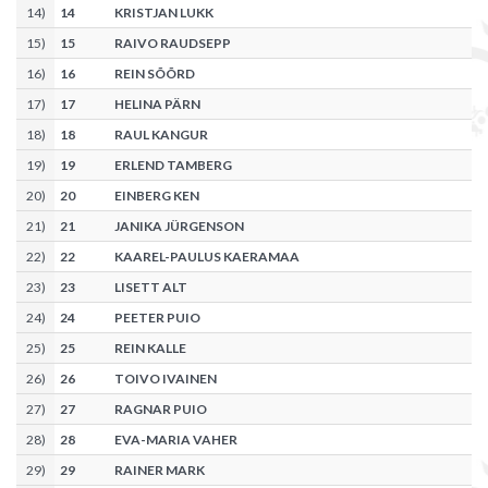
14
)
14
KRISTJAN LUKK
15
)
15
RAIVO RAUDSEPP
16
)
16
REIN SÕÕRD
17
)
17
HELINA PÄRN
18
)
18
RAUL KANGUR
19
)
19
ERLEND TAMBERG
20
)
20
EINBERG KEN
21
)
21
JANIKA JÜRGENSON
22
)
22
KAAREL-PAULUS KAERAMAA
23
)
23
LISETT ALT
24
)
24
PEETER PUIO
25
)
25
REIN KALLE
26
)
26
TOIVO IVAINEN
27
)
27
RAGNAR PUIO
28
)
28
EVA-MARIA VAHER
29
)
29
RAINER MARK