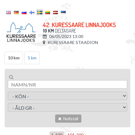
42. KURESSAARE LINNAJOOKS
10 KM
DELTAGARE
06/05/2023 13:00
KURESSAARE STAADION
10 km
5 km
Nollställ
1
-
100
101
-
200