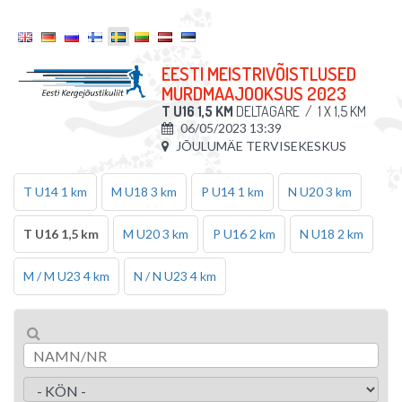
EESTI MEISTRIVÕISTLUSED
MURDMAAJOOKSUS 2023
T U16 1,5 KM
DELTAGARE
/
1 X 1,5 KM
06/05/2023 13:39
JÕULUMÄE TERVISEKESKUS
T U14 1 km
M U18 3 km
P U14 1 km
N U20 3 km
T U16 1,5 km
M U20 3 km
P U16 2 km
N U18 2 km
M / M U23 4 km
N / N U23 4 km