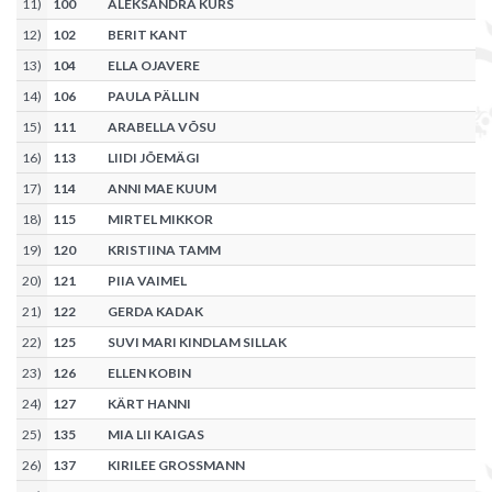
11
)
100
ALEKSANDRA KURS
12
)
102
BERIT KANT
13
)
104
ELLA OJAVERE
14
)
106
PAULA PÄLLIN
15
)
111
ARABELLA VÕSU
16
)
113
LIIDI JÕEMÄGI
17
)
114
ANNI MAE KUUM
18
)
115
MIRTEL MIKKOR
19
)
120
KRISTIINA TAMM
20
)
121
PIIA VAIMEL
21
)
122
GERDA KADAK
22
)
125
SUVI MARI KINDLAM SILLAK
23
)
126
ELLEN KOBIN
24
)
127
KÄRT HANNI
25
)
135
MIA LII KAIGAS
26
)
137
KIRILEE GROSSMANN