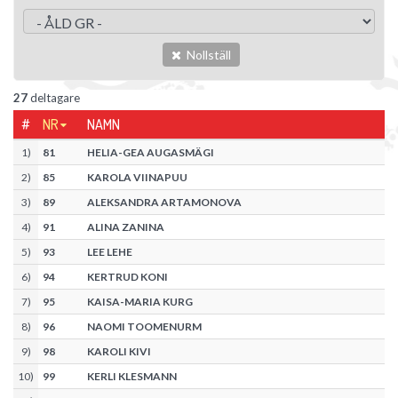
Nollställ
27
deltagare
#
NR
NAMN
1
)
81
HELIA-GEA AUGASMÄGI
2
)
85
KAROLA VIINAPUU
3
)
89
ALEKSANDRA ARTAMONOVA
4
)
91
ALINA ZANINA
5
)
93
LEE LEHE
6
)
94
KERTRUD KONI
7
)
95
KAISA-MARIA KURG
8
)
96
NAOMI TOOMENURM
9
)
98
KAROLI KIVI
10
)
99
KERLI KLESMANN