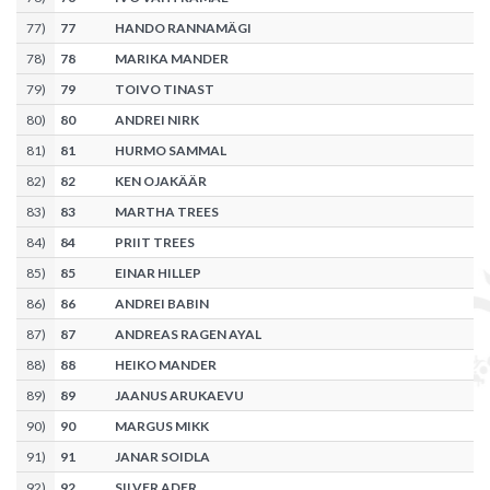
77
)
77
HANDO RANNAMÄGI
78
)
78
MARIKA MANDER
79
)
79
TOIVO TINAST
80
)
80
ANDREI NIRK
81
)
81
HURMO SAMMAL
82
)
82
KEN OJAKÄÄR
83
)
83
MARTHA TREES
84
)
84
PRIIT TREES
85
)
85
EINAR HILLEP
86
)
86
ANDREI BABIN
87
)
87
ANDREAS RAGEN AYAL
88
)
88
HEIKO MANDER
89
)
89
JAANUS ARUKAEVU
90
)
90
MARGUS MIKK
91
)
91
JANAR SOIDLA
92
)
92
SILVER ADER