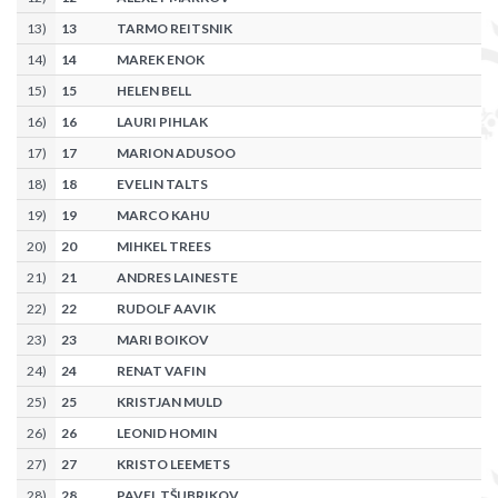
13
)
13
TARMO REITSNIK
14
)
14
MAREK ENOK
15
)
15
HELEN BELL
16
)
16
LAURI PIHLAK
17
)
17
MARION ADUSOO
18
)
18
EVELIN TALTS
19
)
19
MARCO KAHU
20
)
20
MIHKEL TREES
21
)
21
ANDRES LAINESTE
22
)
22
RUDOLF AAVIK
23
)
23
MARI BOIKOV
24
)
24
RENAT VAFIN
25
)
25
KRISTJAN MULD
26
)
26
LEONID HOMIN
27
)
27
KRISTO LEEMETS
28
)
28
PAVEL TŠUBRIKOV