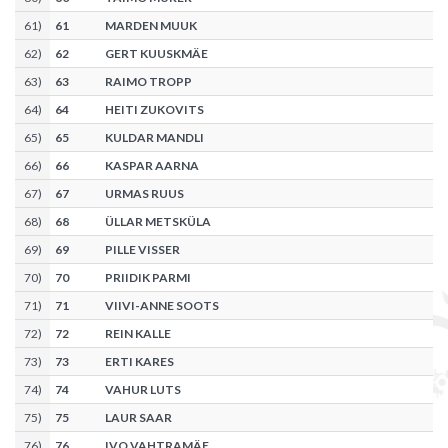
61
)
61
MARDEN MUUK
62
)
62
GERT KUUSKMÄE
63
)
63
RAIMO TROPP
64
)
64
HEITI ZUKOVITS
65
)
65
KULDAR MANDLI
66
)
66
KASPAR AARNA
67
)
67
URMAS RUUS
68
)
68
ÜLLAR METSKÜLA
69
)
69
PILLE VISSER
70
)
70
PRIIDIK PARMI
71
)
71
VIIVI-ANNE SOOTS
72
)
72
REIN KALLE
73
)
73
ERTI KARES
74
)
74
VAHUR LUTS
75
)
75
LAUR SAAR
76
)
76
IVO VAHTRAMÄE