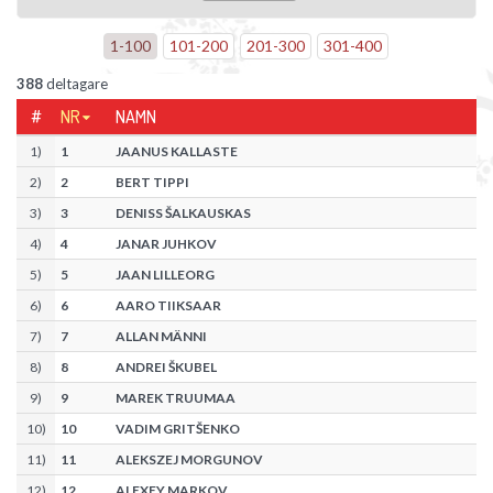
1
-
100
101
-
200
201
-
300
301
-
400
388
deltagare
#
NR
NAMN
1
)
1
JAANUS KALLASTE
2
)
2
BERT TIPPI
3
)
3
DENISS ŠALKAUSKAS
4
)
4
JANAR JUHKOV
5
)
5
JAAN LILLEORG
6
)
6
AARO TIIKSAAR
7
)
7
ALLAN MÄNNI
8
)
8
ANDREI ŠKUBEL
9
)
9
MAREK TRUUMAA
10
)
10
VADIM GRITŠENKO
11
)
11
ALEKSZEJ MORGUNOV
12
)
12
ALEXEY MARKOV