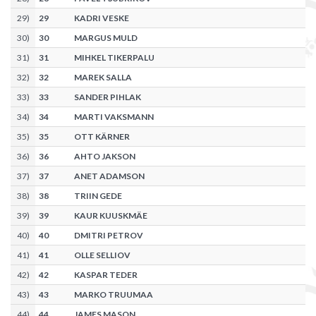
29
)
29
KADRI VESKE
30
)
30
MARGUS MULD
31
)
31
MIHKEL TIKERPALU
32
)
32
MAREK SALLA
33
)
33
SANDER PIHLAK
34
)
34
MARTI VAKSMANN
35
)
35
OTT KÄRNER
36
)
36
AHTO JAKSON
37
)
37
ANET ADAMSON
38
)
38
TRIIN GEDE
39
)
39
KAUR KUUSKMÄE
40
)
40
DMITRI PETROV
41
)
41
OLLE SELLIOV
42
)
42
KASPAR TEDER
43
)
43
MARKO TRUUMAA
44
)
44
JAMES MASON