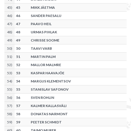
45
)
45
MIKK JÄETMA
46
)
46
SANDER PAESALU
47
)
47
PAAVO HEIL
48
)
48
URMAS PIHLAK
49
)
49
CHRISSE SOOME
50
)
50
TAAVI VARB
51
)
51
MARTIN PALM
52
)
52
MALLOR MALMRE
53
)
53
KASPAR HAAVAJÕE
54
)
54
MARGUS KLEMENTSOV
55
)
55
STANISLAV SAFONOV
56
)
56
SVEN ROHLIN
57
)
57
KALMER KALLASVÄLI
58
)
58
DONATAS NARMONT
59
)
59
PEETER SCHMIDT
60
)
60
TAIMO MURER