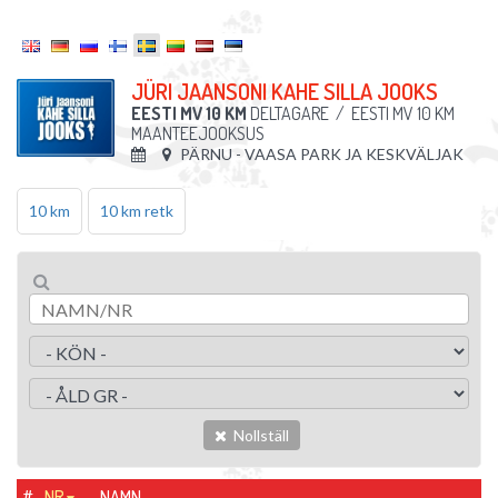
JÜRI JAANSONI KAHE SILLA JOOKS
EESTI MV 10 KM
DELTAGARE
/
EESTI MV 10 KM
MAANTEEJOOKSUS
PÄRNU - VAASA PARK JA KESKVÄLJAK
10 km
10 km retk
Nollställ
#
NR
NAMN