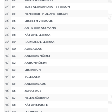
34
)
54
ELISE ALEKSANDRA PETERSON
35
)
55
HENRI BERTHOLD PETERSON
36
)
56
LIISBETH VRIDOLIN
37
)
57
ANTS ERIK ASSMANN
38
)
58
KÄTLIN LILLEMAA
39
)
59
RAIMOND LILLEMAA
40
)
60
ALIIS ALLAS
41
)
61
ANDREAS NÕMM
42
)
62
AARON NÕMM
43
)
63
LIISI KIRCH
44
)
64
EGLE LANK
45
)
65
ANDREAS AUS
46
)
66
JONAS AUS
47
)
67
HELEN JÕERAND
48
)
68
KÄTLIN MAISTE
49
)
69
LOORE PUU