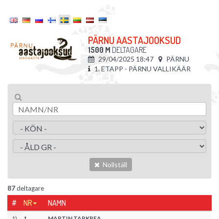
PÄRNU AASTAJOOKSUD
1500 M
DELTAGARE
29/04/2025 18:47
PÄRNU
1. ETAPP - PÄRNU VALLIKÄÄR
Nollställ
87
deltagare
#
NR
NAMN
1
)
1
MARTIN TARKPEA