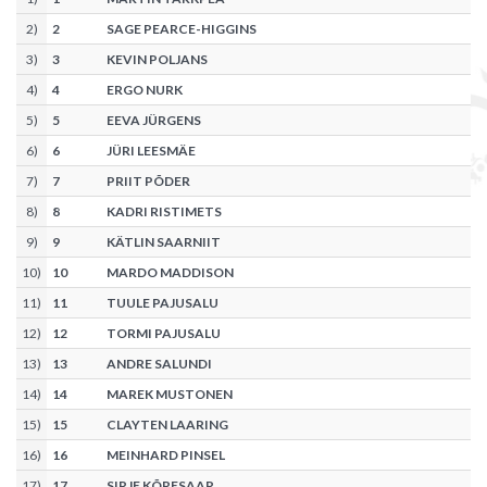
2
)
2
SAGE PEARCE-HIGGINS
3
)
3
KEVIN POLJANS
4
)
4
ERGO NURK
5
)
5
EEVA JÜRGENS
6
)
6
JÜRI LEESMÄE
7
)
7
PRIIT PÕDER
8
)
8
KADRI RISTIMETS
9
)
9
KÄTLIN SAARNIIT
10
)
10
MARDO MADDISON
11
)
11
TUULE PAJUSALU
12
)
12
TORMI PAJUSALU
13
)
13
ANDRE SALUNDI
14
)
14
MAREK MUSTONEN
15
)
15
CLAYTEN LAARING
16
)
16
MEINHARD PINSEL
17
)
17
SIRJE KÕRESAAR