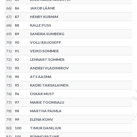
66
)
86
JAKOB LÄÄNE
67
)
87
HENRY KURNIM
68
)
88
KALLE PUSS
69
)
89
SANDRA SUMBERG
70
)
90
VOLLI RAUDSEPP
71
)
91
VEIKO SOMMER
72
)
92
LENNART SOMMER
73
)
93
ANDREI VLADIMIROV
74
)
94
ATS AASMA
75
)
95
KADRI TARSALAINEN
76
)
96
OSKAR MUST
77
)
97
MARIE TOOMSALU
78
)
98
MARTHA PAIMLA
79
)
99
ELENA KOHV
80
)
100
TIMUR DANILJUK
81
)
101
RÜNNO PATUNE