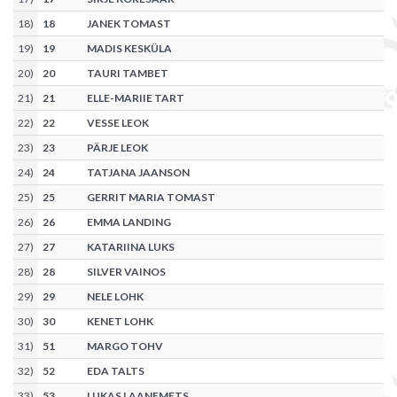
18
)
18
JANEK TOMAST
19
)
19
MADIS KESKÜLA
20
)
20
TAURI TAMBET
21
)
21
ELLE-MARIIE TART
22
)
22
VESSE LEOK
23
)
23
PÄRJE LEOK
24
)
24
TATJANA JAANSON
25
)
25
GERRIT MARIA TOMAST
26
)
26
EMMA LANDING
27
)
27
KATARIINA LUKS
28
)
28
SILVER VAINOS
29
)
29
NELE LOHK
30
)
30
KENET LOHK
31
)
51
MARGO TOHV
32
)
52
EDA TALTS
33
)
53
LUKAS LAANEMETS