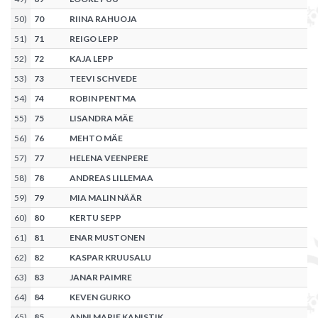
50
)
70
RIINA RAHUOJA
51
)
71
REIGO LEPP
52
)
72
KAJA LEPP
53
)
73
TEEVI SCHVEDE
54
)
74
ROBIN PENTMA
55
)
75
LISANDRA MÄE
56
)
76
MEHTO MÄE
57
)
77
HELENA VEENPERE
58
)
78
ANDREAS LILLEMAA
59
)
79
MIA MALIN NÄÄR
60
)
80
KERTU SEPP
61
)
81
ENAR MUSTONEN
62
)
82
KASPAR KRUUSALU
63
)
83
JANAR PAIMRE
64
)
84
KEVEN GURKO
65
)
85
ANNI MARIE KANISTIK