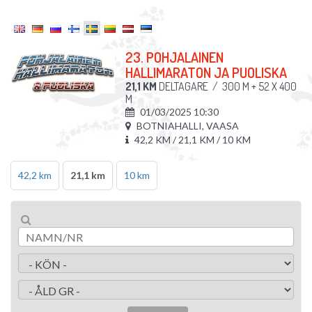
23. POHJALAINEN
HALLIMARATON JA PUOLISKA
21,1 KM
DELTAGARE
/
300 M + 52 X 400
M
01/03/2025 10:30
BOTNIAHALLI, VAASA
42,2 KM / 21,1 KM / 10 KM
42,2 km
21,1 km
10 km