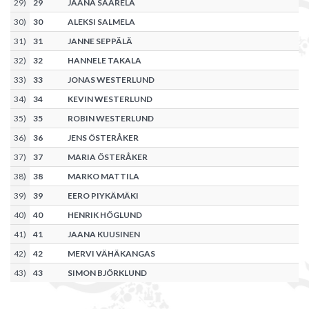
29
)
29
JAANA SAARELA
30
)
30
ALEKSI SALMELA
31
)
31
JANNE SEPPÄLÄ
32
)
32
HANNELE TAKALA
33
)
33
JONAS WESTERLUND
34
)
34
KEVIN WESTERLUND
35
)
35
ROBIN WESTERLUND
36
)
36
JENS ÖSTERÅKER
37
)
37
MARIA ÖSTERÅKER
38
)
38
MARKO MATTILA
39
)
39
EERO PIYKÄMÄKI
40
)
40
HENRIK HÖGLUND
41
)
41
JAANA KUUSINEN
42
)
42
MERVI VÄHÄKANGAS
43
)
43
SIMON BJÖRKLUND