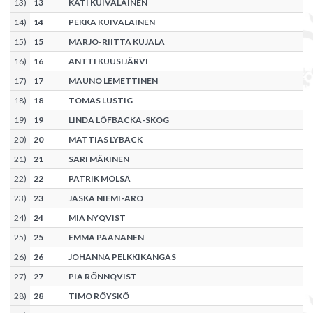
13
)
13
KATI KUIVALAINEN
14
)
14
PEKKA KUIVALAINEN
15
)
15
MARJO-RIITTA KUJALA
16
)
16
ANTTI KUUSIJÄRVI
17
)
17
MAUNO LEMETTINEN
18
)
18
TOMAS LUSTIG
19
)
19
LINDA LÖFBACKA-SKOG
20
)
20
MATTIAS LYBÄCK
21
)
21
SARI MÄKINEN
22
)
22
PATRIK MÖLSÄ
23
)
23
JASKA NIEMI-ARO
24
)
24
MIA NYQVIST
25
)
25
EMMA PAANANEN
26
)
26
JOHANNA PELKKIKANGAS
27
)
27
PIA RÖNNQVIST
28
)
28
TIMO RÖYSKÖ