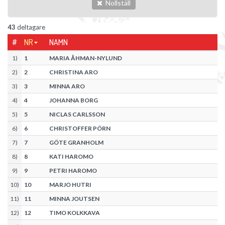
Nollställ
43
deltagare
#
NR
NAMN
1
)
1
MARIA ÅHMAN-NYLUND
2
)
2
CHRISTINA ARO
3
)
3
MINNA ARO
4
)
4
JOHANNA BORG
5
)
5
NICLAS CARLSSON
6
)
6
CHRISTOFFER PÖRN
7
)
7
GÖTE GRANHOLM
8
)
8
KATI HAROMO
9
)
9
PETRI HAROMO
10
)
10
MARJO HUTRI
11
)
11
MINNA JOUTSEN
12
)
12
TIMO KOLKKAVA