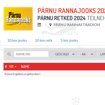
PÄRNU RANNAJOOKS 20
PÄRNU RETKED 2024
TEILNE
PÄRNU RANNASTAADION
10 km jooks
10 km retk
5 km jooks
#
NR.
NAME
Keine Ergebnisse gefunden!