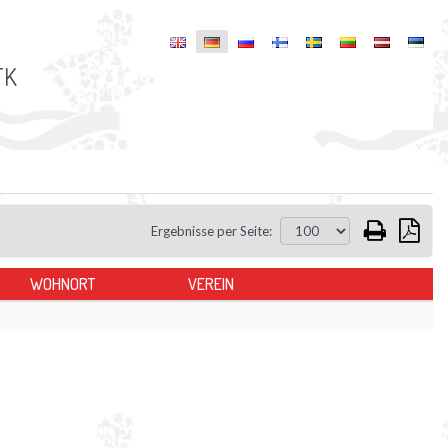
TK
Ergebnisse per Seite:
WOHNORT
VEREIN