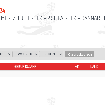
24
HMER
/
LUITERETK + 2 SILLA RETK + RANNARE
Zurücksetzen
GEBURTSJAHR
AK
LAND