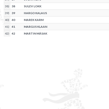
38
)
38
SULEV LOKK
39
)
39
HARGO KALAUS
40
)
40
MAREK KARM
41
)
41
MARGUS KLAAN
42
)
42
MARTIN MÄSAK