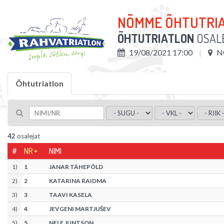
NÕMME ÕHTUTRI
ÕHTUTRIATLON
OSAL
19/08/2021 17:00
N
Õhtutriatlon
42
osalejat
#
NR
NIMI
1
)
1
JANAR TÄHEPÕLD
2
)
2
KATARINA RAIDMA
3
)
3
TAAVI KASELA
4
)
4
JEVGENI MARTJUŠEV
5
)
5
NELE JUNTSON