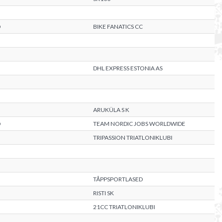
D
BIKE FANATICS CC
DHL EXPRESS ESTONIA AS
ARUKÜLA S K
D
TEAM NORDIC JOBS WORLDWIDE
TRIPASSION TRIATLONIKLUBI
TÅPPSPORTLASED
RISTI SK
21CC TRIATLONIKLUBI