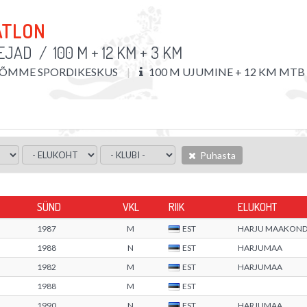
ATLON
EJAD
/
100 M + 12 KM + 3 KM
ÕMME SPORDIKESKUS
100 M UJUMINE + 12 KM MTB
Puhasta
SÜND
VKL
RIIK
ELUKOHT
1987
M
EST
HARJU MAAKON
1988
N
EST
HARJUMAA
1982
M
EST
HARJUMAA
1988
M
EST
1990
N
EST
HARJUMAA