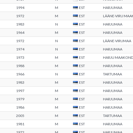
1994
M
EST
HARJUMAA
1972
M
EST
LÄÄNE-VIRU MA
1983
N
EST
HARJUMAA
1964
M
EST
HARJUMAA
1972
N
EST
LÄÄNE-VIRUMAA
1974
N
EST
HARJUMAA
1973
M
EST
HARJU MAAKON
1988
M
EST
HARJUMAA
1966
N
EST
TARTUMAA
1983
M
EST
HARJUMAA
1997
M
EST
HARJUMAA
1979
M
EST
HARJUMAA
1986
M
EST
HARJUMAA
2005
M
EST
TARTUMAA
1981
M
EST
HARJUMAA
1972
M
EST
HARJUMAA