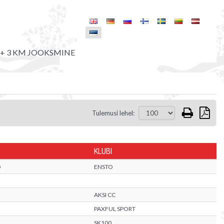
 + 3 KM JOOKSMINE
Tulemusi lehel:
KLUBI
D
ENSTO
AKSI CC
PAXFUL SPORT
SK100