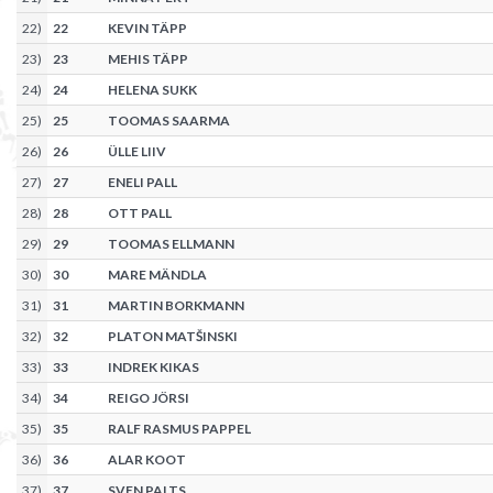
22
)
22
KEVIN TÄPP
23
)
23
MEHIS TÄPP
24
)
24
HELENA SUKK
25
)
25
TOOMAS SAARMA
26
)
26
ÜLLE LIIV
27
)
27
ENELI PALL
28
)
28
OTT PALL
29
)
29
TOOMAS ELLMANN
30
)
30
MARE MÄNDLA
31
)
31
MARTIN BORKMANN
32
)
32
PLATON MATŠINSKI
33
)
33
INDREK KIKAS
34
)
34
REIGO JÖRSI
35
)
35
RALF RASMUS PAPPEL
36
)
36
ALAR KOOT
37
)
37
SVEN PALTS