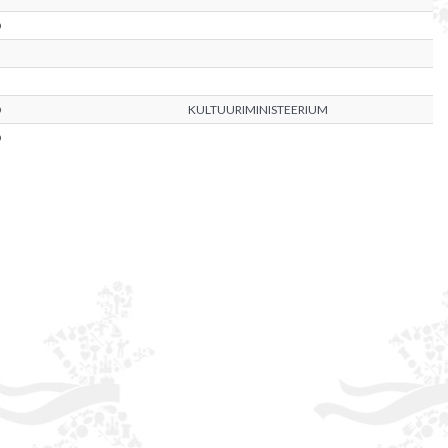
D
D
KULTUURIMINISTEERIUM
D