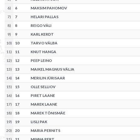
6
)
6
MAKSIM PAHOMOV
7
)
7
HELARI PALLAS
8
)
8
REIGO VÄLI
9
)
9
KARL KERDT
10
)
10
TARVO VÄLBA
11
)
11
KNUT HANGA
12
)
12
PEEP LEINO
13
)
13
MAIKEL MAGNUS VÄLJA
14
)
14
MERILIN JÜRISAAR
15
)
15
OLLE SELLIOV
16
)
16
PIRET LAANE
17
)
17
MAREK LAANE
18
)
18
MAREK TÕNISMÄE
19
)
19
LISLI PAK
20
)
20
MARIA PERNITS
21
)
21
MINNA PERT