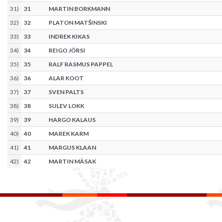
31
)
31
MARTIN BORKMANN
32
)
32
PLATON MATŠINSKI
33
)
33
INDREK KIKAS
34
)
34
REIGO JÖRSI
35
)
35
RALF RASMUS PAPPEL
36
)
36
ALAR KOOT
37
)
37
SVEN PALTS
38
)
38
SULEV LOKK
39
)
39
HARGO KALAUS
40
)
40
MAREK KARM
41
)
41
MARGUS KLAAN
42
)
42
MARTIN MÄSAK