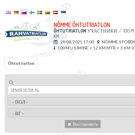
NÕMME ÕHTUTRIATLON
ÕHTUTRIATLON
УЧАСТНИКИ
/
100 M 
KM
19/08/2021 17:00
NÕMME SPORDI
100 M UJUMINE + 12 KM MTB + 3 KM 
Õhtutriatlon
Восстановить