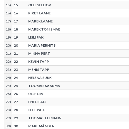
15
)
15
OLLE SELLIOV
16
)
16
PIRET LAANE
17
)
17
MAREK LAANE
18
)
18
MAREK TÕNISMÄE
19
)
19
LISLI PAK
20
)
20
MARIA PERNITS
21
)
21
MINNA PERT
22
)
22
KEVIN TÄPP
23
)
23
MEHIS TÄPP
24
)
24
HELENA SUKK
25
)
25
TOOMAS SAARMA
26
)
26
ÜLLE LIIV
27
)
27
ENELI PALL
28
)
28
OTT PALL
29
)
29
TOOMAS ELLMANN
30
)
30
MARE MÄNDLA