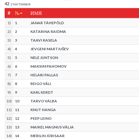
42
участников
#
№
ИМЯ
1
)
1
JANAR TÄHEPÕLD
2
)
2
KATARINA RAIDMA
3
)
3
TAAVI KASELA
4
)
4
JEVGENI MARTJUŠEV
5
)
5
NELE JUNTSON
6
)
6
MAKSIM PAHOMOV
7
)
7
HELARI PALLAS
8
)
8
REIGO VÄLI
9
)
9
KARL KERDT
10
)
10
TARVO VÄLBA
11
)
11
KNUT HANGA
12
)
12
PEEP LEINO
13
)
13
MAIKEL MAGNUS VÄLJA
14
)
14
MERILIN JÜRISAAR