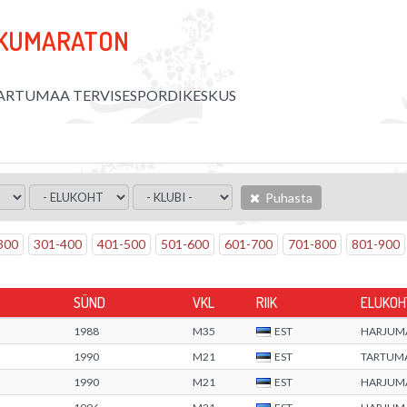
IKUMARATON
ARTUMAA TERVISESPORDIKESKUS
Puhasta
300
301
-
400
401
-
500
501
-
600
601
-
700
701
-
800
801
-
900
SÜND
VKL
RIIK
ELUKOH
1988
M35
EST
HARJUM
1990
M21
EST
TARTUM
1990
M21
EST
HARJUM