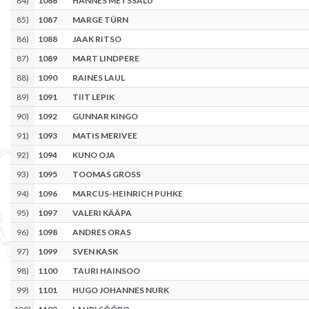
84
)
1086
HANNES METSSALU
85
)
1087
MARGE TÜRN
86
)
1088
JAAK RITSO
87
)
1089
MART LINDPERE
88
)
1090
RAINES LAUL
89
)
1091
TIIT LEPIK
90
)
1092
GUNNAR KINGO
91
)
1093
MATIS MERIVEE
92
)
1094
KUNO OJA
93
)
1095
TOOMAS GROSS
94
)
1096
MARCUS-HEINRICH PUHKE
95
)
1097
VALERI KÄÄPA
96
)
1098
ANDRES ORAS
97
)
1099
SVEN KASK
98
)
1100
TAURI HAINSOO
99
)
1101
HUGO JOHANNES NURK