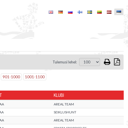
Tulemusi lehel:
901
-
1000
1001
-
1100
T
KLUBI
AA
AREAL TEAM
AA
SEIKLUSHUNT
AA
AREAL TEAM