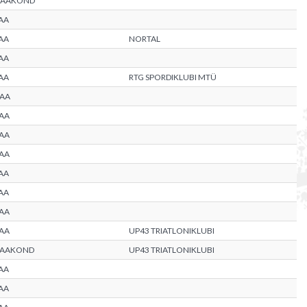
MAAKOND
AA
AA
NORTAL
AA
AA
RTG SPORDIKLUBI MTÜ
AA
AA
AA
AA
AA
AA
AA
AA
UP43 TRIATLONIKLUBI
MAAKOND
UP43 TRIATLONIKLUBI
AA
AA