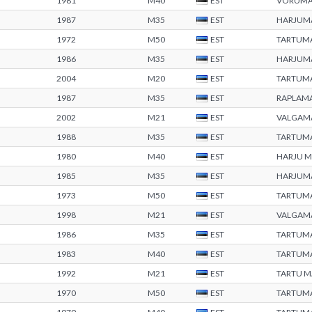
1981
M40
EST
VÕRUM
1987
M35
EST
HARJUM
1972
M50
EST
TARTUM
1986
M35
EST
HARJUM
2004
M20
EST
TARTUM
1987
M35
EST
RAPLAM
2002
M21
EST
VALGAM
1988
M35
EST
TARTUM
1980
M40
EST
HARJU 
1985
M35
EST
HARJUM
1973
M50
EST
TARTUM
1998
M21
EST
VALGAM
1986
M35
EST
TARTUM
1983
M40
EST
TARTUM
1992
M21
EST
TARTU 
1970
M50
EST
TARTUM