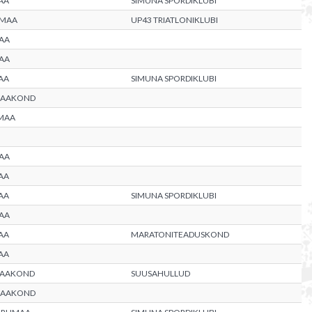
AA
SIMUNA SPORDIKLUBI
UMAA
UP43 TRIATLONIKLUBI
AA
AA
AA
SIMUNA SPORDIKLUBI
MAAKOND
MAA
AA
AA
AA
SIMUNA SPORDIKLUBI
AA
AA
MARATONITEADUSKOND
AA
MAAKOND
SUUSAHULLUD
MAAKOND