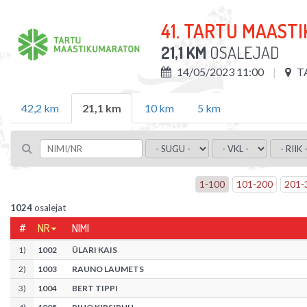
41. TARTU MAAST
21,1 KM
OSALEJAD
14/05/2023 11:00
T
42,2 km
21,1 km
10 km
5 km
1
-
100
101
-
200
201
-
1024
osalejat
#
NR
NIMI
1
)
1002
ÜLARI KAIS
2
)
1003
RAUNO LAUMETS
3
)
1004
BERT TIPPI