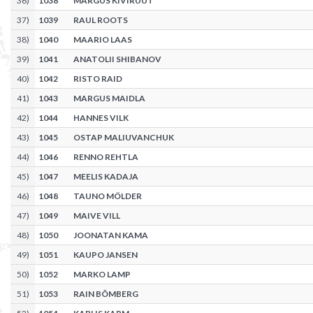
36
)
1038
MARGUS KIVIRÜÜT
37
)
1039
RAUL ROOTS
38
)
1040
MAARIO LAAS
39
)
1041
ANATOLII SHIBANOV
40
)
1042
RISTO RAID
41
)
1043
MARGUS MAIDLA
42
)
1044
HANNES VILK
43
)
1045
OSTAP MALIUVANCHUK
44
)
1046
RENNO REHTLA
45
)
1047
MEELIS KADAJA
46
)
1048
TAUNO MÖLDER
47
)
1049
MAIVE VILL
48
)
1050
JOONATAN KAMA
49
)
1051
KAUPO JANSEN
50
)
1052
MARKO LAMP
51
)
1053
RAIN BÕMBERG