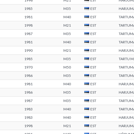
1996
M21
EST
HARJUM
1985
M35
EST
HARJUM
1981
M40
EST
TARTUM
1998
M21
EST
TARTUM
1987
M35
EST
TARTUM
1981
M40
EST
TARTUM
1990
M21
EST
HARJUM
1985
M35
EST
TARTU 
1970
M50
EST
TARTUM
1986
M35
EST
TARTUM
1981
M40
EST
HARJUM
1986
M35
EST
HARJUM
1987
M35
EST
TARTUM
1983
M40
EST
TARTUM
1983
M40
EST
HARJUM
1998
M21
EST
HARJUM