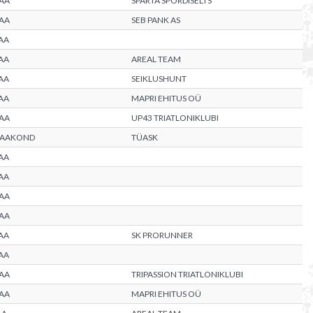
AA
SPARTA SPORDISELTS
AA
SEB PANK AS
AA
AA
AREAL TEAM
AA
SEIKLUSHUNT
AA
MAPRI EHITUS OÜ
AA
UP43 TRIATLONIKLUBI
MAAKOND
TÜASK
AA
AA
AA
AA
AA
SK PRORUNNER
AA
AA
TRIPASSION TRIATLONIKLUBI
AA
MAPRI EHITUS OÜ