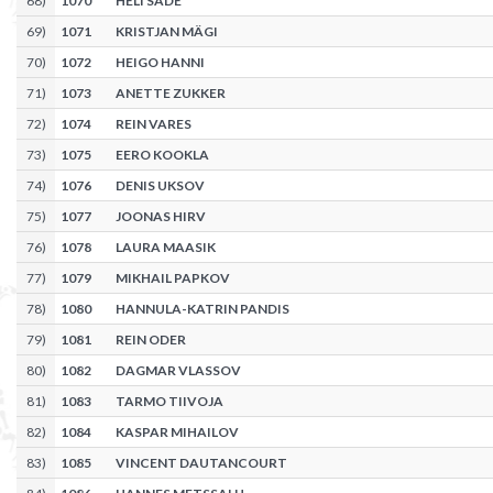
68
)
1070
HELI SÄDE
69
)
1071
KRISTJAN MÄGI
70
)
1072
HEIGO HANNI
71
)
1073
ANETTE ZUKKER
72
)
1074
REIN VARES
73
)
1075
EERO KOOKLA
74
)
1076
DENIS UKSOV
75
)
1077
JOONAS HIRV
76
)
1078
LAURA MAASIK
77
)
1079
MIKHAIL PAPKOV
78
)
1080
HANNULA-KATRIN PANDIS
79
)
1081
REIN ODER
80
)
1082
DAGMAR VLASSOV
81
)
1083
TARMO TIIVOJA
82
)
1084
KASPAR MIHAILOV
83
)
1085
VINCENT DAUTANCOURT