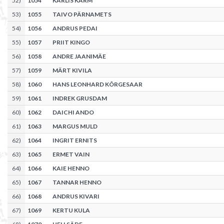
52
)
1054
KARLIS KARM
53
)
1055
TAIVO PÄRNAMETS
54
)
1056
ANDRUS PEDAI
55
)
1057
PRIIT KINGO
56
)
1058
ANDRE JAANIMÄE
57
)
1059
MÄRT KIVILA
58
)
1060
HANS LEONHARD KÕRGESAAR
59
)
1061
INDREK GRUSDAM
60
)
1062
DAICHI ANDO
61
)
1063
MARGUS MULD
62
)
1064
INGRIT ERNITS
63
)
1065
ERMET VAIN
64
)
1066
KAIE HENNO
65
)
1067
TANNAR HENNO
66
)
1068
ANDRUS KIVARI
67
)
1069
KERTU KULA