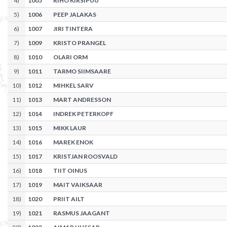
4
)
1005
RIHO KIRSIPUU
5
)
1006
PEEP JALAKAS
6
)
1007
JIRI TINTERA
7
)
1009
KRISTO PRANGEL
8
)
1010
OLARI ORM
9
)
1011
TARMO SIIMSAARE
10
)
1012
MIHKEL SARV
11
)
1013
MART ANDRESSON
12
)
1014
INDREK PETERKOPF
13
)
1015
MIKK LAUR
14
)
1016
MAREK ENOK
15
)
1017
KRISTJAN ROOSVALD
16
)
1018
TIIT OINUS
17
)
1019
MAIT VAIKSAAR
18
)
1020
PRIIT AILT
19
)
1021
RASMUS JAAGANT