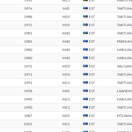
1993
M21
EST
HARJU 
1976
N45
EST
TARTUM
1988
M35
EST
TARTUM
1972
M50
EST
TARTUM
1981
M40
EST
TARTUM
1983
M40
EST
PÄRNUM
1980
M40
EST
HARJUM
1980
M40
EST
HARJUM
1972
M50
EST
VALGAM
1971
M50
EST
TARTUM
1991
M21
EST
TARTUM
1958
M65
EST
LÄÄNEM
1990
M21
EST
HARJUM
1990
M21
EST
TARTU 
1987
M35
EST
PÕLVAM
2001
M21
EST
TARTUM