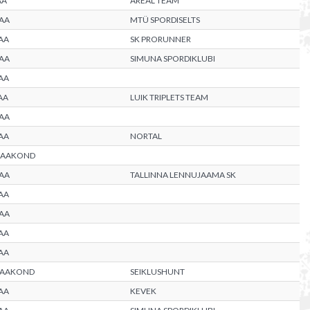
AA
AREAL TEAM
AA
MTÜ SPORDISELTS
AA
SK PRORUNNER
AA
SIMUNA SPORDIKLUBI
AA
AA
LUIK TRIPLETS TEAM
AA
AA
NORTAL
MAAKOND
AA
TALLINNA LENNUJAAMA SK
AA
AA
AA
AA
MAAKOND
SEIKLUSHUNT
AA
KEVEK