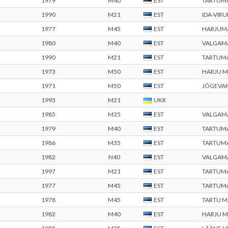
1979
M40
EST
TARTUM
1990
M21
EST
IDA-VIR
1977
M45
EST
HARJUM
1980
M40
EST
VALGAM
1990
M21
EST
TARTUM
1973
M50
EST
HARJU 
1971
M50
EST
JÕGEVA
1993
M21
UKR
1985
M35
EST
VALGAM
1979
M40
EST
TARTUM
1986
M35
EST
TARTUM
1982
N40
EST
VALGAM
1997
M21
EST
TARTUM
1977
M45
EST
TARTUM
1978
M45
EST
TARTU 
1982
M40
EST
HARJU 