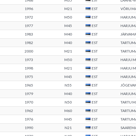
1988
M35
EST
LÄÄNE-
1996
M21
EST
VÕRU M
1972
M50
EST
HARJUM
1977
M45
EST
HARJUM
1983
M40
EST
JÄRVAM
1982
M40
EST
TARTUM
2000
M21
EST
TARTUM
1973
M50
EST
HARJU 
1998
M21
EST
HARJU 
1975
M45
EST
HARJUM
1965
N55
EST
JÕGEVA
1979
M40
EST
HARJUM
1970
N50
EST
TARTU 
1962
M60
EST
TARTUM
1976
M45
EST
TARTUM
1990
N21
EST
SAAREM