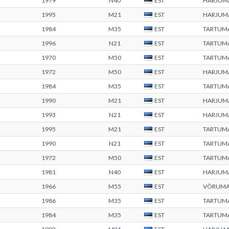
1979
N40
EST
HARJUM
1995
M21
EST
HARJUM
1984
M35
EST
TARTUM
1996
N21
EST
TARTUM
1970
M50
EST
TARTUM
1972
M50
EST
HARJUM
1984
M35
EST
TARTUM
1990
M21
EST
HARJUM
1993
N21
EST
HARJUM
1995
M21
EST
TARTUM
1990
N21
EST
TARTUM
1972
M50
EST
TARTUM
1981
N40
EST
HARJUM
1966
M55
EST
VÕRUM
1986
M35
EST
TARTUM
1984
M35
EST
TARTUM