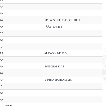
AA
AA
AA
AA
TRIPASSION TRIATLONIKLUBI
AA
PÄÄSTEAMET
AA
AA
AA
AA
#HEADINIMESED
AA
AA
SWEDBANK AS
AA
AA
SPARTA SPORDISELTS
AA
AA
AA