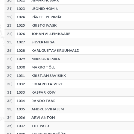
20
)
1022
AIMAR HUSSAR
21
)
1023
LEONID HOMIN
22
)
1024
PÄRTEL PIIRIMÄE
23
)
1025
KRISTO IVASK
24
)
1026
JOHAN VILLEM KAARE
25
)
1027
SILVER NUGA
26
)
1028
KARL GUSTAV KRÜÜNVALD
27
)
1029
MIKK ORASMAA
28
)
1030
MARKO TÕLL
29
)
1031
KRISTJAN SAVISIKK
30
)
1032
EDUARD TAIVERE
31
)
1033
KASPAR KÕIV
32
)
1034
RANDO TÄÄR
33
)
1035
ANDRUS VIHALEM
34
)
1036
ARVI ANTON
35
)
1037
TIIT PALU