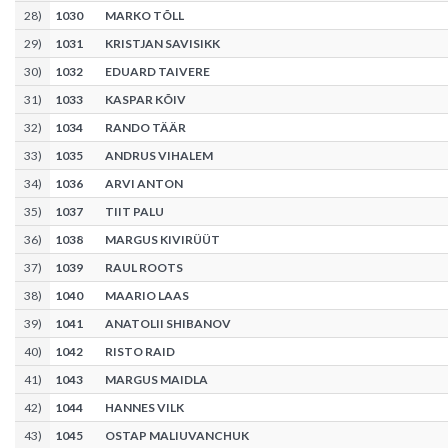
28
)
1030
MARKO TÕLL
29
)
1031
KRISTJAN SAVISIKK
30
)
1032
EDUARD TAIVERE
31
)
1033
KASPAR KÕIV
32
)
1034
RANDO TÄÄR
33
)
1035
ANDRUS VIHALEM
34
)
1036
ARVI ANTON
35
)
1037
TIIT PALU
36
)
1038
MARGUS KIVIRÜÜT
37
)
1039
RAUL ROOTS
38
)
1040
MAARIO LAAS
39
)
1041
ANATOLII SHIBANOV
40
)
1042
RISTO RAID
41
)
1043
MARGUS MAIDLA
42
)
1044
HANNES VILK
43
)
1045
OSTAP MALIUVANCHUK