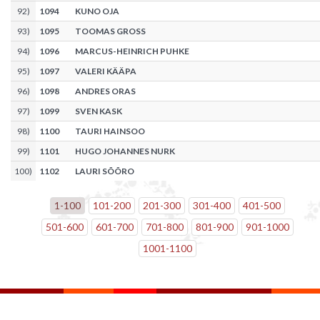
92
)
1094
KUNO OJA
93
)
1095
TOOMAS GROSS
94
)
1096
MARCUS-HEINRICH PUHKE
95
)
1097
VALERI KÄÄPA
96
)
1098
ANDRES ORAS
97
)
1099
SVEN KASK
98
)
1100
TAURI HAINSOO
99
)
1101
HUGO JOHANNES NURK
100
)
1102
LAURI SÕÕRO
1
-
100
101
-
200
201
-
300
301
-
400
401
-
500
501
-
600
601
-
700
701
-
800
801
-
900
901
-
1000
1001
-
1100