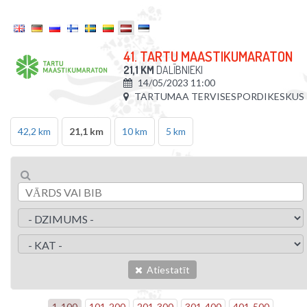
41. TARTU MAASTIKUMARATON
21,1 KM
DALĪBNIEKI
14/05/2023 11:00
TARTUMAA TERVISESPORDIKESKUS
42,2 km
21,1 km
10 km
5 km
Atiestatīt
1
-
100
101
-
200
201
-
300
301
-
400
401
-
500