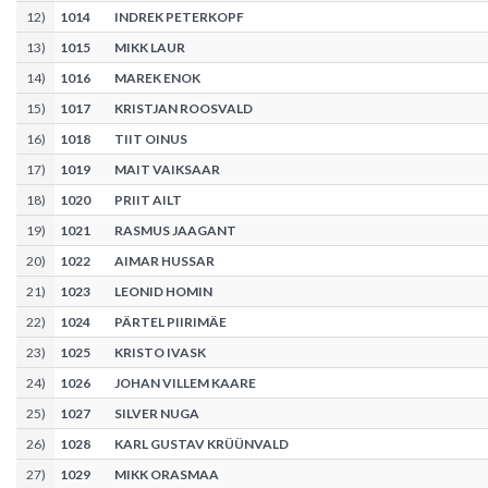
12
)
1014
INDREK PETERKOPF
13
)
1015
MIKK LAUR
14
)
1016
MAREK ENOK
15
)
1017
KRISTJAN ROOSVALD
16
)
1018
TIIT OINUS
17
)
1019
MAIT VAIKSAAR
18
)
1020
PRIIT AILT
19
)
1021
RASMUS JAAGANT
20
)
1022
AIMAR HUSSAR
21
)
1023
LEONID HOMIN
22
)
1024
PÄRTEL PIIRIMÄE
23
)
1025
KRISTO IVASK
24
)
1026
JOHAN VILLEM KAARE
25
)
1027
SILVER NUGA
26
)
1028
KARL GUSTAV KRÜÜNVALD
27
)
1029
MIKK ORASMAA