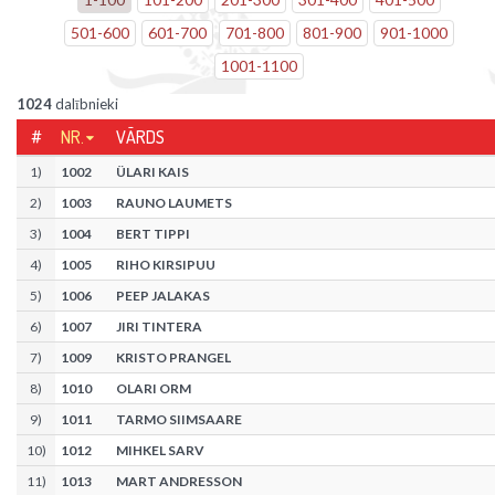
501
-
600
601
-
700
701
-
800
801
-
900
901
-
1000
1001
-
1100
1024
dalībnieki
#
NR.
VĀRDS
1
)
1002
ÜLARI KAIS
2
)
1003
RAUNO LAUMETS
3
)
1004
BERT TIPPI
4
)
1005
RIHO KIRSIPUU
5
)
1006
PEEP JALAKAS
6
)
1007
JIRI TINTERA
7
)
1009
KRISTO PRANGEL
8
)
1010
OLARI ORM
9
)
1011
TARMO SIIMSAARE
10
)
1012
MIHKEL SARV
11
)
1013
MART ANDRESSON