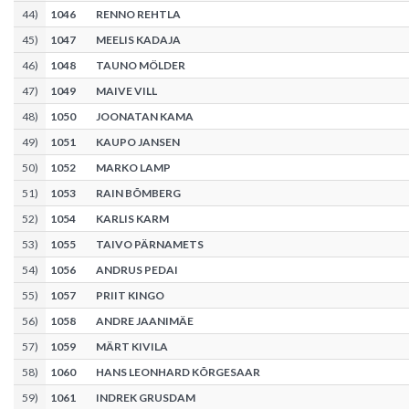
44
)
1046
RENNO REHTLA
45
)
1047
MEELIS KADAJA
46
)
1048
TAUNO MÖLDER
47
)
1049
MAIVE VILL
48
)
1050
JOONATAN KAMA
49
)
1051
KAUPO JANSEN
50
)
1052
MARKO LAMP
51
)
1053
RAIN BÕMBERG
52
)
1054
KARLIS KARM
53
)
1055
TAIVO PÄRNAMETS
54
)
1056
ANDRUS PEDAI
55
)
1057
PRIIT KINGO
56
)
1058
ANDRE JAANIMÄE
57
)
1059
MÄRT KIVILA
58
)
1060
HANS LEONHARD KÕRGESAAR
59
)
1061
INDREK GRUSDAM