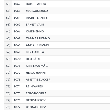
60
)
1062
DAICHI ANDO
61
)
1063
MARGUS MULD
62
)
1064
INGRIT ERNITS
63
)
1065
ERMET VAIN
64
)
1066
KAIE HENNO
65
)
1067
TANNAR HENNO
66
)
1068
ANDRUS KIVARI
67
)
1069
KERTU KULA
68
)
1070
HELI SÄDE
69
)
1071
KRISTJAN MÄGI
70
)
1072
HEIGO HANNI
71
)
1073
ANETTE ZUKKER
72
)
1074
REIN VARES
73
)
1075
EERO KOOKLA
74
)
1076
DENIS UKSOV
75
)
1077
JOONAS HIRV