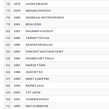
76
)
1078
LAURA MAASIK
77
)
1079
MIKHAIL PAPKOV
78
)
1080
HANNULA-KATRIN PANDIS
79
)
1081
REIN ODER
80
)
1082
DAGMAR VLASSOV
81
)
1083
TARMO TIIVOJA
82
)
1084
KASPAR MIHAILOV
83
)
1085
VINCENT DAUTANCOURT
84
)
1086
HANNES METSSALU
85
)
1087
MARGE TÜRN
86
)
1088
JAAK RITSO
87
)
1089
MART LINDPERE
88
)
1090
RAINES LAUL
89
)
1091
TIIT LEPIK
90
)
1092
GUNNAR KINGO
91
)
1093
MATIS MERIVEE