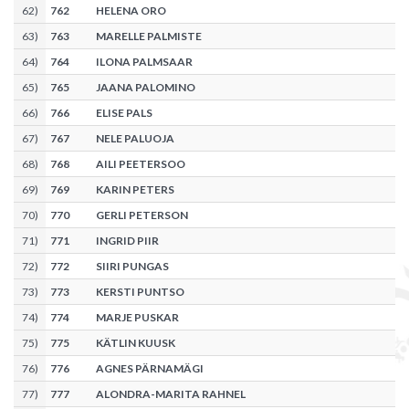
62
)
762
HELENA ORO
63
)
763
MARELLE PALMISTE
64
)
764
ILONA PALMSAAR
65
)
765
JAANA PALOMINO
66
)
766
ELISE PALS
67
)
767
NELE PALUOJA
68
)
768
AILI PEETERSOO
69
)
769
KARIN PETERS
70
)
770
GERLI PETERSON
71
)
771
INGRID PIIR
72
)
772
SIIRI PUNGAS
73
)
773
KERSTI PUNTSO
74
)
774
MARJE PUSKAR
75
)
775
KÄTLIN KUUSK
76
)
776
AGNES PÄRNAMÄGI
77
)
777
ALONDRA-MARITA RAHNEL