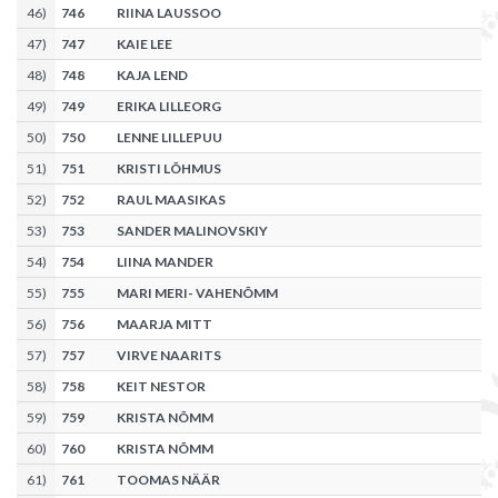
46
)
746
RIINA LAUSSOO
47
)
747
KAIE LEE
48
)
748
KAJA LEND
49
)
749
ERIKA LILLEORG
50
)
750
LENNE LILLEPUU
51
)
751
KRISTI LÕHMUS
52
)
752
RAUL MAASIKAS
53
)
753
SANDER MALINOVSKIY
54
)
754
LIINA MANDER
55
)
755
MARI MERI- VAHENÕMM
56
)
756
MAARJA MITT
57
)
757
VIRVE NAARITS
58
)
758
KEIT NESTOR
59
)
759
KRISTA NÕMM
60
)
760
KRISTA NÕMM
61
)
761
TOOMAS NÄÄR