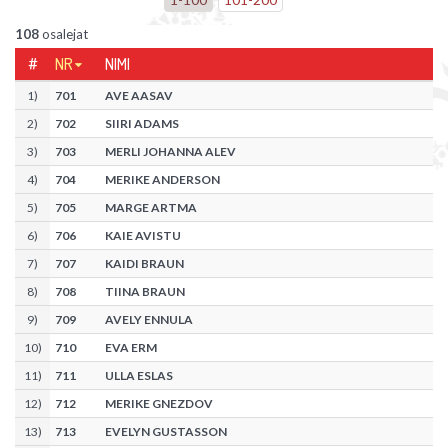
108
osalejat
#
NR
NIMI
1
)
701
AVE AASAV
2
)
702
SIIRI ADAMS
3
)
703
MERLI JOHANNA ALEV
4
)
704
MERIKE ANDERSON
5
)
705
MARGE ARTMA
6
)
706
KAIE AVISTU
7
)
707
KAIDI BRAUN
8
)
708
TIINA BRAUN
9
)
709
AVELY ENNULA
10
)
710
EVA ERM
11
)
711
ULLA ESLAS
12
)
712
MERIKE GNEZDOV
13
)
713
EVELYN GUSTASSON