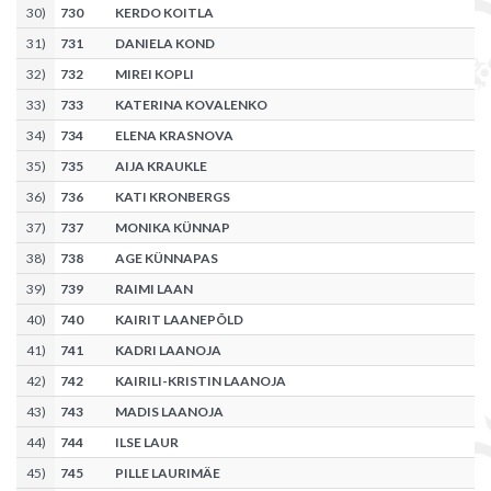
30
)
730
KERDO KOITLA
31
)
731
DANIELA KOND
32
)
732
MIREI KOPLI
33
)
733
KATERINA KOVALENKO
34
)
734
ELENA KRASNOVA
35
)
735
AIJA KRAUKLE
36
)
736
KATI KRONBERGS
37
)
737
MONIKA KÜNNAP
38
)
738
AGE KÜNNAPAS
39
)
739
RAIMI LAAN
40
)
740
KAIRIT LAANEPÕLD
41
)
741
KADRI LAANOJA
42
)
742
KAIRILI-KRISTIN LAANOJA
43
)
743
MADIS LAANOJA
44
)
744
ILSE LAUR
45
)
745
PILLE LAURIMÄE