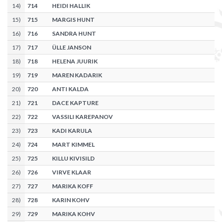
14
)
714
HEIDI HALLIK
15
)
715
MARGIS HUNT
16
)
716
SANDRA HUNT
17
)
717
ÜLLE JANSON
18
)
718
HELENA JUURIK
19
)
719
MAREN KADARIK
20
)
720
ANTI KALDA
21
)
721
DACE KAPTURE
22
)
722
VASSILI KAREPANOV
23
)
723
KADI KARULA
24
)
724
MART KIMMEL
25
)
725
KILLU KIVISILD
26
)
726
VIRVE KLAAR
27
)
727
MARIKA KOFF
28
)
728
KARIN KOHV
29
)
729
MARIKA KOHV