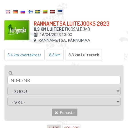
RANNAMETSA LUITEJOOKS 2023
8,3 KM LUITERETK
OSALEJAD
16/04/2023 13:00
RANNAMETSA, PÄRNUMAA
5,4 km koertekross
8,3 km
8,3 km Luiteretk
Puhasta
1
-
100
101
-
200