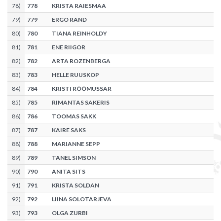
78
)
778
KRISTA RAIESMAA
79
)
779
ERGO RAND
80
)
780
TIANA REINHOLDY
81
)
781
ENE RIIGOR
82
)
782
ARTA ROZENBERGA
83
)
783
HELLE RUUSKOP
84
)
784
KRISTI RÕÕMUSSAR
85
)
785
RIMANTAS SAKERIS
86
)
786
TOOMAS SAKK
87
)
787
KAIRE SAKS
88
)
788
MARIANNE SEPP
89
)
789
TANEL SIMSON
90
)
790
ANITA SITS
91
)
791
KRISTA SOLDAN
92
)
792
LIINA SOLOTARJEVA
93
)
793
OLGA ZURBI