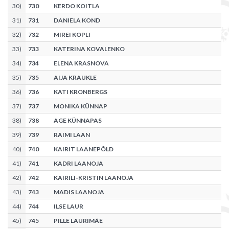
30
)
730
KERDO KOITLA
31
)
731
DANIELA KOND
32
)
732
MIREI KOPLI
33
)
733
KATERINA KOVALENKO
34
)
734
ELENA KRASNOVA
35
)
735
AIJA KRAUKLE
36
)
736
KATI KRONBERGS
37
)
737
MONIKA KÜNNAP
38
)
738
AGE KÜNNAPAS
39
)
739
RAIMI LAAN
40
)
740
KAIRIT LAANEPÕLD
41
)
741
KADRI LAANOJA
42
)
742
KAIRILI-KRISTIN LAANOJA
43
)
743
MADIS LAANOJA
44
)
744
ILSE LAUR
45
)
745
PILLE LAURIMÄE