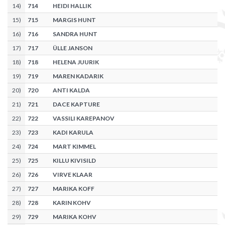
14
)
714
HEIDI HALLIK
15
)
715
MARGIS HUNT
16
)
716
SANDRA HUNT
17
)
717
ÜLLE JANSON
18
)
718
HELENA JUURIK
19
)
719
MAREN KADARIK
20
)
720
ANTI KALDA
21
)
721
DACE KAPTURE
22
)
722
VASSILI KAREPANOV
23
)
723
KADI KARULA
24
)
724
MART KIMMEL
25
)
725
KILLU KIVISILD
26
)
726
VIRVE KLAAR
27
)
727
MARIKA KOFF
28
)
728
KARIN KOHV
29
)
729
MARIKA KOHV