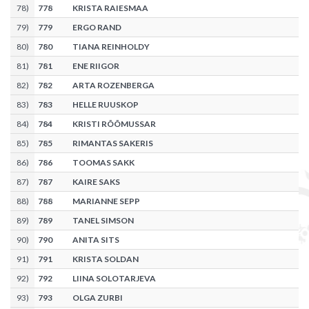
78
)
778
KRISTA RAIESMAA
79
)
779
ERGO RAND
80
)
780
TIANA REINHOLDY
81
)
781
ENE RIIGOR
82
)
782
ARTA ROZENBERGA
83
)
783
HELLE RUUSKOP
84
)
784
KRISTI RÕÕMUSSAR
85
)
785
RIMANTAS SAKERIS
86
)
786
TOOMAS SAKK
87
)
787
KAIRE SAKS
88
)
788
MARIANNE SEPP
89
)
789
TANEL SIMSON
90
)
790
ANITA SITS
91
)
791
KRISTA SOLDAN
92
)
792
LIINA SOLOTARJEVA
93
)
793
OLGA ZURBI