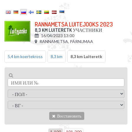
RANNAMETSA LUITEJOOKS 2023
8,3 KM LUITERETK
УЧАСТНИКИ
16/04/2023 13:00
RANNAMETSA, PÄRNUMAA
5,4 km koertekross
8,3 km
8,3 km Luiteretk
Восстановить
1
-
100
101
-
200