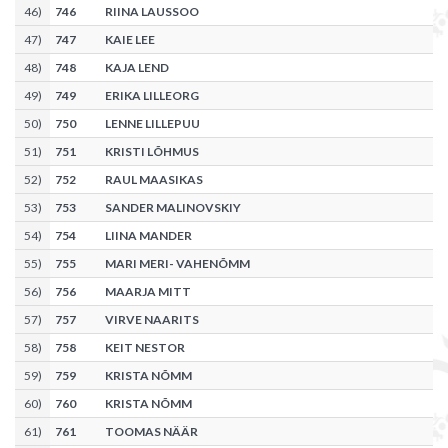
46
)
746
RIINA LAUSSOO
47
)
747
KAIE LEE
48
)
748
KAJA LEND
49
)
749
ERIKA LILLEORG
50
)
750
LENNE LILLEPUU
51
)
751
KRISTI LÕHMUS
52
)
752
RAUL MAASIKAS
53
)
753
SANDER MALINOVSKIY
54
)
754
LIINA MANDER
55
)
755
MARI MERI- VAHENÕMM
56
)
756
MAARJA MITT
57
)
757
VIRVE NAARITS
58
)
758
KEIT NESTOR
59
)
759
KRISTA NÕMM
60
)
760
KRISTA NÕMM
61
)
761
TOOMAS NÄÄR