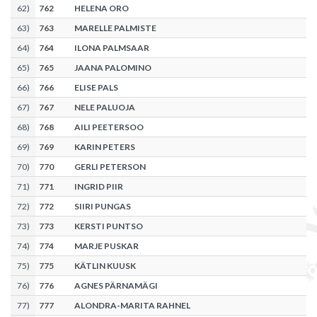
62
)
762
HELENA ORO
63
)
763
MARELLE PALMISTE
64
)
764
ILONA PALMSAAR
65
)
765
JAANA PALOMINO
66
)
766
ELISE PALS
67
)
767
NELE PALUOJA
68
)
768
AILI PEETERSOO
69
)
769
KARIN PETERS
70
)
770
GERLI PETERSON
71
)
771
INGRID PIIR
72
)
772
SIIRI PUNGAS
73
)
773
KERSTI PUNTSO
74
)
774
MARJE PUSKAR
75
)
775
KÄTLIN KUUSK
76
)
776
AGNES PÄRNAMÄGI
77
)
777
ALONDRA-MARITA RAHNEL