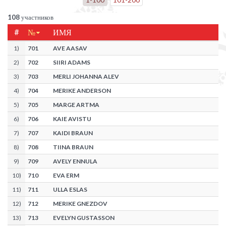
108
участников
#
№
ИМЯ
1
)
701
AVE AASAV
2
)
702
SIIRI ADAMS
3
)
703
MERLI JOHANNA ALEV
4
)
704
MERIKE ANDERSON
5
)
705
MARGE ARTMA
6
)
706
KAIE AVISTU
7
)
707
KAIDI BRAUN
8
)
708
TIINA BRAUN
9
)
709
AVELY ENNULA
10
)
710
EVA ERM
11
)
711
ULLA ESLAS
12
)
712
MERIKE GNEZDOV
13
)
713
EVELYN GUSTASSON