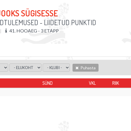
JOOKS SÜGISESSE
DTULEMUSED - LIIDETUD PUNKTID
41. HOOAEG - 3 ETAPP
Puhasta
SÜND
VKL
RIIK