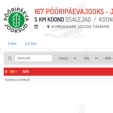
167. PÖÖRIPÄEVAJOOKS - 
5 KM KOOND
OSALEJAD
/
KOON
KURESSAARE, LOODE TAMMIK
5 km
2,5 km
#
NR
NIMI
Tulemusi ei leitud!