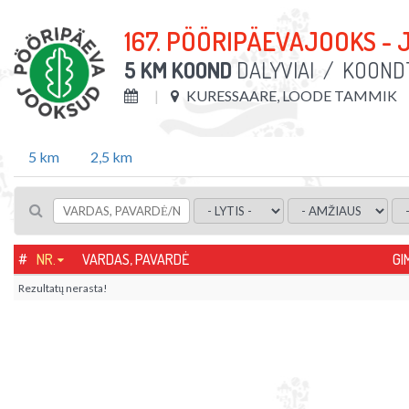
167. PÖÖRIPÄEVAJOOKS - 
5 KM KOOND
DALYVIAI
/
KOONDT
KURESSAARE, LOODE TAMMIK
5 km
2,5 km
#
NR.
VARDAS, PAVARDĖ
GI
Rezultatų nerasta!