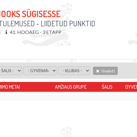
JOOKS SÜGISESSE
ULEMUSED - LIIDETUD PUNKTID
41. HOOAEG - 3 ETAPP
Išvalyti
MIMO METAI
AMŽIAUS GRUPĖ
ŠALIS
GYVE