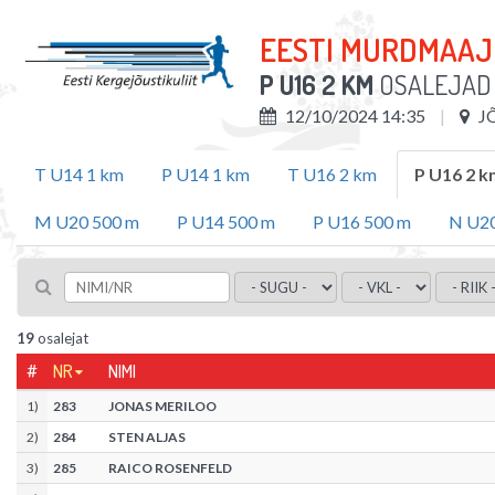
EESTI MURDMAAJ
P U16 2 KM
OSALEJA
12/10/2024 14:35
J
T U14 1 km
P U14 1 km
T U16 2 km
P U16 2 k
M U20 500 m
P U14 500 m
P U16 500 m
N U20
19
osalejat
#
NR
NIMI
1
)
283
JONAS MERILOO
2
)
284
STEN ALJAS
3
)
285
RAICO ROSENFELD