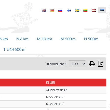
6 km
N 6 km
M 10 km
M 500 m
N 500 m
T U14 500 m
Tulemusi lehel:
KLUBI
AUDENTESE SK
D
NÕMME KJK
NÕMME KJK