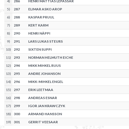
4
)
286
HENRI MATTIAS LEPASSAR
5
)
287
ELIMAR ASKO AROP
6
)
288
KASPAR PRUUL
7
)
289
KERT KARM
8
)
290
HENRI NÄPPI
9
)
291
LARS LUKAS STEURS
10
)
292
SIXTEN SUPPI
11
)
293
NORMAN HELMUTH EICHE
12
)
294
MIKK MIHKEL RUUS
13
)
295
ANDRE JOHANSON
14
)
296
MIKK-MIHKEL ENGEL
15
)
297
ERIK LEETMAA
16
)
298
ANDREAS ESNAR
17
)
299
IGOR JAN KRAWCZYK
18
)
300
ARMAND HANSSON
19
)
301
GERRIT VEESAAR