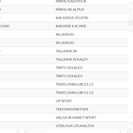
D
PÄRNU KALEVI KJK
D
PÄRNU SK ALTIUS
D
RAE KERGEJÕUSTIK
AKOND
RAKVERE KJK VIKE
SK LINDON
SK LINDON
D
TALLINNA SA
TALLINNA SS KALEV
TARTU SS KALEV
TARTU SS KALEV
TRIATLONIKLUBI 21.CC
TRIATLONIKLUBI 21.CC
UP SPORT
TREENINGPARTNER
VALGA SK MARET-SPORT
VÕRU KJK LÕUNALÕVI