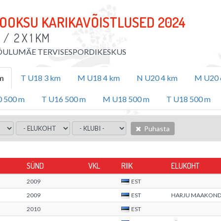
OOKSU KARIKAVÕISTLUSED 2024
D
/
2 X 1 KM
ÕULUMÄE TERVISESPORDIKESKUS
m
T U18 3 km
M U18 4 km
N U20 4 km
M U20 
 500 m
T U16 500 m
M U18 500 m
T U18 500 m
Puhasta
SÜND
VKL
RIIK
ELUKOHT
2009
EST
2009
EST
HARJU MAAKON
2010
EST