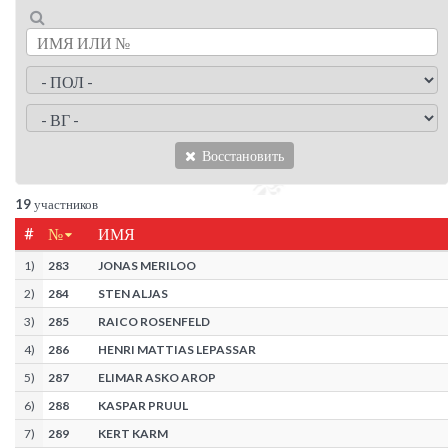
Восстановить
19
участников
#
№
ИМЯ
1
)
283
JONAS MERILOO
2
)
284
STEN ALJAS
3
)
285
RAICO ROSENFELD
4
)
286
HENRI MATTIAS LEPASSAR
5
)
287
ELIMAR ASKO AROP
6
)
288
KASPAR PRUUL
7
)
289
KERT KARM