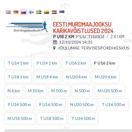
EESTI MURDMAAJOOKSU
KARIKAVÕISTLUSED 2024
P U16 2 KM
УЧАСТНИКИ
/
2 X 1 KM
12/10/2024 14:35
JÕULUMÄE TERVISESPORDIKESKUS
T U14 1 km
P U14 1 km
T U16 2 km
P U16 2 km
T U18 3 km
M U18 4 km
N U20 4 km
M U20 6 km
N 6 km
M 10 km
M 500 m
N 500 m
M U20 500 m
P U14 500 m
P U16 500 m
N U20 500 m
T U16 500 m
M U18 500 m
T U18 500 m
T U14 500 m