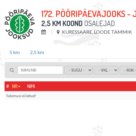
172. PÖÖRIPÄEVAJOOKS - 
2,5 KM KOOND
OSALEJAD
KURESSAARE, LOODE TAMMIK
5 km
2,5 km
#
NR
NIMI
Tulemusi ei leitud!