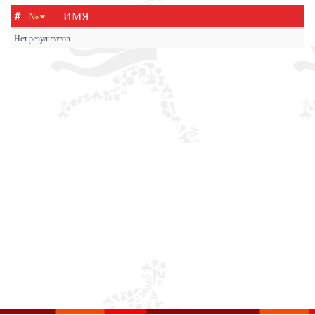
#
№
ИМЯ
Нет результатов