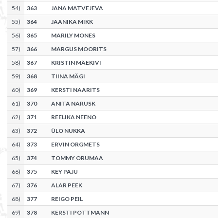
54
)
363
JANA MATVEJEVA
55
)
364
JAANIKA MIKK
56
)
365
MARILY MONES
57
)
366
MARGUS MOORITS
58
)
367
KRISTIN MÄEKIVI
59
)
368
TIINA MÄGI
60
)
369
KERSTI NAARITS
61
)
370
ANITA NARUSK
62
)
371
REELIKA NEENO
63
)
372
ÜLO NUKKA
64
)
373
ERVIN ORGMETS
65
)
374
TOMMY ORUMAA
66
)
375
KEY PAJU
67
)
376
ALAR PEEK
68
)
377
REIGO PEIL
69
)
378
KERSTI POTTMANN