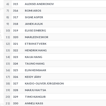
6
)
315
ALEKSEI ANDRONOV
7
)
316
ROMI AROS
8
)
317
SIGNE ASPER
9
)
318
JANEK AULIK
10
)
319
ELIISE EINBERG
11
)
320
MARLEEN ESKOR
12
)
321
ETRIIN ETVERK
13
)
322
HENDRIK HANG
14
)
323
KAIJA HANG
15
)
324
TAUNO HANG
16
)
325
ELIN HEINSAAR
17
)
326
KEIDY JÄRV
18
)
327
KAIDO-OLIVER JÜRGENSON
19
)
328
MARJU KAITSA
20
)
329
TIMO KANGUR
21
)
330
ANNELI KASS