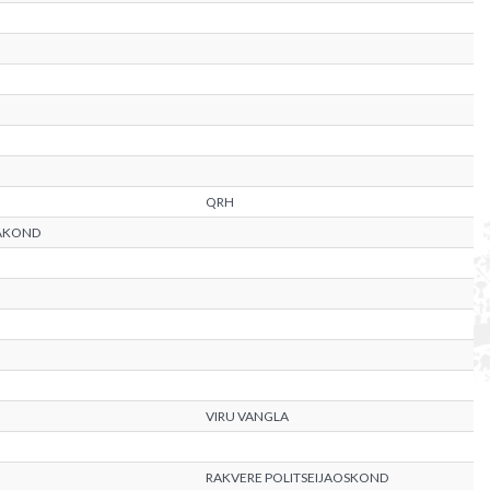
QRH
AAKOND
VIRU VANGLA
RAKVERE POLITSEIJAOSKOND