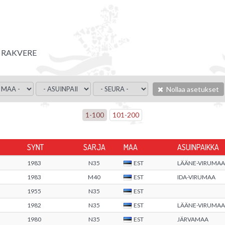
RAKVERE
Nollaa asetukset
1
-
100
101
-
200
SYNT
SARJA
MAA
ASUINPAIKKA
1983
N35
EST
LÄÄNE-VIRUMAA
1983
M40
EST
IDA-VIRUMAA
1955
N35
EST
1982
N35
EST
LÄÄNE-VIRUMAA
1980
N35
EST
JÄRVAMAA