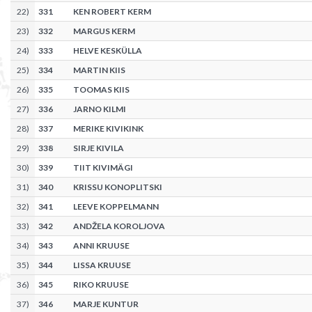
22
)
331
KEN ROBERT KERM
23
)
332
MARGUS KERM
24
)
333
HELVE KESKÜLLA
25
)
334
MARTIN KIIS
26
)
335
TOOMAS KIIS
27
)
336
JARNO KILMI
28
)
337
MERIKE KIVIKINK
29
)
338
SIRJE KIVILA
30
)
339
TIIT KIVIMÄGI
31
)
340
KRISSU KONOPLITSKI
32
)
341
LEEVE KOPPELMANN
33
)
342
ANDŽELA KOROLJOVA
34
)
343
ANNI KRUUSE
35
)
344
LISSA KRUUSE
36
)
345
RIKO KRUUSE
37
)
346
MARJE KUNTUR