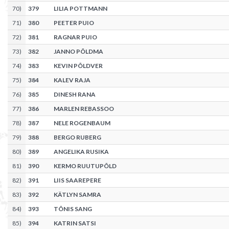
70
)
379
LILIA POTTMANN
71
)
380
PEETER PUIO
72
)
381
RAGNAR PUIO
73
)
382
JANNO PÕLDMA
74
)
383
KEVIN PÕLDVER
75
)
384
KALEV RAJA
76
)
385
DINESH RANA
77
)
386
MARLEN REBASSOO
78
)
387
NELE ROGENBAUM
79
)
388
BERGO RUBERG
80
)
389
ANGELIKA RUSIKA
81
)
390
KERMO RUUTUPÕLD
82
)
391
LIIS SAAREPERE
83
)
392
KÄTLYN SAMRA
84
)
393
TÕNIS SANG
85
)
394
KATRIN SATSI