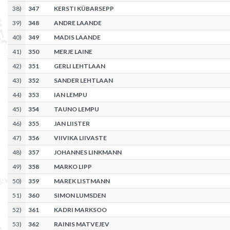
38
)
347
KERSTI KÜBARSEPP
39
)
348
ANDRE LAANDE
40
)
349
MADIS LAANDE
41
)
350
MERJE LAINE
42
)
351
GERLI LEHTLAAN
43
)
352
SANDER LEHTLAAN
44
)
353
IAN LEMPU
45
)
354
TAUNO LEMPU
46
)
355
JAN LIISTER
47
)
356
VIIVIKA LIIVASTE
48
)
357
JOHANNES LINKMANN
49
)
358
MARKO LIPP
50
)
359
MAREK LISTMANN
51
)
360
SIMON LUMSDEN
52
)
361
KADRI MARKSOO
53
)
362
RAINIS MATVEJEV