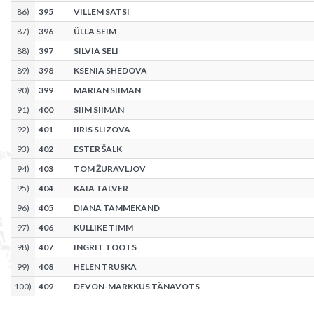
86
)
395
VILLEM SATSI
87
)
396
ÜLLA SEIM
88
)
397
SILVIA SELI
89
)
398
KSENIA SHEDOVA
90
)
399
MARIAN SIIMAN
91
)
400
SIIM SIIMAN
92
)
401
IIRIS SLIZOVA
93
)
402
ESTER ŠALK
94
)
403
TOM ŽURAVLJOV
95
)
404
KAIA TALVER
96
)
405
DIANA TAMMEKAND
97
)
406
KÜLLIKE TIMM
98
)
407
INGRIT TOOTS
99
)
408
HELEN TRUSKA
100
)
409
DEVON-MARKKUS TÄNAVOTS