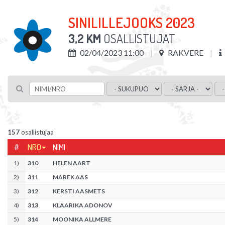
SINILILLEJOOKS 2023
3,2 KM
OSALLISTUJAT
02/04/2023 11:00
RAKVERE
157
osallistujaa
#
NRO
NIMI
1
)
310
HELEN AART
2
)
311
MAREK AAS
3
)
312
KERSTI AASMETS
4
)
313
KLAARIKA ADONOV
5
)
314
MOONIKA ALLMERE