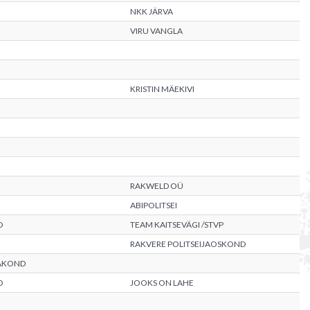
NKK JÄRVA
VIRU VANGLA
KRISTIN MÄEKIVI
RAKWELD OÜ
ABIPOLITSEI
D
TEAM KAITSEVÄGI /STVP
RAKVERE POLITSEIJAOSKOND
AAKOND
D
JOOKS ON LAHE