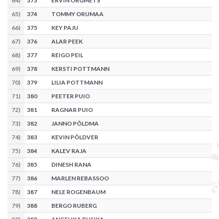
64
)
373
ERVIN ORGMETS
65
)
374
TOMMY ORUMAA
66
)
375
KEY PAJU
67
)
376
ALAR PEEK
68
)
377
REIGO PEIL
69
)
378
KERSTI POTTMANN
70
)
379
LILIA POTTMANN
71
)
380
PEETER PUIO
72
)
381
RAGNAR PUIO
73
)
382
JANNO PÕLDMA
74
)
383
KEVIN PÕLDVER
75
)
384
KALEV RAJA
76
)
385
DINESH RANA
77
)
386
MARLEN REBASSOO
78
)
387
NELE ROGENBAUM
79
)
388
BERGO RUBERG