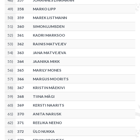
48
)
357
JOHANNES LINKMANN
49
)
358
MARKO LIPP
50
)
359
MAREK LISTMANN
51
)
360
SIMON LUMSDEN
52
)
361
KADRI MARKSOO
53
)
362
RAINIS MATVEJEV
54
)
363
JANA MATVEJEVA
55
)
364
JAANIKA MIKK
56
)
365
MARILY MONES
57
)
366
MARGUS MOORITS
58
)
367
KRISTIN MÄEKIVI
59
)
368
TIINA MÄGI
60
)
369
KERSTI NAARITS
61
)
370
ANITA NARUSK
62
)
371
REELIKA NEENO
63
)
372
ÜLO NUKKA