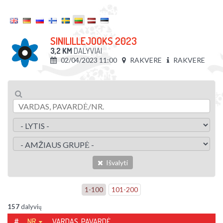
SINILILLEJOOKS 2023
3,2 KM
DALYVIAI
02/04/2023 11:00
RAKVERE
RAKVERE
Išvalyti
1
-
100
101
-
200
157
dalyvių
#
NR.
VARDAS, PAVARDĖ