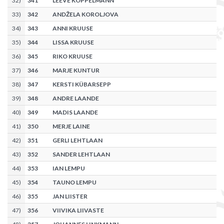
32
)
341
LEEVE KOPPELMANN
33
)
342
ANDŽELA KOROLJOVA
34
)
343
ANNI KRUUSE
35
)
344
LISSA KRUUSE
36
)
345
RIKO KRUUSE
37
)
346
MARJE KUNTUR
38
)
347
KERSTI KÜBARSEPP
39
)
348
ANDRE LAANDE
40
)
349
MADIS LAANDE
41
)
350
MERJE LAINE
42
)
351
GERLI LEHTLAAN
43
)
352
SANDER LEHTLAAN
44
)
353
IAN LEMPU
45
)
354
TAUNO LEMPU
46
)
355
JAN LIISTER
47
)
356
VIIVIKA LIIVASTE