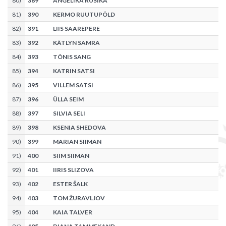
80
)
389
ANGELIKA RUSIKA
81
)
390
KERMO RUUTUPÕLD
82
)
391
LIIS SAAREPERE
83
)
392
KÄTLYN SAMRA
84
)
393
TÕNIS SANG
85
)
394
KATRIN SATSI
86
)
395
VILLEM SATSI
87
)
396
ÜLLA SEIM
88
)
397
SILVIA SELI
89
)
398
KSENIA SHEDOVA
90
)
399
MARIAN SIIMAN
91
)
400
SIIM SIIMAN
92
)
401
IIRIS SLIZOVA
93
)
402
ESTER ŠALK
94
)
403
TOM ŽURAVLJOV
95
)
404
KAIA TALVER