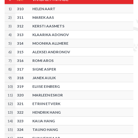
1
)
310
HELEN AART
2
)
311
MAREK AAS
3
)
312
KERSTI AASMETS
4
)
313
KLAARIKA ADONOV
5
)
314
MOONIKA ALLMERE
6
)
315
ALEKSEI ANDRONOV
7
)
316
ROMI AROS
8
)
317
SIGNE ASPER
9
)
318
JANEK AULIK
10
)
319
ELIISE EINBERG
11
)
320
MARLEEN ESKOR
12
)
321
ETRIIN ETVERK
13
)
322
HENDRIK HANG
14
)
323
KAIJA HANG
15
)
324
TAUNO HANG