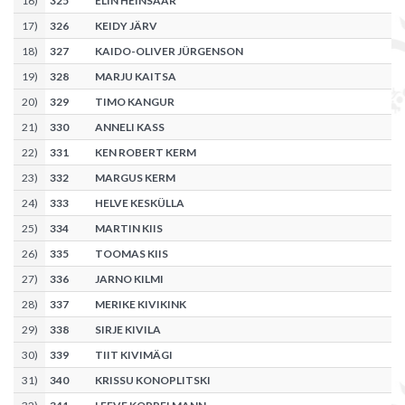
16
)
325
ELIN HEINSAAR
17
)
326
KEIDY JÄRV
18
)
327
KAIDO-OLIVER JÜRGENSON
19
)
328
MARJU KAITSA
20
)
329
TIMO KANGUR
21
)
330
ANNELI KASS
22
)
331
KEN ROBERT KERM
23
)
332
MARGUS KERM
24
)
333
HELVE KESKÜLLA
25
)
334
MARTIN KIIS
26
)
335
TOOMAS KIIS
27
)
336
JARNO KILMI
28
)
337
MERIKE KIVIKINK
29
)
338
SIRJE KIVILA
30
)
339
TIIT KIVIMÄGI
31
)
340
KRISSU KONOPLITSKI