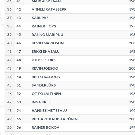
35
)
41
MARGUS KLAAN
19
36
)
42
ANNELI RATASSEPP
19
37
)
43
KARL PAE
19
38
)
44
RAINER TOPS
19
39
)
45
RANNO MARIPUU
19
40
)
46
KEVIN MARK PAIN
20
41
)
47
ERKKI EHASALU
19
42
)
48
JOOSEP LUKK
19
43
)
49
KEVIN JÕESOO
20
44
)
50
RISTO KALJUND
19
45
)
51
SANDER JÜRS
19
46
)
52
OTTO LAITINEN
19
47
)
53
INGA KREE
19
48
)
54
HANNES METSSALU
19
49
)
55
RICHARD KAUP-LAPÕNIN
20
50
)
56
RAINER BÕKOV
19