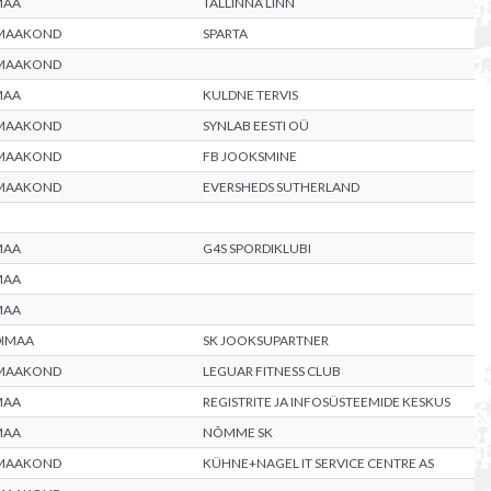
MAA
TALLINNA LINN
 MAAKOND
SPARTA
 MAAKOND
MAA
KULDNE TERVIS
 MAAKOND
SYNLAB EESTI OÜ
 MAAKOND
FB JOOKSMINE
 MAAKOND
EVERSHEDS SUTHERLAND
MAA
G4S SPORDIKLUBI
MAA
MAA
DIMAA
SK JOOKSUPARTNER
 MAAKOND
LEGUAR FITNESS CLUB
MAA
REGISTRITE JA INFOSÜSTEEMIDE KESKUS
MAA
NÕMME SK
 MAAKOND
KÜHNE+NAGEL IT SERVICE CENTRE AS