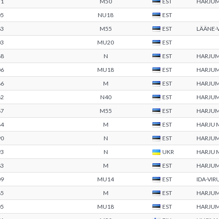
71
M50
EST
HARJU
05
NU18
EST
63
M55
EST
LÄÄNE-
03
MU20
EST
88
N
EST
HARJU
06
MU18
EST
HARJU
86
M
EST
HARJU
82
N40
EST
HARJU
67
M55
EST
HARJU
84
M
EST
HARJU
90
N
EST
HARJU
93
N
UKR
HARJU
83
M
EST
HARJU
09
MU14
EST
IDA-VI
85
M
EST
HARJU
05
MU18
EST
HARJU