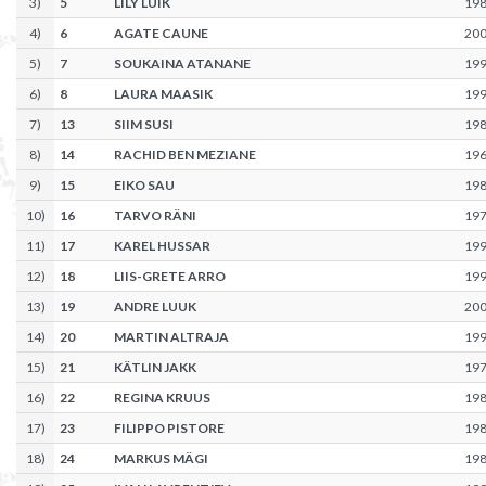
3
)
5
LILY LUIK
19
4
)
6
AGATE CAUNE
20
5
)
7
SOUKAINA ATANANE
19
6
)
8
LAURA MAASIK
19
7
)
13
SIIM SUSI
19
8
)
14
RACHID BEN MEZIANE
19
9
)
15
EIKO SAU
19
10
)
16
TARVO RÄNI
19
11
)
17
KAREL HUSSAR
19
12
)
18
LIIS-GRETE ARRO
19
13
)
19
ANDRE LUUK
20
14
)
20
MARTIN ALTRAJA
19
15
)
21
KÄTLIN JAKK
19
16
)
22
REGINA KRUUS
19
17
)
23
FILIPPO PISTORE
19
18
)
24
MARKUS MÄGI
19