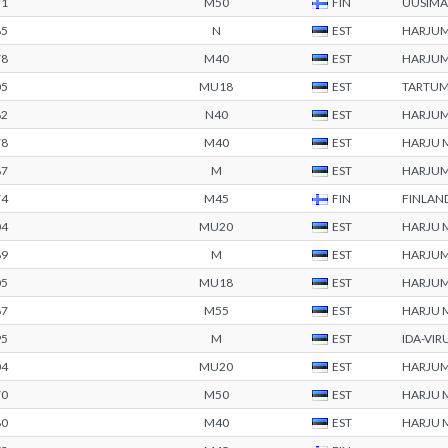
71
M50
FIN
UUSIM
85
N
EST
HARJU
78
M40
EST
HARJU
05
MU18
EST
TARTU
82
N40
EST
HARJU
78
M40
EST
HARJU
87
M
EST
HARJU
74
M45
FIN
FINLAN
04
MU20
EST
HARJU
89
M
EST
HARJU
05
MU18
EST
HARJU
67
M55
EST
HARJU
95
M
EST
IDA-VI
04
MU20
EST
HARJU
70
M50
EST
HARJU
80
M40
EST
HARJU