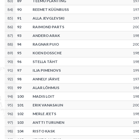
83
)
89
TEEMU PLANTING
19
84
)
90
REEMET KÜÜNRUSS
19
85
)
91
ALLA JEVGLEVSKI
19
86
)
92
RAIMOND PARTS
20
87
)
93
ANDERO ARAK
19
88
)
94
RAGNAR PUIO
20
89
)
95
KOEN DOSSCHE
19
90
)
96
STELLA TÄHT
19
91
)
97
ILJA PIMENOVS
19
92
)
98
ANNELY JÄRVE
19
93
)
99
ALAR LÕHMUS
19
94
)
100
MADIS LOIT
19
95
)
101
ERIK VANASAUN
20
96
)
102
MERLE JEETS
19
97
)
103
ANTTI TURUNEN
19
98
)
104
RISTO KASK
19