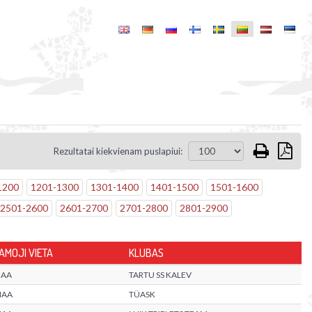
Rezultatai kiekvienam puslapiui:
1200
1201
-
1300
1301
-
1400
1401
-
1500
1501
-
1600
2501
-
2600
2601
-
2700
2701
-
2800
2801
-
2900
MOJI VIETA
KLUBAS
MAA
TARTU SS KALEV
MAA
TÜASK