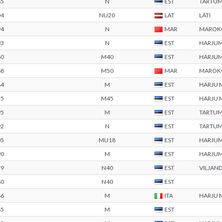
85
N
EST
TARTU
04
NU20
LAT
LÄTI
94
N
MAR
MAROK
93
N
EST
HARJU
80
M40
EST
HARJU
68
M50
MAR
MAROK
84
M
EST
HARJU
75
M45
EST
HARJU
95
M
EST
TARTU
92
N
EST
TARTU
05
MU18
EST
HARJU
90
M
EST
HARJU
79
N40
EST
VILJAN
80
N40
EST
86
M
ITA
HARJU
85
M
EST