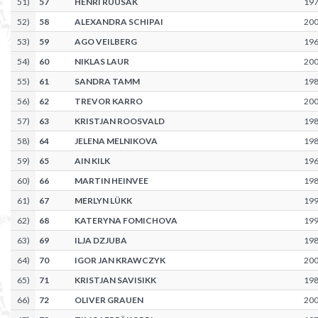
51
)
57
HENRI RÜÜSAK
19
52
)
58
ALEXANDRA SCHIPAI
20
53
)
59
AGO VEILBERG
19
54
)
60
NIKLAS LAUR
20
55
)
61
SANDRA TAMM
19
56
)
62
TREVOR KARRO
20
57
)
63
KRISTJAN ROOSVALD
19
58
)
64
JELENA MELNIKOVA
19
59
)
65
AIN KILK
19
60
)
66
MARTIN HEINVEE
19
61
)
67
MERLYN LÜKK
19
62
)
68
KATERYNA FOMICHOVA
19
63
)
69
ILJA DZJUBA
19
64
)
70
IGOR JAN KRAWCZYK
20
65
)
71
KRISTJAN SAVISIKK
19
66
)
72
OLIVER GRAUEN
20