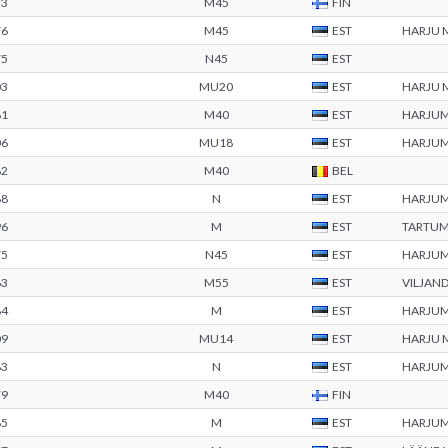
73
M45
FIN
76
M45
EST
HARJU
75
N45
EST
03
MU20
EST
HARJU
81
M40
EST
HARJU
06
MU18
EST
HARJU
82
M40
BEL
88
N
EST
HARJU
96
M
EST
TARTU
75
N45
EST
HARJU
63
M55
EST
VILJAN
84
M
EST
HARJU
09
MU14
EST
HARJU
83
N
EST
HARJU
79
M40
FIN
85
M
EST
HARJU