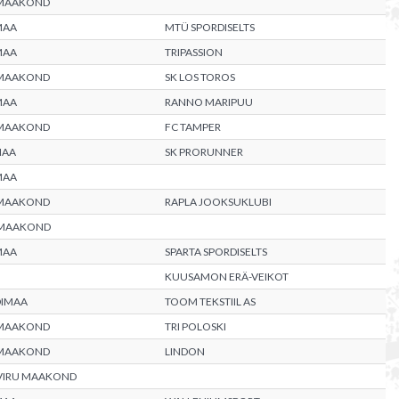
 MAAKOND
MAA
MTÜ SPORDISELTS
MAA
TRIPASSION
 MAAKOND
SK LOS TOROS
MAA
RANNO MARIPUU
 MAAKOND
FC TAMPER
MAA
SK PRORUNNER
MAA
 MAAKOND
RAPLA JOOKSUKLUBI
 MAAKOND
MAA
SPARTA SPORDISELTS
KUUSAMON ERÄ-VEIKOT
DIMAA
TOOM TEKSTIIL AS
 MAAKOND
TRI POLOSKI
 MAAKOND
LINDON
VIRU MAAKOND