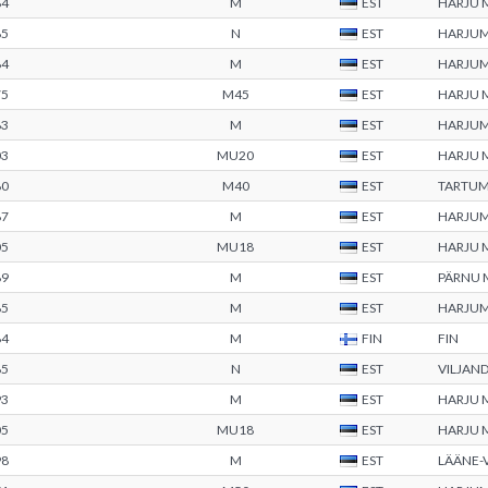
84
M
EST
HARJU
85
N
EST
HARJU
84
M
EST
HARJU
75
M45
EST
HARJU
83
M
EST
HARJU
03
MU20
EST
HARJU
80
M40
EST
TARTU
87
M
EST
HARJU
05
MU18
EST
HARJU
89
M
EST
PÄRNU
85
M
EST
HARJU
84
M
FIN
FIN
85
N
EST
VILJAN
93
M
EST
HARJU
05
MU18
EST
HARJU
98
M
EST
LÄÄNE-