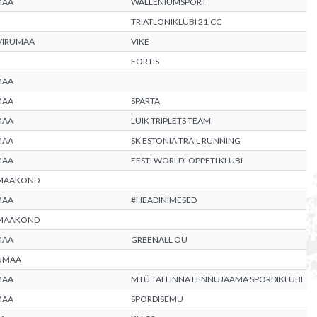
MAA
WALLENIUMSPORT
TRIATLONIKLUBI 21.CC
VIRUMAA
VIKE
FORTIS
MAA
MAA
SPARTA
MAA
LUIK TRIPLETS TEAM
MAA
SK ESTONIA TRAIL RUNNING
MAA
EESTI WORLDLOPPETI KLUBI
 MAAKOND
MAA
#HEADINIMESED
 MAAKOND
MAA
GREENALL OÜ
RUMAA
MAA
MTÜ TALLINNA LENNUJAAMA SPORDIKLUBI
MAA
SPORDISEMU