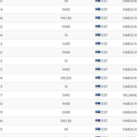
92
M
EST
HARJU
74
M45
EST
HARJU
06
MU18
EST
HARJU
82
M40
EST
HARJU
96
N
EST
HARJU
81
N40
EST
HARJU
82
M40
EST
HARJU
91
N
EST
75
M45
EST
HARJU
04
MU20
EST
HARJU
91
N
EST
HARJU
77
N45
EST
VILJAN
80
M40
EST
HARJU
79
M40
EST
HARJU
06
MU18
EST
HARJU
93
M
EST
HARJU