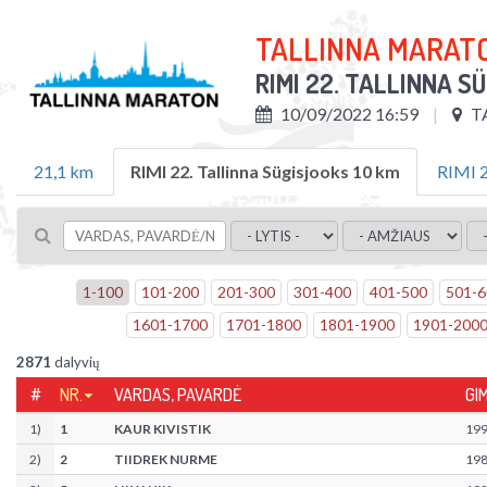
TALLINNA MARAT
RIMI 22. TALLINNA S
10/09/2022 16:59
T
21,1 km
RIMI 22. Tallinna Sügisjooks 10 km
RIMI 2
1
-
100
101
-
200
201
-
300
301
-
400
401
-
500
501
-
6
1601
-
1700
1701
-
1800
1801
-
1900
1901
-
200
2871
dalyvių
#
NR.
VARDAS, PAVARDĖ
GI
1
)
1
KAUR KIVISTIK
19
2
)
2
TIIDREK NURME
19