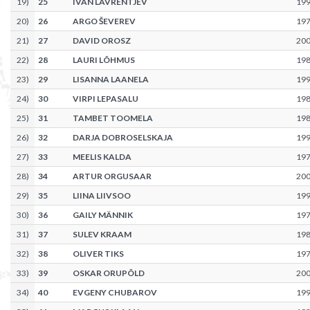
19
)
25
IVAN LAVRENTJEV
19
20
)
26
ARGO ŠEVEREV
19
21
)
27
DAVID OROSZ
20
22
)
28
LAURI LÕHMUS
19
23
)
29
LISANNA LAANELA
19
24
)
30
VIRPI LEPASALU
19
25
)
31
TAMBET TOOMELA
19
26
)
32
DARJA DOBROSELSKAJA
19
27
)
33
MEELIS KALDA
19
28
)
34
ARTUR ORGUSAAR
20
29
)
35
LIINA LIIVSOO
19
30
)
36
GAILY MÄNNIK
19
31
)
37
SULEV KRAAM
19
32
)
38
OLIVER TIKS
19
33
)
39
OSKAR ORUPÕLD
20
34
)
40
EVGENY CHUBAROV
19