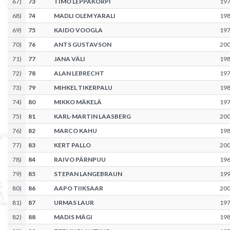
67
)
73
TIMO LEPPÄKORPI
19
68
)
74
MADLI OLEM YARALI
19
69
)
75
KAIDO VOOGLA
19
70
)
76
ANTS GUSTAVSON
20
71
)
77
JANA VÄLI
19
72
)
78
ALAN LEBRECHT
19
73
)
79
MIHKEL TIKERPALU
19
74
)
80
MIKKO MÄKELÄ
19
75
)
81
KARL-MARTIN LAASBERG
20
76
)
82
MARCO KAHU
19
77
)
83
KERT PALLO
20
78
)
84
RAIVO PÄRNPUU
19
79
)
85
STEPAN LANGEBRAUN
19
80
)
86
AAPO TIIKSAAR
20
81
)
87
URMAS LAUR
19
82
)
88
MADIS MÄGI
19