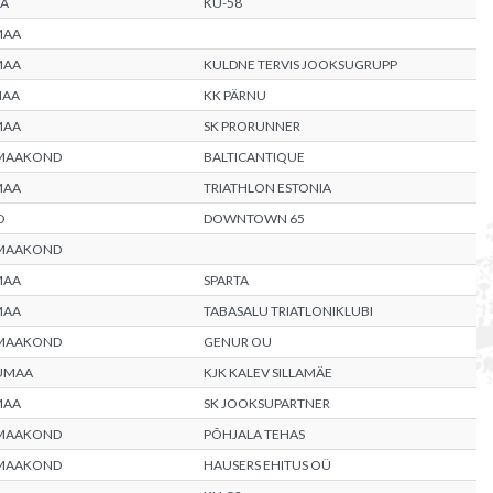
AA
KU-58
MAA
MAA
KULDNE TERVIS JOOKSUGRUPP
MAA
KK PÄRNU
MAA
SK PRORUNNER
 MAAKOND
BALTICANTIQUE
MAA
TRIATHLON ESTONIA
D
DOWNTOWN 65
 MAAKOND
MAA
SPARTA
MAA
TABASALU TRIATLONIKLUBI
 MAAKOND
GENUR OU
RUMAA
KJK KALEV SILLAMÄE
MAA
SK JOOKSUPARTNER
 MAAKOND
PÕHJALA TEHAS
 MAAKOND
HAUSERS EHITUS OÜ