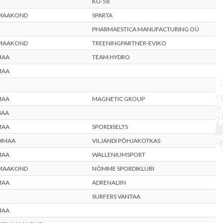
KU-58
 MAAKOND
SPARTA
PHARMAESTICA MANUFACTURING OÜ
 MAAKOND
TREENINGPARTNER-EVIKO
MAA
TEAM HYDRO
MAA
MAA
MAGNETIC GROUP
MAA
MAA
SPORDISELTS
DIMAA
VILJANDI PÕHJAKOTKAS
MAA
WALLENIUMSPORT
 MAAKOND
NÕMME SPORDIKLUBI
MAA
ADRENALIIN
SURFERS VANTAA
MAA