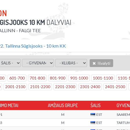
ON
ÜGISJOOKS 10 KM
DALYVIAI
ALLINN - FALGI TEE
2. Tallinna Sügisjooks - 10 km KK
Išvalyti
00
601
-
700
701
-
800
801
-
900
901
-
1000
1001
-
1100
1101
-
0
2001
-
2100
2101
-
2200
2201
-
2300
2301
-
2400
2401
-
2500
MIMO METAI
AMŽIAUS GRUPĖ
ŠALIS
GYVENA
91
M
EST
SAARE
85
M
EST
TARTU