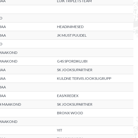
MAA
LUIK TRIPLETS TEAM
O
MAA
HEADINIMESED
MAA
JK MUST PUUDEL
O
 MAAKOND
 MAAKOND
G4S SPORDIKLUBI
MAA
SK JOOKSUPARTNER
MAA
KULDNE TERVIS JOOKSUGRUPP
MAA
MAA
EAS/KREDEX
DI MAAKOND
SK JOOKSUPARTNER
BRONX WOOD
 MAAKOND
YIT