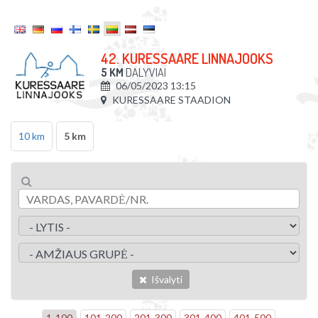
42. KURESSAARE LINNAJOOKS
5 KM
DALYVIAI
06/05/2023 13:15
KURESSAARE STAADION
10 km
5 km
Išvalyti
1
-
100
101
-
200
201
-
300
301
-
400
401
-
500