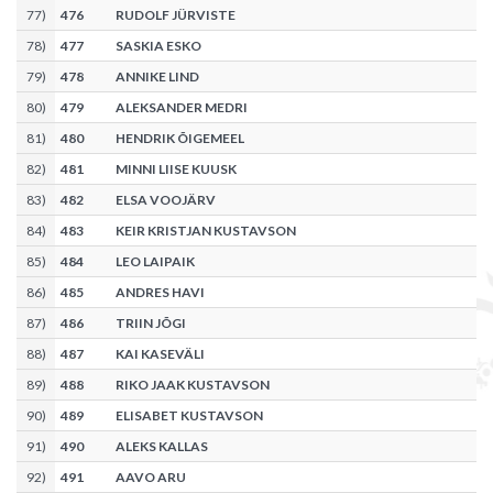
77
)
476
RUDOLF JÜRVISTE
78
)
477
SASKIA ESKO
79
)
478
ANNIKE LIND
80
)
479
ALEKSANDER MEDRI
81
)
480
HENDRIK ÕIGEMEEL
82
)
481
MINNI LIISE KUUSK
83
)
482
ELSA VOOJÄRV
84
)
483
KEIR KRISTJAN KUSTAVSON
85
)
484
LEO LAIPAIK
86
)
485
ANDRES HAVI
87
)
486
TRIIN JÕGI
88
)
487
KAI KASEVÄLI
89
)
488
RIKO JAAK KUSTAVSON
90
)
489
ELISABET KUSTAVSON
91
)
490
ALEKS KALLAS
92
)
491
AAVO ARU