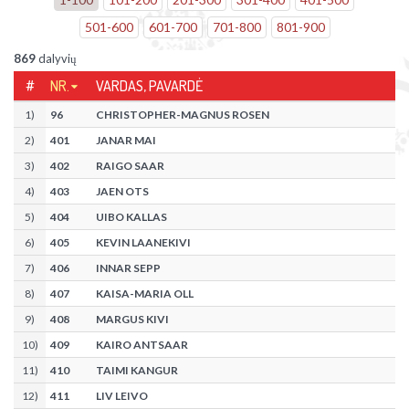
501
-
600
601
-
700
701
-
800
801
-
900
869
dalyvių
#
NR.
VARDAS, PAVARDĖ
1
)
96
CHRISTOPHER-MAGNUS ROSEN
2
)
401
JANAR MAI
3
)
402
RAIGO SAAR
4
)
403
JAEN OTS
5
)
404
UIBO KALLAS
6
)
405
KEVIN LAANEKIVI
7
)
406
INNAR SEPP
8
)
407
KAISA-MARIA OLL
9
)
408
MARGUS KIVI
10
)
409
KAIRO ANTSAAR
11
)
410
TAIMI KANGUR
12
)
411
LIV LEIVO