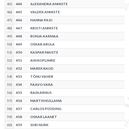
45
)
444
ALEXANDRA ANNISTE
46
)
445
VALDEK ANNISTE
47
)
446
HANNA PAJU
48
)
447
KRISTI ANNISTE
49
)
448
RONJA AARMAA
50
)
449
OSKAR ARULA
51
)
450
KASPAR MAISTE
52
)
451
AIN KOPLIMÄE
53
)
452
MAREK RAUD
54
)
453
TÕNU VAHER
55
)
454
PAAVO VARA
56
)
455
RAIN ARNUS
57
)
456
MARTIN KULLAMA
58
)
457
CARLOS PÜÜDING
59
)
458
OSKAR LAANET
60
)
459
SIIRI NURK