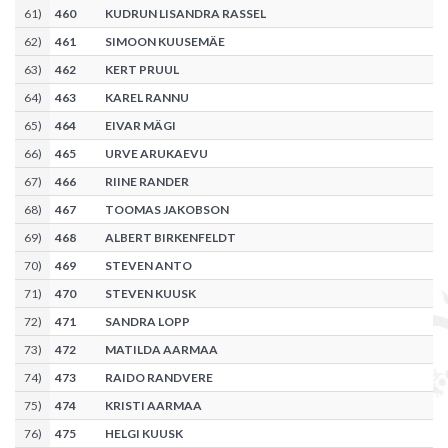
61
)
460
KUDRUN LISANDRA RASSEL
62
)
461
SIMOON KUUSEMÄE
63
)
462
KERT PRUUL
64
)
463
KAREL RANNU
65
)
464
EIVAR MÄGI
66
)
465
URVE ARUKAEVU
67
)
466
RIINE RANDER
68
)
467
TOOMAS JAKOBSON
69
)
468
ALBERT BIRKENFELDT
70
)
469
STEVEN ANTO
71
)
470
STEVEN KUUSK
72
)
471
SANDRA LOPP
73
)
472
MATILDA AARMAA
74
)
473
RAIDO RANDVERE
75
)
474
KRISTI AARMAA
76
)
475
HELGI KUUSK