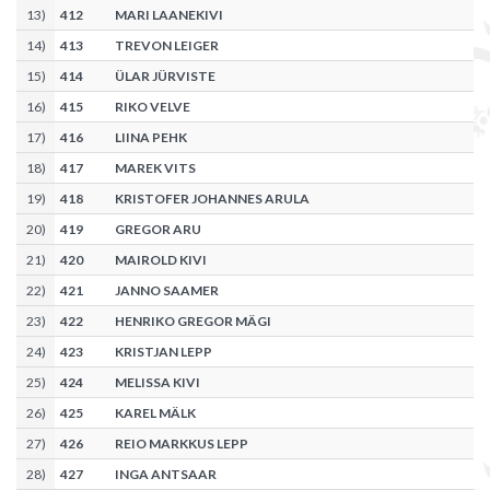
13
)
412
MARI LAANEKIVI
14
)
413
TREVON LEIGER
15
)
414
ÜLAR JÜRVISTE
16
)
415
RIKO VELVE
17
)
416
LIINA PEHK
18
)
417
MAREK VITS
19
)
418
KRISTOFER JOHANNES ARULA
20
)
419
GREGOR ARU
21
)
420
MAIROLD KIVI
22
)
421
JANNO SAAMER
23
)
422
HENRIKO GREGOR MÄGI
24
)
423
KRISTJAN LEPP
25
)
424
MELISSA KIVI
26
)
425
KAREL MÄLK
27
)
426
REIO MARKKUS LEPP
28
)
427
INGA ANTSAAR