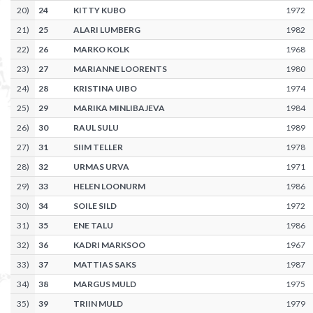
20
)
24
KITTY KUBO
1972
21
)
25
ALARI LUMBERG
1982
22
)
26
MARKO KOLK
1968
23
)
27
MARIANNE LOORENTS
1980
24
)
28
KRISTINA UIBO
1974
25
)
29
MARIKA MINLIBAJEVA
1984
26
)
30
RAUL SULU
1989
27
)
31
SIIM TELLER
1978
28
)
32
URMAS URVA
1971
29
)
33
HELEN LOONURM
1986
30
)
34
SOILE SILD
1972
31
)
35
ENE TALU
1986
32
)
36
KADRI MARKSOO
1967
33
)
37
MATTIAS SAKS
1987
34
)
38
MARGUS MULD
1975
35
)
39
TRIIN MULD
1979