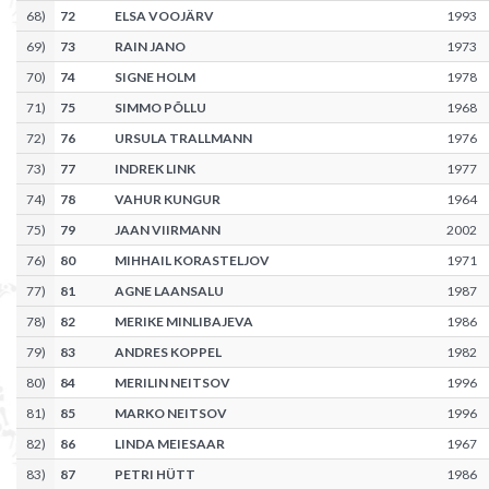
68
)
72
ELSA VOOJÄRV
1993
69
)
73
RAIN JANO
1973
70
)
74
SIGNE HOLM
1978
71
)
75
SIMMO PÕLLU
1968
72
)
76
URSULA TRALLMANN
1976
73
)
77
INDREK LINK
1977
74
)
78
VAHUR KUNGUR
1964
75
)
79
JAAN VIIRMANN
2002
76
)
80
MIHHAIL KORASTELJOV
1971
77
)
81
AGNE LAANSALU
1987
78
)
82
MERIKE MINLIBAJEVA
1986
79
)
83
ANDRES KOPPEL
1982
80
)
84
MERILIN NEITSOV
1996
81
)
85
MARKO NEITSOV
1996
82
)
86
LINDA MEIESAAR
1967
83
)
87
PETRI HÜTT
1986