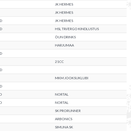
JK HERMES
JK HERMES
D
JK HERMES
D
HSL TRI/ERGO KINDLUSTUS
ÖUN DRINKS
HARJUMAA
D
21CC
D
MKM JOOKSUKLUBI
D
D
NORTAL
D
NORTAL
SK PRORUNNER
ARBONICS
SIMUNA SK