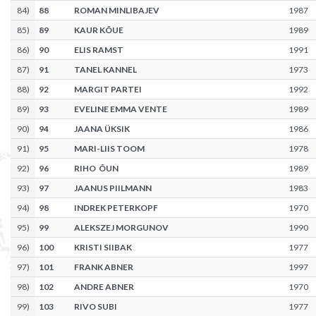
84
)
88
ROMAN MINLIBAJEV
1987
85
)
89
KAUR KÕUE
1989
86
)
90
ELIS RAMST
1991
87
)
91
TANEL KANNEL
1973
88
)
92
MARGIT PARTEI
1992
89
)
93
EVELINE EMMA VENTE
1989
90
)
94
JAANA ÜKSIK
1986
91
)
95
MARI-LIIS TOOM
1978
92
)
96
RIHO ÕUN
1989
93
)
97
JAANUS PIILMANN
1983
94
)
98
INDREK PETERKOPF
1970
95
)
99
ALEKSZEJ MORGUNOV
1990
96
)
100
KRISTI SIIBAK
1977
97
)
101
FRANK ABNER
1997
98
)
102
ANDRE ABNER
1970
99
)
103
RIVO SUBI
1977