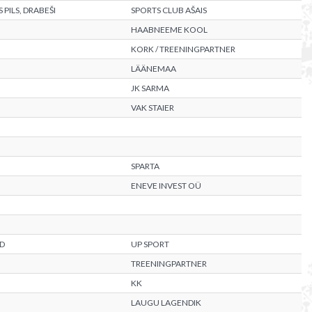
PILS, DRABEŠI
SPORTS CLUB AŠAIS
HAABNEEME KOOL
KORK / TREENINGPARTNER
LÄÄNEMAA
JK SARMA
VAK STAIER
SPARTA
ENEVE INVEST OÜ
D
UP SPORT
TREENINGPARTNER
KK
LAUGU LAGENDIK