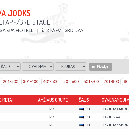
VA JOOKS
 ETAPP/3RD STAGE
SA SPA HOTELL
3 PÄEV - 3RD DAY
Išvalyti
201
-
300
301
-
400
401
-
500
501
-
600
601
-
700
701
-
800
80
O METAI
AMŽIAUS GRUPĖ
ŠALIS
GYVENAMOJI V
M19
EST
HARJU MAAKON
M19
EST
HARJUMAA
M55
EST
HARJU MAAKON