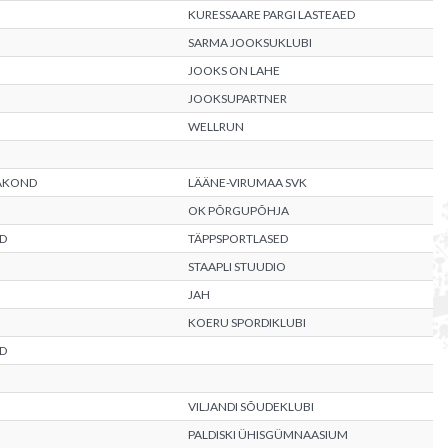
KURESSAARE PARGI LASTEAED
SARMA JOOKSUKLUBI
JOOKS ON LAHE
JOOKSUPARTNER
WELLRUN
AAKOND
LÄÄNE-VIRUMAA SVK
OK PÕRGUPÕHJA
D
TÄPPSPORTLASED
STAAPLI STUUDIO
JAH
KOERU SPORDIKLUBI
D
VILJANDI SÕUDEKLUBI
PALDISKI ÜHISGÜMNAASIUM