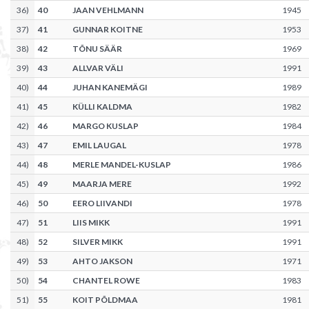
36
)
40
JAAN VEHLMANN
1945
37
)
41
GUNNAR KOITNE
1953
38
)
42
TÕNU SÄÄR
1969
39
)
43
ALLVAR VÄLI
1991
40
)
44
JUHAN KANEMÄGI
1989
41
)
45
KÜLLI KALDMA
1982
42
)
46
MARGO KUSLAP
1984
43
)
47
EMIL LAUGAL
1978
44
)
48
MERLE MANDEL-KUSLAP
1986
45
)
49
MAARJA MERE
1992
46
)
50
EERO LIIVANDI
1978
47
)
51
LIIS MIKK
1991
48
)
52
SILVER MIKK
1991
49
)
53
AHTO JAKSON
1971
50
)
54
CHANTEL ROWE
1983
51
)
55
KOIT PÕLDMAA
1981