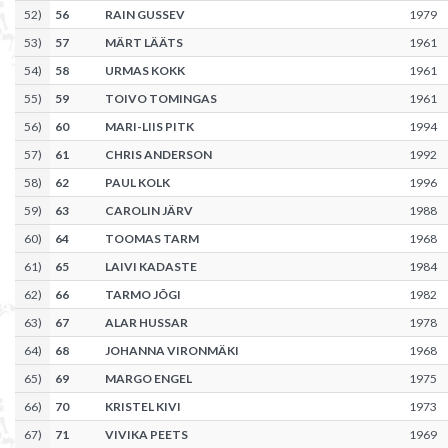
52
)
56
RAIN GUSSEV
1979
53
)
57
MÄRT LÄÄTS
1961
54
)
58
URMAS KOKK
1961
55
)
59
TOIVO TOMINGAS
1961
56
)
60
MARI-LIIS PITK
1994
57
)
61
CHRIS ANDERSON
1992
58
)
62
PAUL KOLK
1996
59
)
63
CAROLIN JÄRV
1988
60
)
64
TOOMAS TARM
1968
61
)
65
LAIVI KADASTE
1984
62
)
66
TARMO JÕGI
1982
63
)
67
ALAR HUSSAR
1978
64
)
68
JOHANNA VIRONMÄKI
1968
65
)
69
MARGO ENGEL
1975
66
)
70
KRISTEL KIVI
1973
67
)
71
VIVIKA PEETS
1969