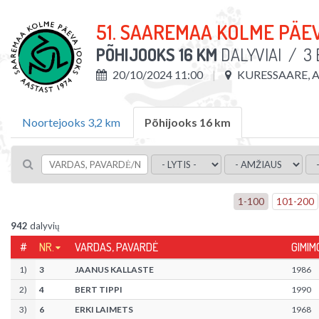
51. SAAREMAA KOLME PÄE
PÕHIJOOKS 16 KM
DALYVIAI
/
3
20/10/2024 11:00
KURESSAARE, A
Noortejooks 3,2 km
Põhijooks 16 km
1
-
100
101
-
200
942
dalyvių
#
NR.
VARDAS, PAVARDĖ
GIMIM
1
)
3
JAANUS KALLASTE
1986
2
)
4
BERT TIPPI
1990
3
)
6
ERKI LAIMETS
1968