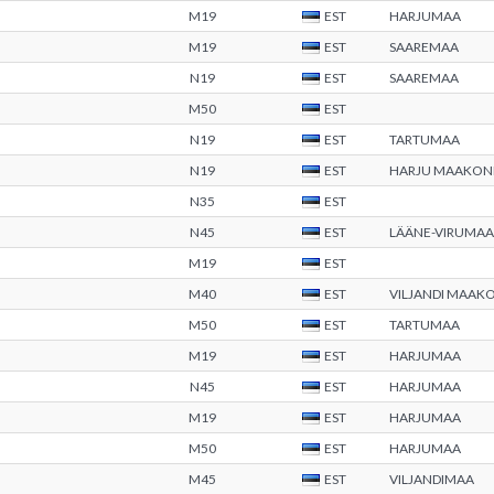
M19
EST
HARJUMAA
M19
EST
SAAREMAA
N19
EST
SAAREMAA
M50
EST
N19
EST
TARTUMAA
N19
EST
HARJU MAAKON
N35
EST
N45
EST
LÄÄNE-VIRUMAA
M19
EST
M40
EST
VILJANDI MAAK
M50
EST
TARTUMAA
M19
EST
HARJUMAA
N45
EST
HARJUMAA
M19
EST
HARJUMAA
M50
EST
HARJUMAA
M45
EST
VILJANDIMAA