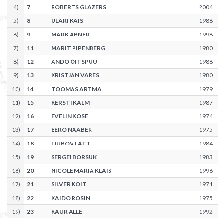
4
)
7
ROBERTS GLAZERS
2004
5
)
8
ÜLARI KAIS
1988
6
)
9
MARK ABNER
1998
7
)
11
MARIT PIPENBERG
1980
8
)
12
ANDO ÕITSPUU
1988
9
)
13
KRISTJAN VARES
1980
10
)
14
TOOMAS ARTMA
1979
11
)
15
KERSTI KALM
1987
12
)
16
EVELIN KOSE
1974
13
)
17
EERO NAABER
1975
14
)
18
LJUBOV LÄTT
1984
15
)
19
SERGEI BORSUK
1983
16
)
20
NICOLE MARIA KLAIS
1996
17
)
21
SILVER KOIT
1971
18
)
22
KAIDO ROSIN
1975
19
)
23
KAUR ALLE
1992