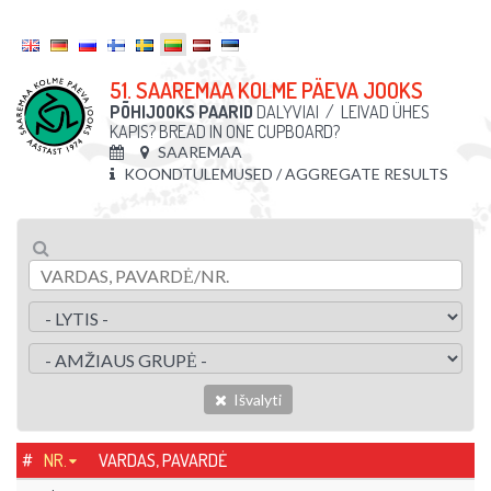
51. SAAREMAA KOLME PÄEVA JOOKS
PÕHIJOOKS PAARID
DALYVIAI
/
LEIVAD ÜHES
KAPIS? BREAD IN ONE CUPBOARD?
SAAREMAA
KOONDTULEMUSED / AGGREGATE RESULTS
Išvalyti
#
NR.
VARDAS, PAVARDĖ