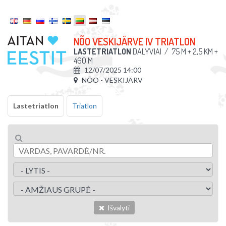
NÕO VESKIJÄRVE IV TRIATLON
LASTETRIATLON
DALYVIAI
/
75 M + 2,5 KM +
460 M
12/07/2025 14:00
NÕO - VESKIJÄRV
Lastetriatlon
Triatlon
Išvalyti