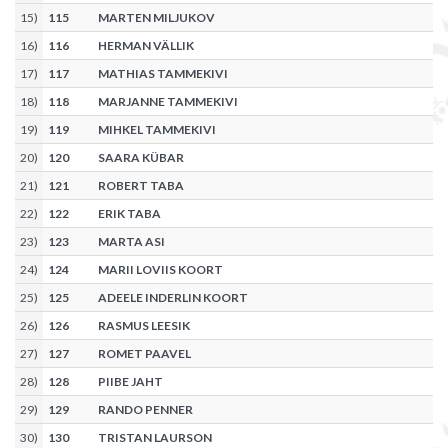
15
)
115
MARTEN MILJUKOV
16
)
116
HERMAN VÄLLIK
17
)
117
MATHIAS TAMMEKIVI
18
)
118
MARJANNE TAMMEKIVI
19
)
119
MIHKEL TAMMEKIVI
20
)
120
SAARA KÜBAR
21
)
121
ROBERT TABA
22
)
122
ERIK TABA
23
)
123
MARTA ASI
24
)
124
MARII LOVIIS KOORT
25
)
125
ADEELE INDERLIN KOORT
26
)
126
RASMUS LEESIK
27
)
127
ROMET PAAVEL
28
)
128
PIIBE JAHT
29
)
129
RANDO PENNER
30
)
130
TRISTAN LAURSON