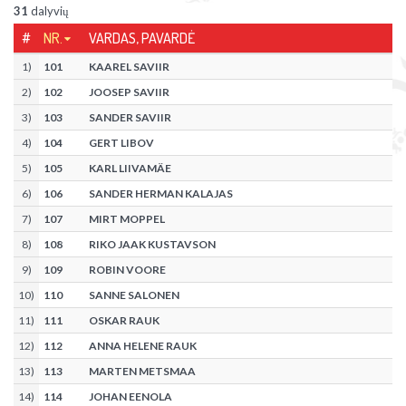
31
dalyvių
#
NR.
VARDAS, PAVARDĖ
1
)
101
KAAREL SAVIIR
2
)
102
JOOSEP SAVIIR
3
)
103
SANDER SAVIIR
4
)
104
GERT LIBOV
5
)
105
KARL LIIVAMÄE
6
)
106
SANDER HERMAN KALAJAS
7
)
107
MIRT MOPPEL
8
)
108
RIKO JAAK KUSTAVSON
9
)
109
ROBIN VOORE
10
)
110
SANNE SALONEN
11
)
111
OSKAR RAUK
12
)
112
ANNA HELENE RAUK
13
)
113
MARTEN METSMAA
14
)
114
JOHAN EENOLA